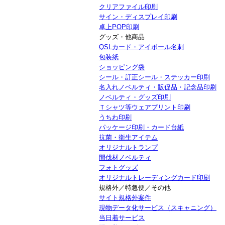
クリアファイル印刷
サイン・ディスプレイ印刷
卓上POP印刷
グッズ・他商品
QSLカード・アイボール名刺
包装紙
ショッピング袋
シール・訂正シール・ステッカー印刷
名入れノベルティ・販促品・記念品印刷
ノベルティ・グッズ印刷
Ｔシャツ等ウェアプリント印刷
うちわ印刷
パッケージ印刷・カード台紙
抗菌・衛生アイテム
オリジナルトランプ
間伐材ノベルティ
フォトグッズ
オリジナルトレーディングカード印刷
規格外／特急便／その他
サイト規格外案件
現物データ化サービス（スキャニング）
当日着サービス