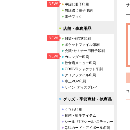
NEW!
中綴じ冊子印刷
サ
無線綴じ冊子印刷
電子ブック
店舗・事務用品
NEW!
封筒･挨拶状印刷
ポケットファイル印刷
会議･セミナー用冊子印刷
NEW!
カレンダー印刷
飲食店メニュー印刷
CD/DVDジャケット印刷
クリアファイル印刷
卓上POP印刷
サイン･ディスプレイ
コ
グッズ・季節商材・他商品
うちわ印刷
抗菌・衛生アイテム
シール･訂正シール･ステッカー
QSLカード・アイボール名刺