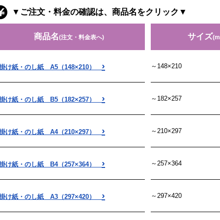
▼ご注文・料金の確認は、商品名をクリック▼
商品名
サイズ
(注文・料金表へ)
(m
›
～148×210
掛け紙・のし紙 A5（148×210）
›
～182×257
掛け紙・のし紙 B5（182×257）
›
～210×297
掛け紙・のし紙 A4（210×297）
›
～257×364
掛け紙・のし紙 B4（257×364）
›
～297×420
掛け紙・のし紙 A3（297×420）