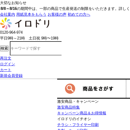
大切なお知らせ
8/8～8/16
の期間中は、一部の商品で生産発送の制限をいただきます。詳しく
会社案内
用紙見本をもらう
お客様の声
初めての方へ
0120-964-974
平日9時～21時 土日祝 9時〜19時
検索
再注文
ログイン
カート
新規会員登録
激安商品・キャンペーン
激安商品特集
キャンペーン商品＆お得情報
イロドリのイチオシ
チラシ・フライヤー印刷