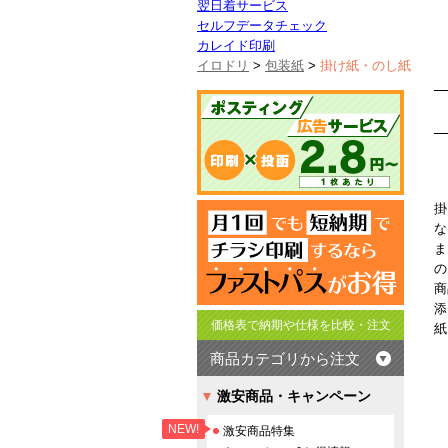
翌日着サービス
セルフデータチェック
カレイド印刷
イロドリ
>
包装紙
>
掛け紙・のし紙
掛
な
ま
の
商
添
価格表で納期や仕様を比較・注文
紙
商品カテゴリから注文
激安商品・キャンペーン
NEW!
激安商品特集