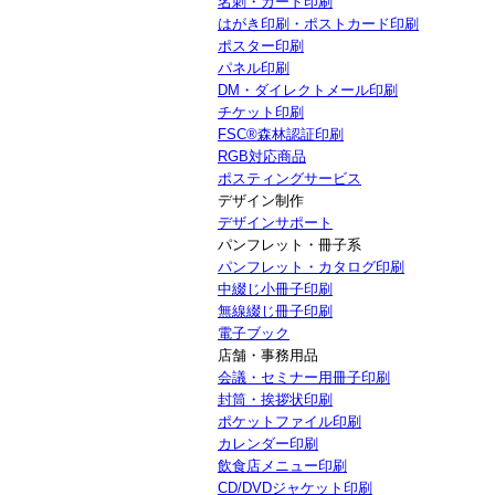
名刺・カード印刷
はがき印刷・ポストカード印刷
ポスター印刷
パネル印刷
DM・ダイレクトメール印刷
チケット印刷
FSC®森林認証印刷
RGB対応商品
ポスティングサービス
デザイン制作
デザインサポート
パンフレット・冊子系
パンフレット・カタログ印刷
中綴じ小冊子印刷
無線綴じ冊子印刷
電子ブック
店舗・事務用品
会議・セミナー用冊子印刷
封筒・挨拶状印刷
ポケットファイル印刷
カレンダー印刷
飲食店メニュー印刷
CD/DVDジャケット印刷