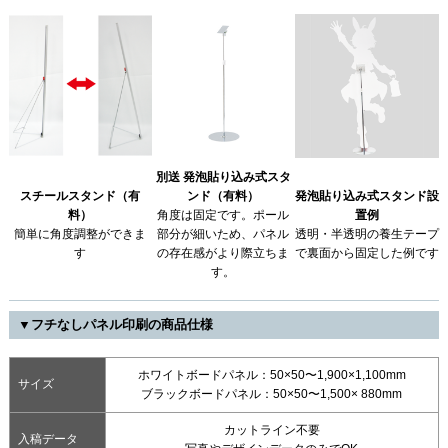
別送 発泡貼り込み式スタ
スチールスタンド（有
ンド（有料）
発泡貼り込み式スタンド設
料）
角度は固定です。ポール
置例
簡単に角度調整ができま
部分が細いため、パネル
透明・半透明の養生テープ
す
の存在感がより際立ちま
で裏面から固定した例です
す。
▼フチなしパネル印刷の商品仕様
ホワイトボードパネル：50×50〜1,900×1,100mm
サイズ
ブラックボードパネル：50×50〜1,500× 880mm
カットライン不要
入稿データ