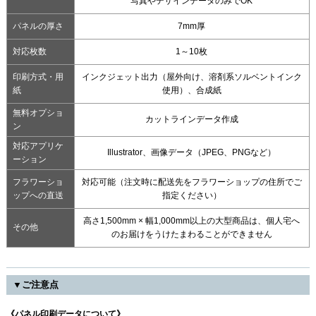
写真やデザインデータのみでOK
パネルの厚さ
7mm厚
対応枚数
1～10枚
印刷方式・用
インクジェット出力（屋外向け、溶剤系ソルベントインク
紙
使用）、合成紙
無料オプショ
カットラインデータ作成
ン
対応アプリケ
Illustrator、画像データ（JPEG、PNGなど）
ーション
フラワーショ
対応可能（注文時に配送先をフラワーショップの住所でご
ップへの直送
指定ください）
高さ1,500mm × 幅1,000mm以上の大型商品は、個人宅へ
その他
のお届けをうけたまわることができません
▼ご注意点
《パネル印刷データについて》