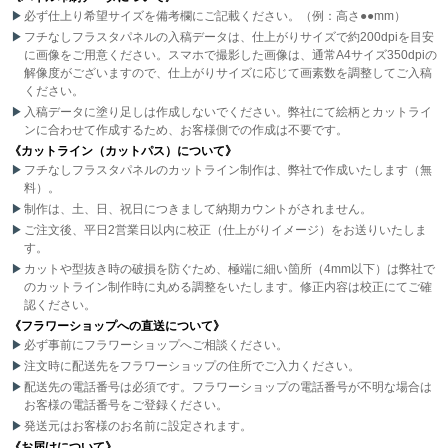
必ず仕上り希望サイズを備考欄にご記載ください。（例：高さ●●mm）
フチなしフラスタパネルの入稿データは、仕上がりサイズで約200dpiを目安
に画像をご用意ください。スマホで撮影した画像は、通常A4サイズ350dpiの
解像度がございますので、仕上がりサイズに応じて画素数を調整してご入稿
ください。
入稿データに塗り足しは作成しないでください。弊社にて絵柄とカットライ
ンに合わせて作成するため、お客様側での作成は不要です。
《カットライン（カットパス）について》
フチなしフラスタパネルのカットライン制作は、弊社で作成いたします（無
料）。
制作は、土、日、祝日につきまして納期カウントがされません。
ご注文後、平日2営業日以内に校正（仕上がりイメージ）をお送りいたしま
す。
カットや型抜き時の破損を防ぐため、極端に細い箇所（4mm以下）は弊社で
のカットライン制作時に丸める調整をいたします。修正内容は校正にてご確
認ください。
《フラワーショップへの直送について》
必ず事前にフラワーショップへご相談ください。
注文時に配送先をフラワーショップの住所でご入力ください。
配送先の電話番号は必須です。フラワーショップの電話番号が不明な場合は
お客様の電話番号をご登録ください。
発送元はお客様のお名前に設定されます。
《お届けについて》