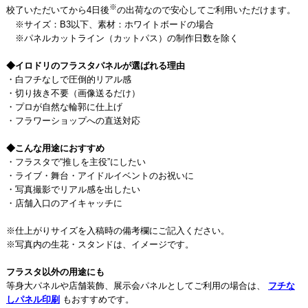
※
校了いただいてから4日後
の出荷なので安心してご利用いただけます。
※サイズ：B3以下、素材：ホワイトボードの場合
※パネルカットライン（カットパス）の制作日数を除く
◆イロドリのフラスタパネルが選ばれる理由
・白フチなしで圧倒的リアル感
・切り抜き不要（画像送るだけ）
・プロが自然な輪郭に仕上げ
・フラワーショップへの直送対応
◆こんな用途におすすめ
・フラスタで“推しを主役”にしたい
・ライブ・舞台・アイドルイベントのお祝いに
・写真撮影でリアル感を出したい
・店舗入口のアイキャッチに
※仕上がりサイズを入稿時の備考欄にご記入ください。
※写真内の生花・スタンドは、イメージです。
フラスタ以外の用途にも
等身大パネルや店舗装飾、展示会パネルとしてご利用の場合は、
フチな
しパネル印刷
もおすすめです。