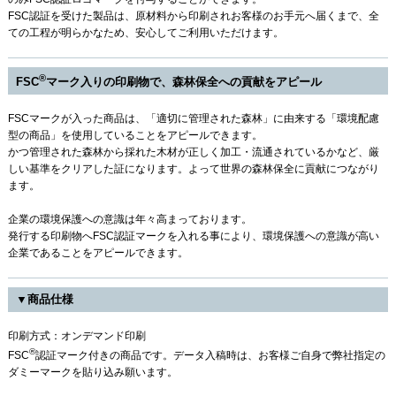
FSC認証を受けた製品は、原材料から印刷されお客様のお手元へ届くまで、全
ての工程が明らかなため、安心してご利用いただけます。
®
FSC
マーク入りの印刷物で、森林保全への貢献をアピール
FSCマークが入った商品は、「適切に管理された森林」に由来する「環境配慮
型の商品」を使用していることをアピールできます。
かつ管理された森林から採れた木材が正しく加工・流通されているかなど、厳
しい基準をクリアした証になります。よって世界の森林保全に貢献につながり
ます。
企業の環境保護への意識は年々高まっております。
発行する印刷物へFSC認証マークを入れる事により、環境保護への意識が高い
企業であることをアピールできます。
▼商品仕様
印刷方式：オンデマンド印刷
®
FSC
認証マーク付きの商品です。データ入稿時は、お客様ご自身で弊社指定の
ダミーマークを貼り込み願います。