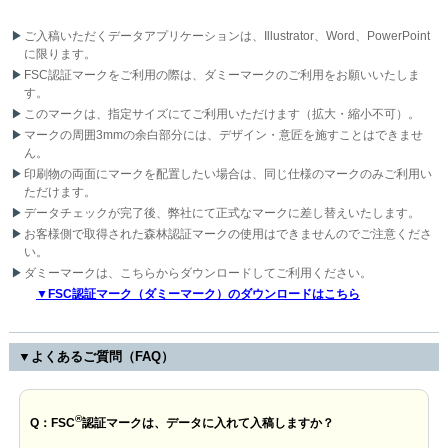
ご入稿いただくデータアプリケーションは、Illustrator、Word、PowerPoint
に限ります。
FSC認証マークをご利用の際は、ダミーマークのご利用をお願いいたしま
す。
このマークは、指定サイズにてご利用いただけます（拡大・縮小不可）。
マークの周囲3mmの余白部分には、デザイン・意匠を施すことはできませ
ん。
印刷物の両面にマークを配置したい場合は、同じ仕様のマークのみご利用い
ただけます。
データチェックが完了後、弊社にて正式なマークに差し替えいたします。
お客様側で取得された森林認証マークの使用はできませんのでご注意くださ
い。
ダミーマークは、こちらからダウンロードしてご利用ください。
▼FSC認証マーク（ダミーマーク）のダウンロードはこちら
▼よくあるご質問（FAQ）
®
Q：FSC
認証マークは、データに入れて入稿しますか？