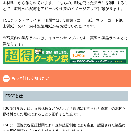
ル材料）から作られています。こちらの用紙を使ったチラシを利用するこ
とで、環境への配慮をアピールや企業のイメージアップに繋がります。
FSCチラシ・フライヤー印刷では、3種類（コート紙、マットコート紙、
上質紙）のFSC森林認証用紙からお選びいただけます。
※写真内の製品ラベルは、イメージサンプルです。実際の製品ラベルとは
異なります。
もっと詳しく知りたい
®
FSC
とは
FSC認証制度とは、違法伐採などがされず「適切に管理された森林」の木材を
原材料とした用紙であることを証明する制度です。
FSCは、国際的な認証機関であり森林認証制度により審査・認証された製品に
のみFSC認証ロゴマークを付与することができます。