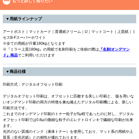
もっと詳しく知りたい
▼用紙ラインナップ
アートポスト｜マットカード｜普通紙クリーム｜IJ｜マットコート｜上質紙｜ミ
セスB-Fスーパーホワイト
※全ての用紙が斤量180kgとなります
※『ミラー上質180kg』の用紙で名刺印刷をご依頼の際は
『名刺/オンデマン
ド』商品
でご利用いただけます
▼商品仕様
印刷方式：デジタルオフセット印刷
デジタルオフセット印刷は、オフセットに匹敵する美しい印刷と、 版を用いな
いオンデマンド印刷の両方の特徴を兼ね備えたデジタル印刷機による、新しい
印刷方法です。
これまでのオンデマンド印刷のトナー粒子が5μ程であったのに対し、デジタル
オフセット印刷では0.8μの微細な粒子のエレクトロインキで繊細な印刷が出来
ます。
光沢のない質感のインク（液体トナー）を使用しており、マット系の用紙や上
質系（非光沢紙）との相性が優れております。