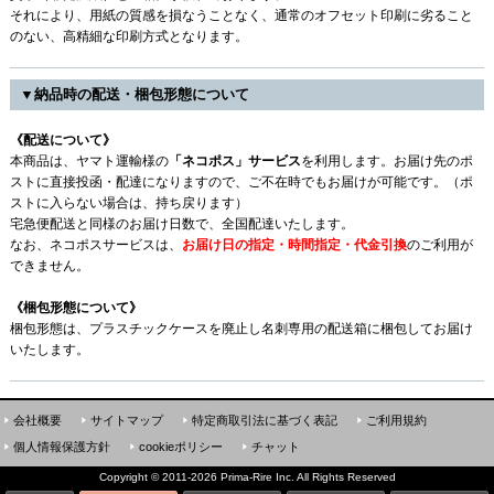
それにより、用紙の質感を損なうことなく、通常のオフセット印刷に劣ること
のない、高精細な印刷方式となります。
▼納品時の配送・梱包形態について
《配送について》
本商品は、ヤマト運輸様の
「ネコポス」サービス
を利用します。お届け先のポ
ストに直接投函・配達になりますので、ご不在時でもお届けが可能です。（ポ
ストに入らない場合は、持ち戻ります）
宅急便配送と同様のお届け日数で、全国配達いたします。
なお、ネコポスサービスは、
お届け日の指定・時間指定・代金引換
のご利用が
できません。
《梱包形態について》
梱包形態は、プラスチックケースを廃止し名刺専用の配送箱に梱包してお届け
いたします。
会社概要
サイトマップ
特定商取引法に基づく表記
ご利用規約
個人情報保護方針
cookieポリシー
チャット
Copyright
©
2011-2026 Prima-Rire Inc. All Rights Reserved