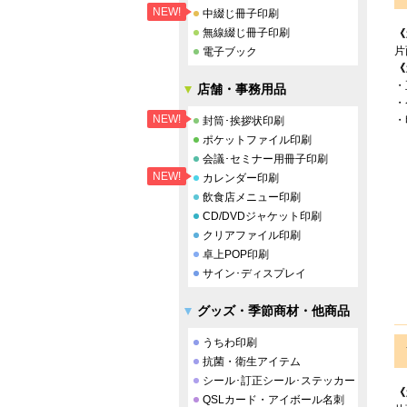
NEW!
中綴じ冊子印刷
無線綴じ冊子印刷
《
片
電子ブック
《
・
店舗・事務用品
・
NEW!
・
封筒･挨拶状印刷
ポケットファイル印刷
会議･セミナー用冊子印刷
NEW!
カレンダー印刷
飲食店メニュー印刷
CD/DVDジャケット印刷
クリアファイル印刷
卓上POP印刷
サイン･ディスプレイ
グッズ・季節商材・他商品
うちわ印刷
抗菌・衛生アイテム
シール･訂正シール･ステッカー
《
QSLカード・アイボール名刺