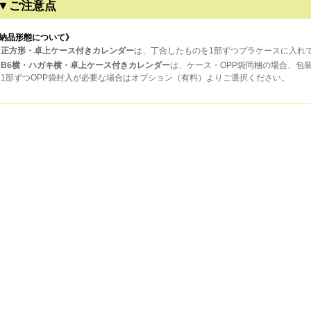
▼ご注意点
納品形態について》
正方形・卓上ケース付きカレンダー
は、丁合したものを1部ずつプラケースに入れ
B6横・ハガキ横・卓上ケース付きカレンダー
は、ケース・OPP袋同梱の場合、包
1部ずつOPP袋封入が必要な場合はオプション（有料）よりご選択ください。