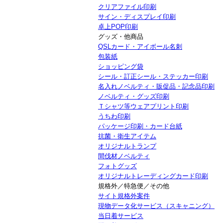
クリアファイル印刷
サイン・ディスプレイ印刷
卓上POP印刷
グッズ・他商品
QSLカード・アイボール名刺
包装紙
ショッピング袋
シール・訂正シール・ステッカー印刷
名入れノベルティ・販促品・記念品印刷
ノベルティ・グッズ印刷
Ｔシャツ等ウェアプリント印刷
うちわ印刷
パッケージ印刷・カード台紙
抗菌・衛生アイテム
オリジナルトランプ
間伐材ノベルティ
フォトグッズ
オリジナルトレーディングカード印刷
規格外／特急便／その他
サイト規格外案件
現物データ化サービス（スキャニング）
当日着サービス