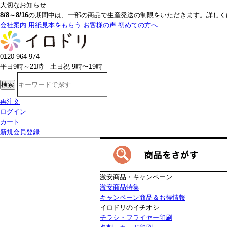
大切なお知らせ
8/8～8/16
の期間中は、一部の商品で生産発送の制限をいただきます。詳しく
会社案内
用紙見本をもらう
お客様の声
初めての方へ
0120-964-974
平日9時～21時 土日祝 9時〜19時
検索
再注文
ログイン
カート
新規会員登録
激安商品・キャンペーン
激安商品特集
キャンペーン商品＆お得情報
イロドリのイチオシ
チラシ・フライヤー印刷