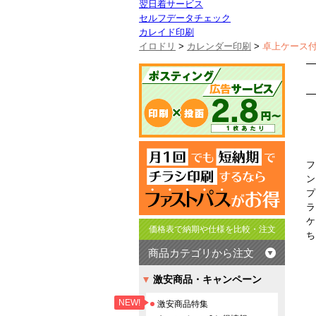
翌日着サービス
セルフデータチェック
カレイド印刷
イロドリ
>
カレンダー印刷
>
卓上ケース
フ
ン
プ
ラ
ケ
価格表で納期や仕様を比較・注文
ち
商品カテゴリから注文
激安商品・キャンペーン
NEW!
激安商品特集