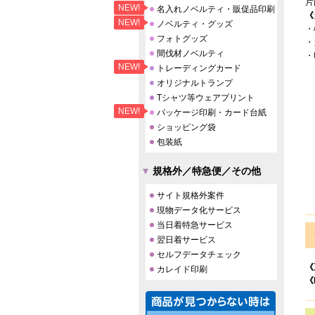
片
NEW!
名入れノベルティ・販促品印刷
《
NEW!
ノベルティ・グッズ
・
フォトグッズ
・
間伐材ノベルティ
・
NEW!
トレーディングカード
オリジナルトランプ
Tシャツ等ウェアプリント
NEW!
パッケージ印刷・カード台紙
ショッピング袋
包装紙
規格外／特急便／その他
サイト規格外案件
現物データ化サービス
当日着特急サービス
翌日着サービス
セルフデータチェック
《
カレイド印刷
《