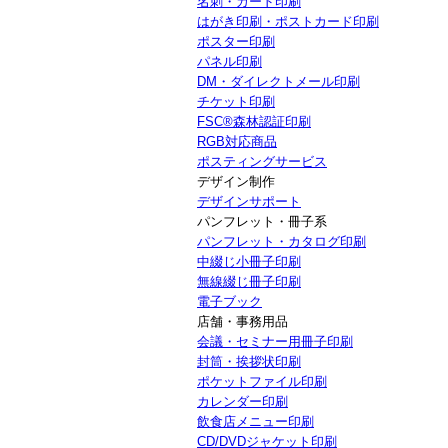
名刺・カード印刷
はがき印刷・ポストカード印刷
ポスター印刷
パネル印刷
DM・ダイレクトメール印刷
チケット印刷
FSC®森林認証印刷
RGB対応商品
ポスティングサービス
デザイン制作
デザインサポート
パンフレット・冊子系
パンフレット・カタログ印刷
中綴じ小冊子印刷
無線綴じ冊子印刷
電子ブック
店舗・事務用品
会議・セミナー用冊子印刷
封筒・挨拶状印刷
ポケットファイル印刷
カレンダー印刷
飲食店メニュー印刷
CD/DVDジャケット印刷