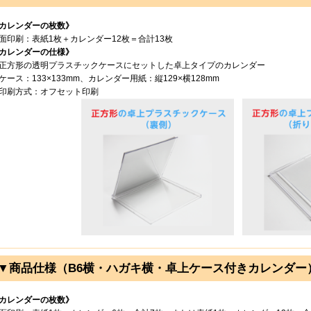
カレンダーの枚数》
面印刷：表紙1枚＋カレンダー12枚＝合計13枚
カレンダーの仕様》
正方形の透明プラスチックケースにセットした卓上タイプのカレンダー
ケース：133×133mm、カレンダー用紙：縦129×横128mm
印刷方式：オフセット印刷
▼商品仕様（B6横・ハガキ横・卓上ケース付きカレンダー
カレンダーの枚数》