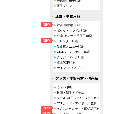
無線綴じ冊子印刷
電子ブック
店舗・事務用品
NEW!
封筒･挨拶状印刷
ポケットファイル印刷
会議･セミナー用冊子印刷
NEW!
カレンダー印刷
飲食店メニュー印刷
CD/DVDジャケット印刷
クリアファイル印刷
卓上POP印刷
サイン･ディスプレイ
グッズ・季節商材・他商品
うちわ印刷
抗菌・衛生アイテム
シール･訂正シール･ステッカー
QSLカード・アイボール名刺
NEW!
名入れノベルティ・販促品印刷
NEW!