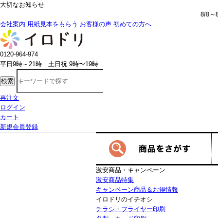
大切なお知らせ
8/8～8/16
の期間中は、一部の商品で生産発送の制限をいただきます。詳
会社案内
用紙見本をもらう
お客様の声
初めての方へ
0120-964-974
平日9時～21時 土日祝 9時〜19時
検索
再注文
ログイン
カート
新規会員登録
激安商品・キャンペーン
激安商品特集
キャンペーン商品＆お得情報
イロドリのイチオシ
チラシ・フライヤー印刷