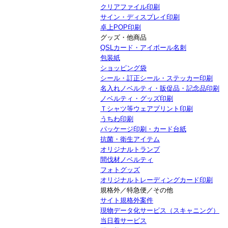
クリアファイル印刷
サイン・ディスプレイ印刷
卓上POP印刷
グッズ・他商品
QSLカード・アイボール名刺
包装紙
ショッピング袋
シール・訂正シール・ステッカー印刷
名入れノベルティ・販促品・記念品印刷
ノベルティ・グッズ印刷
Ｔシャツ等ウェアプリント印刷
うちわ印刷
パッケージ印刷・カード台紙
抗菌・衛生アイテム
オリジナルトランプ
間伐材ノベルティ
フォトグッズ
オリジナルトレーディングカード印刷
規格外／特急便／その他
サイト規格外案件
現物データ化サービス（スキャニング）
当日着サービス