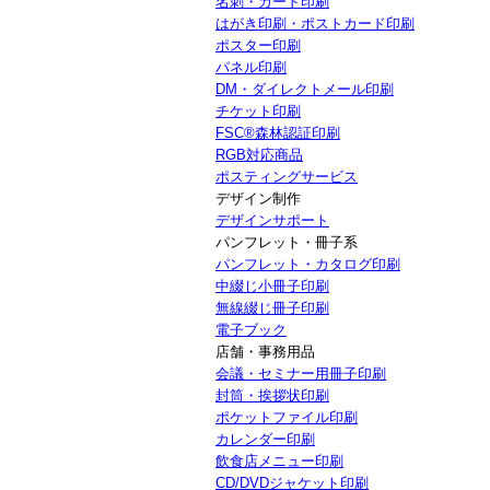
名刺・カード印刷
はがき印刷・ポストカード印刷
ポスター印刷
パネル印刷
DM・ダイレクトメール印刷
チケット印刷
FSC®森林認証印刷
RGB対応商品
ポスティングサービス
デザイン制作
デザインサポート
パンフレット・冊子系
パンフレット・カタログ印刷
中綴じ小冊子印刷
無線綴じ冊子印刷
電子ブック
店舗・事務用品
会議・セミナー用冊子印刷
封筒・挨拶状印刷
ポケットファイル印刷
カレンダー印刷
飲食店メニュー印刷
CD/DVDジャケット印刷