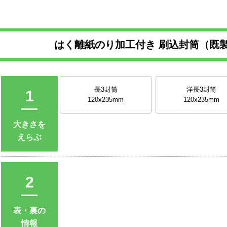
はく離紙のり加工付き 刷込封筒（既製
長3封筒
洋長3封筒
1
120x235mm
120x235mm
大きさを
えらぶ
2
表・裏の
情報