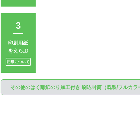
3
印刷用紙
をえらぶ
用紙について
その他のはく離紙のり加工付き 刷込封筒（既製/フルカラ