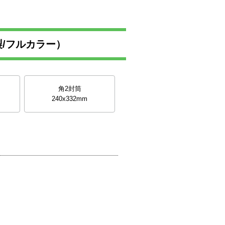
/フルカラー）
角2封筒
240x332mm