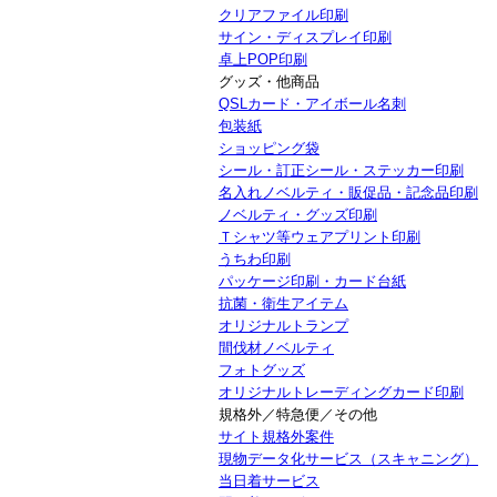
クリアファイル印刷
サイン・ディスプレイ印刷
卓上POP印刷
グッズ・他商品
QSLカード・アイボール名刺
包装紙
ショッピング袋
シール・訂正シール・ステッカー印刷
名入れノベルティ・販促品・記念品印刷
ノベルティ・グッズ印刷
Ｔシャツ等ウェアプリント印刷
うちわ印刷
パッケージ印刷・カード台紙
抗菌・衛生アイテム
オリジナルトランプ
間伐材ノベルティ
フォトグッズ
オリジナルトレーディングカード印刷
規格外／特急便／その他
サイト規格外案件
現物データ化サービス（スキャニング）
当日着サービス