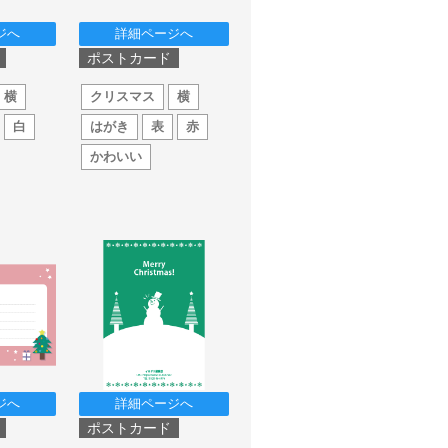
ジへ
詳細ページへ
ポストカード
横
クリスマス
横
白
はがき
表
赤
かわいい
ジへ
詳細ページへ
ポストカード