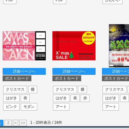
POP
POP
かわいい
詳細ページへ
詳細ページへ
詳細ペー
ポストカード
ポストカード
ポストカード
クリスマス
横
クリスマス
横
クリスマス
はがき
表
はがき
表
赤
はがき
表
ピンク
モダン
アート
アート
1 - 20件表示 /
24
件
1
2
>
>>