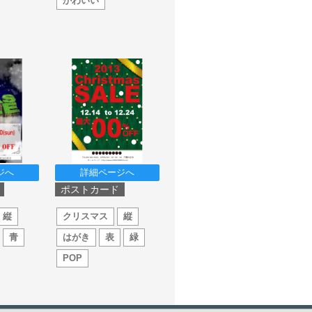
かわいい
ジへ
詳細ページへ
ポストカード
縦
クリスマス
縦
青
はがき
表
緑
POP