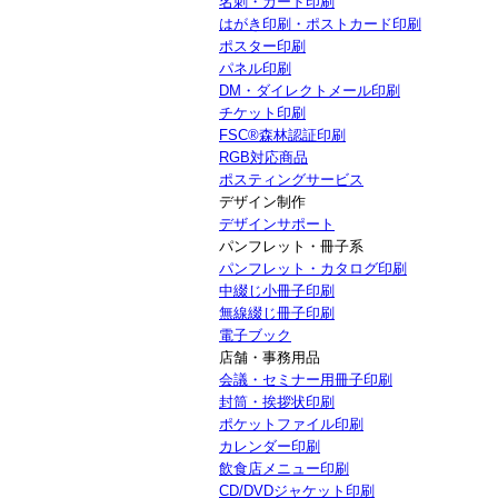
名刺・カード印刷
はがき印刷・ポストカード印刷
ポスター印刷
パネル印刷
DM・ダイレクトメール印刷
チケット印刷
FSC®森林認証印刷
RGB対応商品
ポスティングサービス
デザイン制作
デザインサポート
パンフレット・冊子系
パンフレット・カタログ印刷
中綴じ小冊子印刷
無線綴じ冊子印刷
電子ブック
店舗・事務用品
会議・セミナー用冊子印刷
封筒・挨拶状印刷
ポケットファイル印刷
カレンダー印刷
飲食店メニュー印刷
CD/DVDジャケット印刷