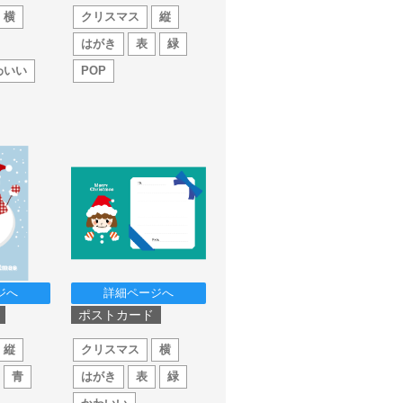
横
クリスマス
縦
はがき
表
緑
わいい
POP
ジへ
詳細ページへ
ポストカード
縦
クリスマス
横
青
はがき
表
緑