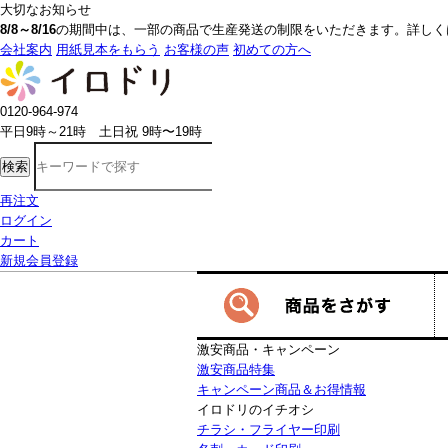
大切なお知らせ
8/8～8/16
の期間中は、一部の商品で生産発送の制限をいただきます。詳しく
会社案内
用紙見本をもらう
お客様の声
初めての方へ
0120-964-974
平日9時～21時 土日祝 9時〜19時
検索
再注文
ログイン
カート
新規会員登録
激安商品・キャンペーン
激安商品特集
キャンペーン商品＆お得情報
イロドリのイチオシ
チラシ・フライヤー印刷