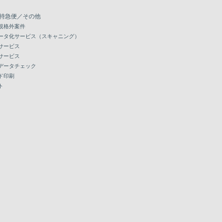
特急便／その他
規格外案件
ータ化サービス（スキャニング）
サービス
サービス
データチェック
ド印刷
ト