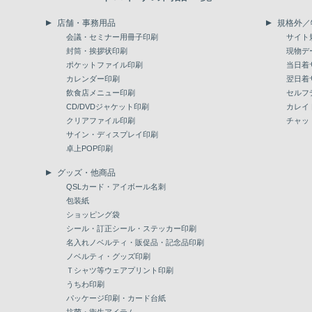
店舗・事務用品
規格外／
会議・セミナー用冊子印刷
サイト
封筒・挨拶状印刷
現物デ
ポケットファイル印刷
当日着
カレンダー印刷
翌日着
飲食店メニュー印刷
セルフ
CD/DVDジャケット印刷
カレイ
クリアファイル印刷
チャッ
サイン・ディスプレイ印刷
卓上POP印刷
グッズ・他商品
QSLカード・アイボール名刺
包装紙
ショッピング袋
シール・訂正シール・ステッカー印刷
名入れノベルティ・販促品・記念品印刷
ノベルティ・グッズ印刷
Ｔシャツ等ウェアプリント印刷
うちわ印刷
パッケージ印刷・カード台紙