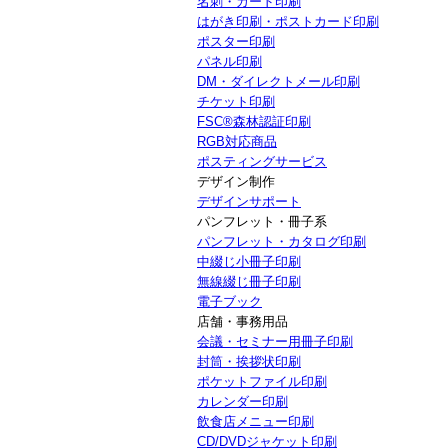
名刺・カード印刷
はがき印刷・ポストカード印刷
ポスター印刷
パネル印刷
DM・ダイレクトメール印刷
チケット印刷
FSC®森林認証印刷
RGB対応商品
ポスティングサービス
デザイン制作
デザインサポート
パンフレット・冊子系
パンフレット・カタログ印刷
中綴じ小冊子印刷
無線綴じ冊子印刷
電子ブック
店舗・事務用品
会議・セミナー用冊子印刷
封筒・挨拶状印刷
ポケットファイル印刷
カレンダー印刷
飲食店メニュー印刷
CD/DVDジャケット印刷