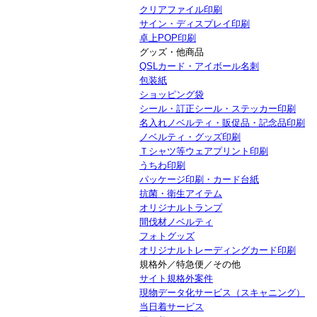
クリアファイル印刷
サイン・ディスプレイ印刷
卓上POP印刷
グッズ・他商品
QSLカード・アイボール名刺
包装紙
ショッピング袋
シール・訂正シール・ステッカー印刷
名入れノベルティ・販促品・記念品印刷
ノベルティ・グッズ印刷
Ｔシャツ等ウェアプリント印刷
うちわ印刷
パッケージ印刷・カード台紙
抗菌・衛生アイテム
オリジナルトランプ
間伐材ノベルティ
フォトグッズ
オリジナルトレーディングカード印刷
規格外／特急便／その他
サイト規格外案件
現物データ化サービス（スキャニング）
当日着サービス