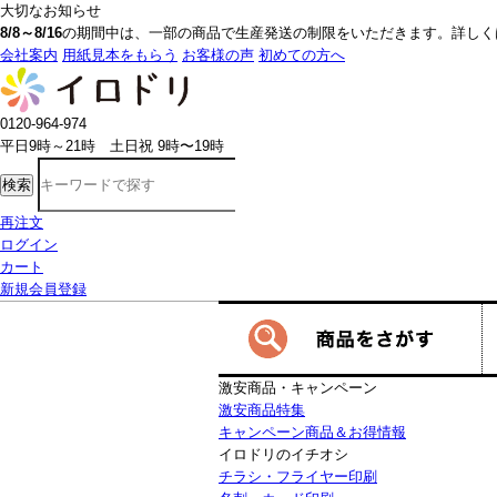
大切なお知らせ
8/8～8/16
の期間中は、一部の商品で生産発送の制限をいただきます。詳しく
会社案内
用紙見本をもらう
お客様の声
初めての方へ
0120-964-974
平日9時～21時 土日祝 9時〜19時
検索
再注文
ログイン
カート
新規会員登録
激安商品・キャンペーン
激安商品特集
キャンペーン商品＆お得情報
イロドリのイチオシ
チラシ・フライヤー印刷