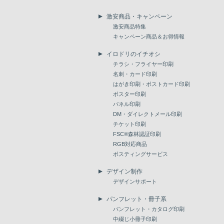
激安商品・キャンペーン
激安商品特集
キャンペーン商品＆お得情報
イロドリのイチオシ
チラシ・フライヤー印刷
名刺・カード印刷
はがき印刷・ポストカード印刷
ポスター印刷
パネル印刷
DM・ダイレクトメール印刷
チケット印刷
FSC®森林認証印刷
RGB対応商品
ポスティングサービス
デザイン制作
デザインサポート
パンフレット・冊子系
パンフレット・カタログ印刷
中綴じ小冊子印刷