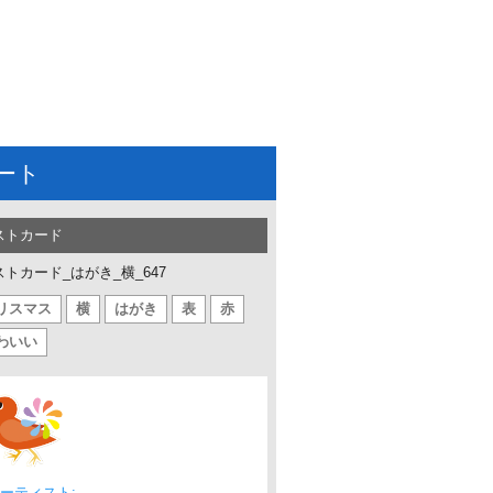
ート
ストカード
ストカード_はがき_横_647
リスマス
横
はがき
表
赤
わいい
ーティスト: