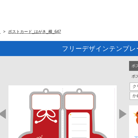
ト
ポストカード_はがき_横_647
フリーデザインテンプレ
ポ
ポ
ク
か
ア