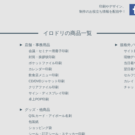
印刷やデザイン、
制作のお役立ち情報を配信中！
イロドリの商品一覧
店舗・事務用品
規格外／
会議・セミナー用冊子印刷
サイト
封筒・挨拶状印刷
現物デ
ポケットファイル印刷
当日着
カレンダー印刷
翌日着
飲食店メニュー印刷
セルフ
CD/DVDジャケット印刷
カレイ
クリアファイル印刷
チャッ
サイン・ディスプレイ印刷
卓上POP印刷
グッズ・他商品
QSLカード・アイボール名刺
包装紙
ショッピング袋
シール・訂正シール・ステッカー印刷