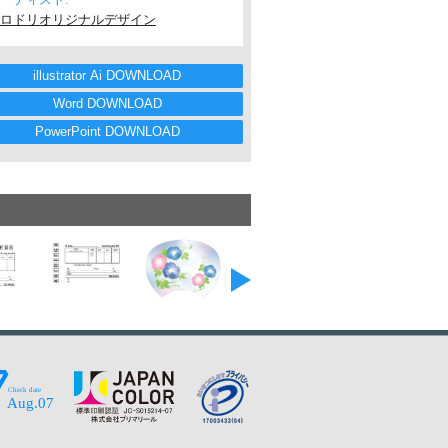
ロドリオリジナルデザイン
illustrator Ai DOWNLOAD
Word DOWNLOAD
PowerPoint DOWNLOAD