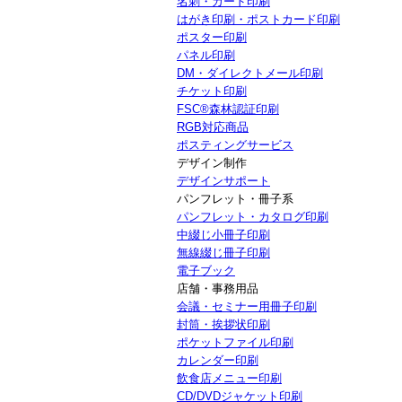
名刺・カード印刷
はがき印刷・ポストカード印刷
ポスター印刷
パネル印刷
DM・ダイレクトメール印刷
チケット印刷
FSC®森林認証印刷
RGB対応商品
ポスティングサービス
デザイン制作
デザインサポート
パンフレット・冊子系
パンフレット・カタログ印刷
中綴じ小冊子印刷
無線綴じ冊子印刷
電子ブック
店舗・事務用品
会議・セミナー用冊子印刷
封筒・挨拶状印刷
ポケットファイル印刷
カレンダー印刷
飲食店メニュー印刷
CD/DVDジャケット印刷