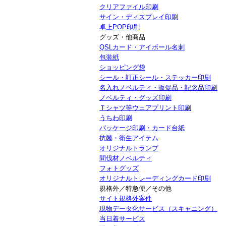
クリアファイル印刷
サイン・ディスプレイ印刷
卓上POP印刷
グッズ・他商品
QSLカード・アイボール名刺
包装紙
ショッピング袋
シール・訂正シール・ステッカー印刷
名入れノベルティ・販促品・記念品印刷
ノベルティ・グッズ印刷
Ｔシャツ等ウェアプリント印刷
うちわ印刷
パッケージ印刷・カード台紙
抗菌・衛生アイテム
オリジナルトランプ
間伐材ノベルティ
フォトグッズ
オリジナルトレーディングカード印刷
規格外／特急便／その他
サイト規格外案件
現物データ化サービス（スキャニング）
当日着サービス