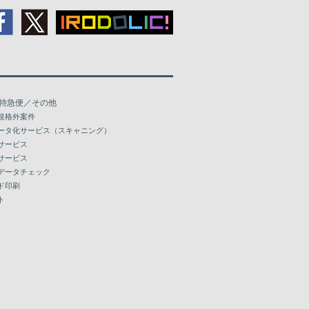
特急便／その他
規格外案件
ータ化サービス（スキャニング）
サービス
サービス
データチェック
ド印刷
ト