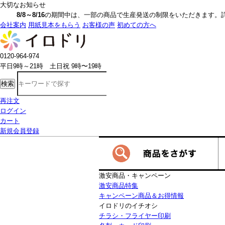
大切なお知らせ
8/8～8/16
の期間中は、一部の商品で生産発送の制限をいただきます。詳しく
会社案内
用紙見本をもらう
お客様の声
初めての方へ
0120-964-974
平日9時～21時 土日祝 9時〜19時
検索
再注文
ログイン
カート
新規会員登録
激安商品・キャンペーン
激安商品特集
キャンペーン商品＆お得情報
イロドリのイチオシ
チラシ・フライヤー印刷