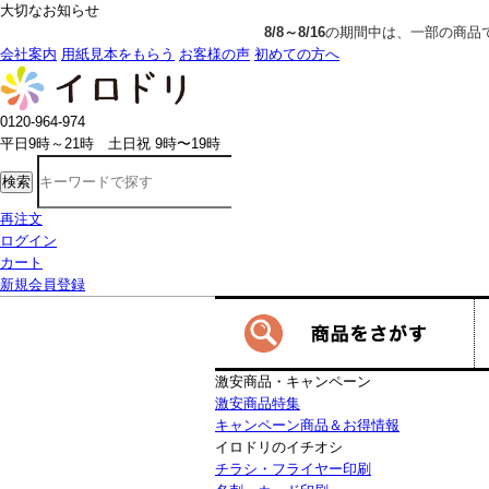
大切なお知らせ
8/8～8/16
の期間中は、一部の商品で生産発送の制限をいただきます。詳し
会社案内
用紙見本をもらう
お客様の声
初めての方へ
0120-964-974
平日9時～21時 土日祝 9時〜19時
検索
再注文
ログイン
カート
新規会員登録
激安商品・キャンペーン
激安商品特集
キャンペーン商品＆お得情報
イロドリのイチオシ
チラシ・フライヤー印刷