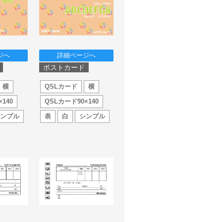
ジへ
詳細ページへ
ポストカード
横
QSLカード
横
140
QSLカード90×140
シンプル
表
白
シンプル