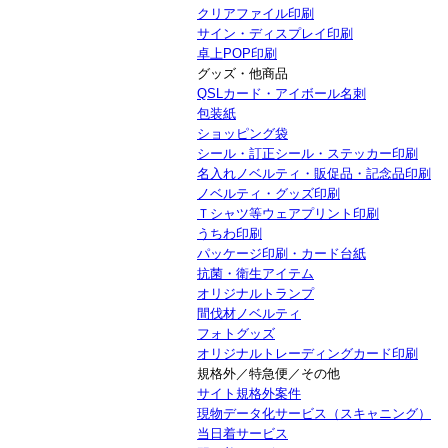
クリアファイル印刷
サイン・ディスプレイ印刷
卓上POP印刷
グッズ・他商品
QSLカード・アイボール名刺
包装紙
ショッピング袋
シール・訂正シール・ステッカー印刷
名入れノベルティ・販促品・記念品印刷
ノベルティ・グッズ印刷
Ｔシャツ等ウェアプリント印刷
うちわ印刷
パッケージ印刷・カード台紙
抗菌・衛生アイテム
オリジナルトランプ
間伐材ノベルティ
フォトグッズ
オリジナルトレーディングカード印刷
規格外／特急便／その他
サイト規格外案件
現物データ化サービス（スキャニング）
当日着サービス