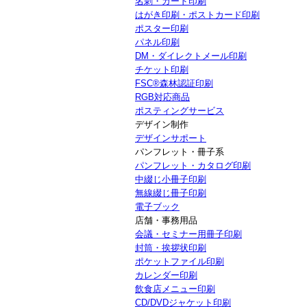
名刺・カード印刷
はがき印刷・ポストカード印刷
ポスター印刷
パネル印刷
DM・ダイレクトメール印刷
チケット印刷
FSC®森林認証印刷
RGB対応商品
ポスティングサービス
デザイン制作
デザインサポート
パンフレット・冊子系
パンフレット・カタログ印刷
中綴じ小冊子印刷
無線綴じ冊子印刷
電子ブック
店舗・事務用品
会議・セミナー用冊子印刷
封筒・挨拶状印刷
ポケットファイル印刷
カレンダー印刷
飲食店メニュー印刷
CD/DVDジャケット印刷