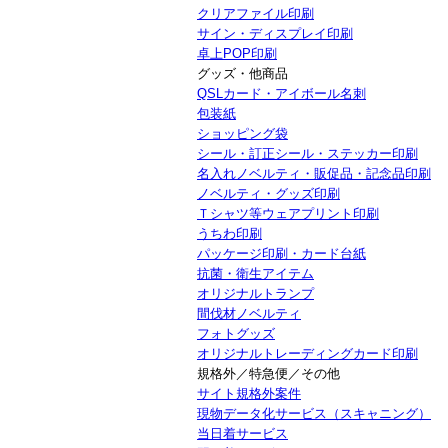
クリアファイル印刷
サイン・ディスプレイ印刷
卓上POP印刷
グッズ・他商品
QSLカード・アイボール名刺
包装紙
ショッピング袋
シール・訂正シール・ステッカー印刷
名入れノベルティ・販促品・記念品印刷
ノベルティ・グッズ印刷
Ｔシャツ等ウェアプリント印刷
うちわ印刷
パッケージ印刷・カード台紙
抗菌・衛生アイテム
オリジナルトランプ
間伐材ノベルティ
フォトグッズ
オリジナルトレーディングカード印刷
規格外／特急便／その他
サイト規格外案件
現物データ化サービス（スキャニング）
当日着サービス