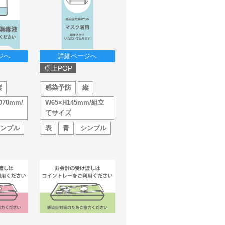
ジへ
詳細ページへ
卓上POP
縦
感染予防
縦
D70mm/
W65×H145mm/組立
てサイズ
シンプル
表
青
シンプル