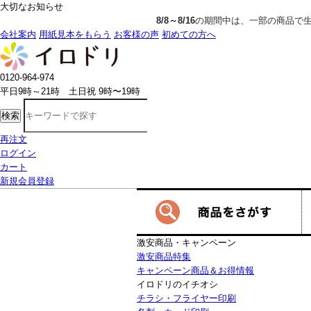
大切なお知らせ
8/8～8/16
の期間中は、一部の商品で生産発送の制限をいただきます。詳し
会社案内
用紙見本をもらう
お客様の声
初めての方へ
0120-964-974
平日9時～21時 土日祝 9時〜19時
検索
再注文
ログイン
カート
新規会員登録
激安商品・キャンペーン
激安商品特集
キャンペーン商品＆お得情報
イロドリのイチオシ
チラシ・フライヤー印刷