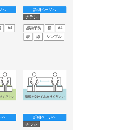
ジへ
詳細ページへ
チラシ
横
A4
感染予防
横
A4
表
緑
シンプル
ジへ
詳細ページへ
チラシ