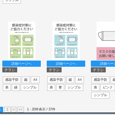
シンプル
詳細ページへ
詳細ページへ
詳細ペー
チラシ
チラシ
チラシ
感染予防
縦
A4
感染予防
縦
A4
感染予防
表
緑
シンプル
表
青
シンプル
表
ピンク
シンプル
1 - 20件表示 /
37
件
1
2
>
>>