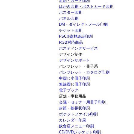
名刺・カード印刷
はがき印刷・ポストカード印刷
ポスター印刷
パネル印刷
DM・ダイレクトメール印刷
チケット印刷
FSC®森林認証印刷
RGB対応商品
ポスティングサービス
デザイン制作
デザインサポート
パンフレット・冊子系
パンフレット・カタログ印刷
中綴じ小冊子印刷
無線綴じ冊子印刷
電子ブック
店舗・事務用品
会議・セミナー用冊子印刷
封筒・挨拶状印刷
ポケットファイル印刷
カレンダー印刷
飲食店メニュー印刷
CD/DVDジャケット印刷