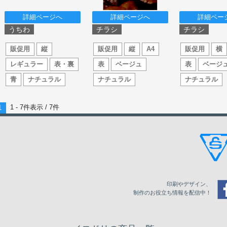
詳細ページへ
詳細ページへ
詳細ペー
うちわ
チラシ
チラシ
販促用
縦
販促用
縦
A4
販促用
横
レギュラー
表・裏
表
ベージュ
表
ベージ
青
ナチュラル
ナチュラル
ナチュラル
1 - 7件表示 /
7
件
1
印刷やデザイン、
制作のお役立ち情報を配信中！