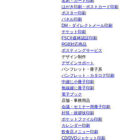
名刺・カード印刷
はがき印刷・ポストカード印刷
ポスター印刷
パネル印刷
DM・ダイレクトメール印刷
チケット印刷
FSC®森林認証印刷
RGB対応商品
ポスティングサービス
デザイン制作
デザインサポート
パンフレット・冊子系
パンフレット・カタログ印刷
中綴じ小冊子印刷
無線綴じ冊子印刷
電子ブック
店舗・事務用品
会議・セミナー用冊子印刷
封筒・挨拶状印刷
ポケットファイル印刷
カレンダー印刷
飲食店メニュー印刷
CD/DVDジャケット印刷