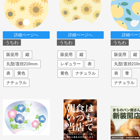
詳細ページへ
詳細ページへ
詳細ペー
うちわ
うちわ
うちわ
販促用
縦
販促用
縦
販促用
縦
丸型/直径210mm
レギュラー
表
丸型/直径210
表
黄色
黄色
ナチュラル
表
青
ナチュラル
ナチュラル