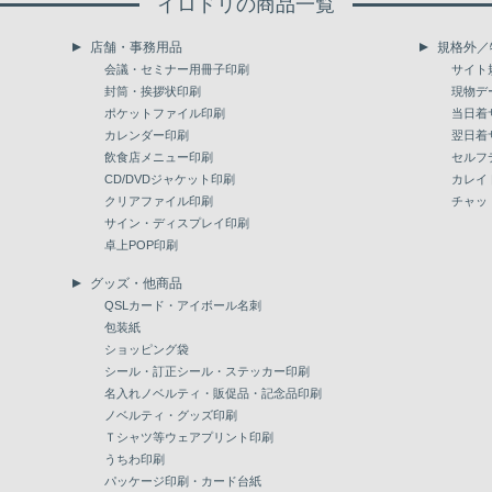
イロドリの商品一覧
店舗・事務用品
規格外／
会議・セミナー用冊子印刷
サイト
封筒・挨拶状印刷
現物デ
ポケットファイル印刷
当日着
カレンダー印刷
翌日着
飲食店メニュー印刷
セルフ
CD/DVDジャケット印刷
カレイ
クリアファイル印刷
チャッ
サイン・ディスプレイ印刷
卓上POP印刷
グッズ・他商品
QSLカード・アイボール名刺
包装紙
ショッピング袋
シール・訂正シール・ステッカー印刷
名入れノベルティ・販促品・記念品印刷
ノベルティ・グッズ印刷
Ｔシャツ等ウェアプリント印刷
うちわ印刷
パッケージ印刷・カード台紙