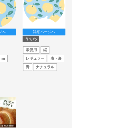
ジへ
詳細ページへ
うちわ
販促用
縦
mm
レギュラー
表・裏
青
ナチュラル