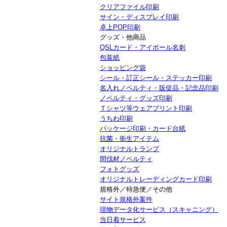
クリアファイル印刷
サイン・ディスプレイ印刷
卓上POP印刷
グッズ・他商品
QSLカード・アイボール名刺
包装紙
ショッピング袋
シール・訂正シール・ステッカー印刷
名入れノベルティ・販促品・記念品印刷
ノベルティ・グッズ印刷
Ｔシャツ等ウェアプリント印刷
うちわ印刷
パッケージ印刷・カード台紙
抗菌・衛生アイテム
オリジナルトランプ
間伐材ノベルティ
フォトグッズ
オリジナルトレーディングカード印刷
規格外／特急便／その他
サイト規格外案件
現物データ化サービス（スキャニング）
当日着サービス