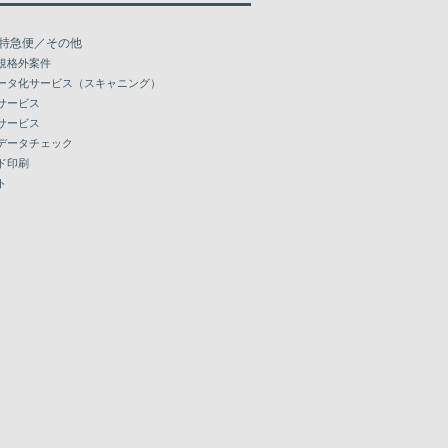
特急便／その他
規格外案件
ータ化サービス（スキャニング）
サービス
サービス
データチェック
ド印刷
ト