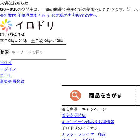
大切なお知らせ
8/8～8/16
の期間中は、一部の商品で生産発送の制限をいただきます。詳しく
会社案内
用紙見本をもらう
お客様の声
初めての方へ
0120-964-974
平日9時～21時 土日祝 9時〜19時
検索
再注文
ログイン
カート
新規会員登録
激安商品・キャンペーン
激安商品特集
キャンペーン商品＆お得情報
イロドリのイチオシ
チラシ・フライヤー印刷