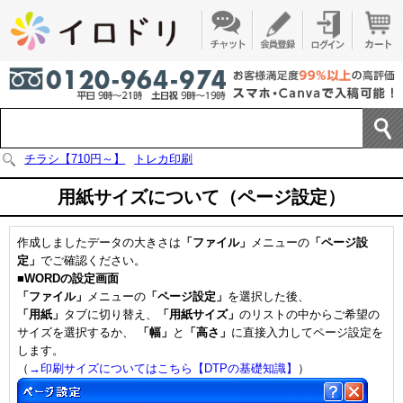
チラシ【710円～】
トレカ印刷
用紙サイズについて（ページ設定）
作成しましたデータの大きさは
「ファイル」
メニューの
「ページ設
定」
でご確認ください。
■WORDの設定画面
「ファイル」
メニューの
「ページ設定」
を選択した後、
「用紙」
タブに切り替え、
「用紙サイズ」
のリストの中からご希望の
サイズを選択するか、
「幅」
と
「高さ」
に直接入力してページ設定を
します。
（
→印刷サイズについてはこちら【DTPの基礎知識】
）