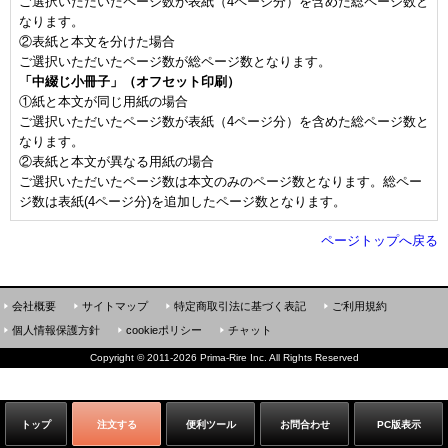
ご選択いただいたページ数が表紙（4ページ分）を含めた総ページ数と
なります。
②表紙と本文を分けた場合
ご選択いただいたページ数が総ページ数となります。
「中綴じ小冊子」（オフセット印刷）
①紙と本文が同じ用紙の場合
ご選択いただいたページ数が表紙（4ページ分）を含めた総ページ数と
なります。
②表紙と本文が異なる用紙の場合
ご選択いただいたページ数は本文のみのページ数となります。総ペー
ジ数は表紙(4ページ分)を追加したページ数となります。
ページトップへ戻る
会社概要
サイトマップ
特定商取引法に基づく表記
ご利用規約
個人情報保護方針
cookieポリシー
チャット
Copyright
©
2011-2026 Prima-Rire Inc. All Rights Reserved
トップ
注文する
便利ツール
お問合わせ
PC版表示