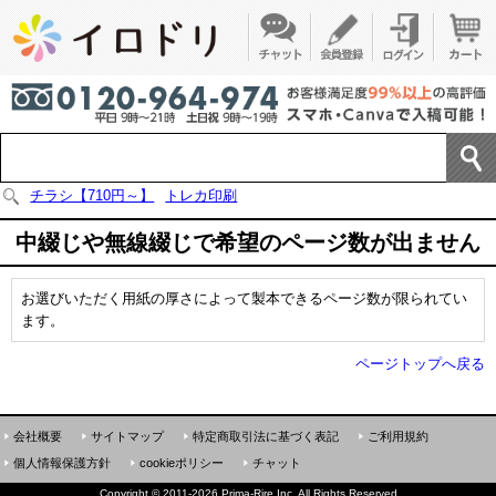
チラシ【710円～】
トレカ印刷
中綴じや無線綴じで希望のページ数が出ません
お選びいただく用紙の厚さによって製本できるページ数が限られてい
ます。
ページトップへ戻る
会社概要
サイトマップ
特定商取引法に基づく表記
ご利用規約
個人情報保護方針
cookieポリシー
チャット
Copyright
©
2011-2026 Prima-Rire Inc. All Rights Reserved