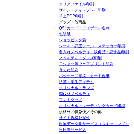
クリアファイル印刷
サイン・ディスプレイ印刷
卓上POP印刷
グッズ・他商品
QSLカード・アイボール名刺
包装紙
ショッピング袋
シール・訂正シール・ステッカー印刷
名入れノベルティ・販促品・記念品印刷
ノベルティ・グッズ印刷
Ｔシャツ等ウェアプリント印刷
うちわ印刷
パッケージ印刷・カード台紙
抗菌・衛生アイテム
オリジナルトランプ
間伐材ノベルティ
フォトグッズ
オリジナルトレーディングカード印刷
規格外／特急便／その他
サイト規格外案件
現物データ化サービス（スキャニング）
当日着サービス