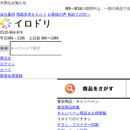
大切なお知らせ
8/8～8/16
の期間中は、一部の商品で生産発送の制限をいただきます。詳し
会社案内
用紙見本をもらう
お客様の声
初めての方へ
0120-964-974
平日9時～21時 土日祝 9時〜19時
検索
再注文
ログイン
カート
新規会員登録
激安商品・キャンペーン
激安商品特集
キャンペーン商品＆お得情報
イロドリのイチオシ
チラシ・フライヤー印刷