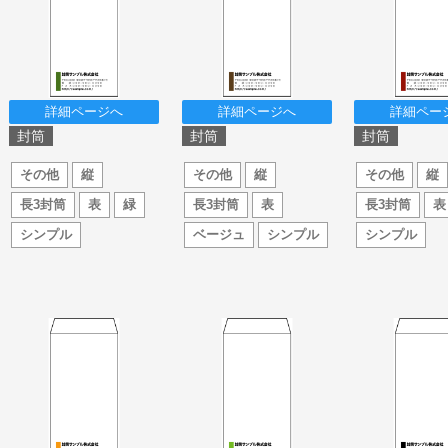
詳細ページへ
詳細ページへ
詳細ペー
封筒
封筒
封筒
その他
縦
その他
縦
その他
縦
長3封筒
表
緑
長3封筒
表
長3封筒
表
シンプル
ベージュ
シンプル
シンプル