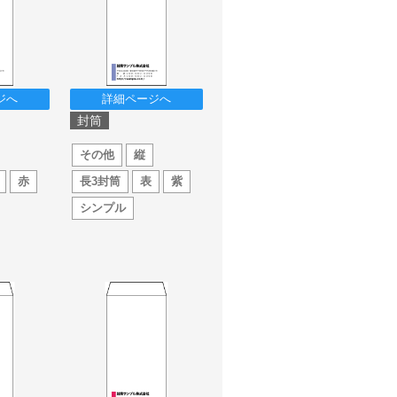
ジへ
詳細ページへ
封筒
その他
縦
赤
長3封筒
表
紫
シンプル