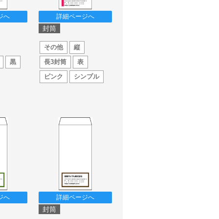
ジへ
詳細ページへ
封筒
その他
縦
黒
長3封筒
表
ピンク
シンプル
ジへ
詳細ページへ
封筒