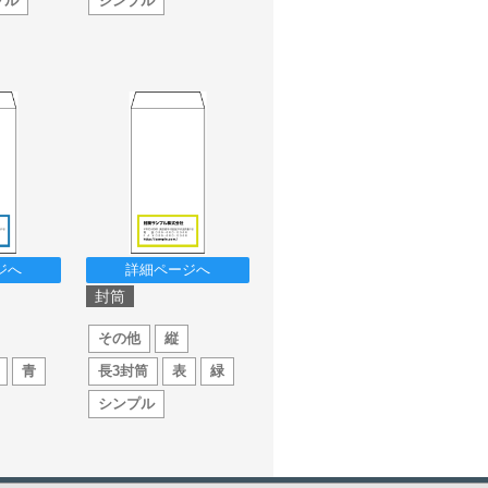
プル
シンプル
ジへ
詳細ページへ
封筒
その他
縦
青
長3封筒
表
緑
シンプル