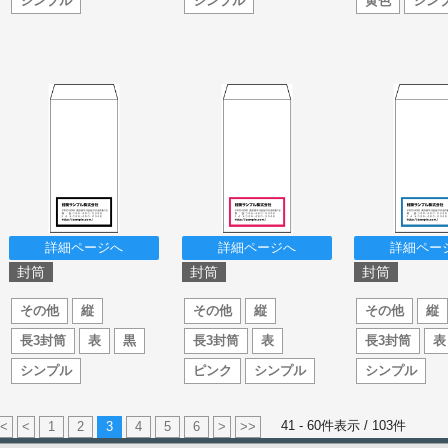
シンプル
シンプル
黄色
シン
詳細ページへ
詳細ページへ
詳細ペー
封筒
封筒
封筒
その他
縦
その他
縦
その他
縦
長3封筒
表
黒
長3封筒
表
長3封筒
表
シンプル
ピンク
シンプル
シンプル
41 - 60件表示 /
103
件
<
<
1
2
3
4
5
6
>
>>