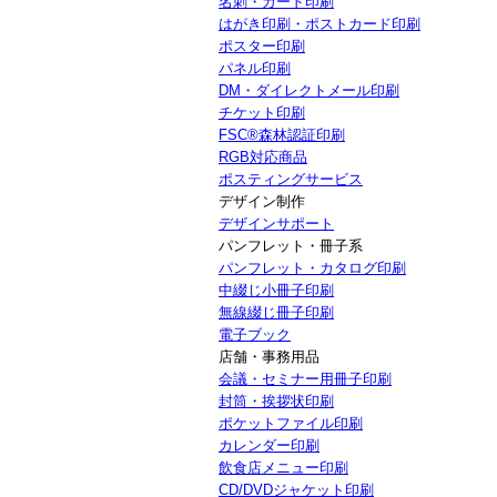
名刺・カード印刷
はがき印刷・ポストカード印刷
ポスター印刷
パネル印刷
DM・ダイレクトメール印刷
チケット印刷
FSC®森林認証印刷
RGB対応商品
ポスティングサービス
デザイン制作
デザインサポート
パンフレット・冊子系
パンフレット・カタログ印刷
中綴じ小冊子印刷
無線綴じ冊子印刷
電子ブック
店舗・事務用品
会議・セミナー用冊子印刷
封筒・挨拶状印刷
ポケットファイル印刷
カレンダー印刷
飲食店メニュー印刷
CD/DVDジャケット印刷