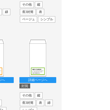
その他
縦
緑
長3封筒
表
ベージュ
シンプル
ジへ
詳細ページへ
封筒
その他
縦
長3封筒
表
緑