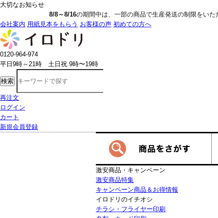
大切なお知らせ
8/8～8/16
の期間中は、一部の商品で生産発送の制限をいただきます。詳しく
会社案内
用紙見本をもらう
お客様の声
初めての方へ
0120-964-974
平日9時～21時 土日祝 9時〜19時
検索
再注文
ログイン
カート
新規会員登録
激安商品・キャンペーン
激安商品特集
キャンペーン商品＆お得情報
イロドリのイチオシ
チラシ・フライヤー印刷