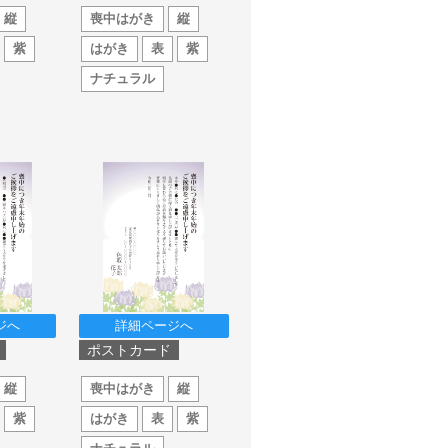
縦
喪中はがき
縦
紫
はがき
表
紫
ナチュラル
ジへ
詳細ページへ
ポストカード
縦
喪中はがき
縦
紫
はがき
表
紫