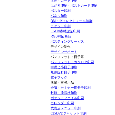
名刺・カード印刷
はがき印刷・ポストカード印刷
ポスター印刷
パネル印刷
DM・ダイレクトメール印刷
チケット印刷
FSC®森林認証印刷
RGB対応商品
ポスティングサービス
デザイン制作
デザインサポート
パンフレット・冊子系
パンフレット・カタログ印刷
中綴じ小冊子印刷
無線綴じ冊子印刷
電子ブック
店舗・事務用品
会議・セミナー用冊子印刷
封筒・挨拶状印刷
ポケットファイル印刷
カレンダー印刷
飲食店メニュー印刷
CD/DVDジャケット印刷