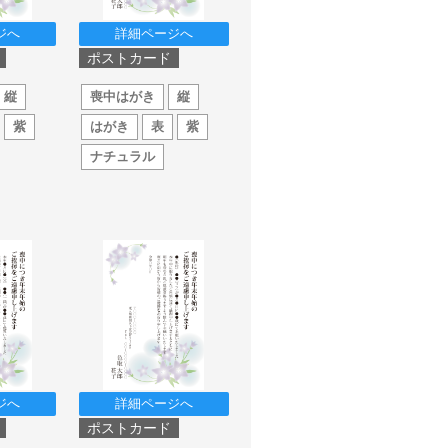
ジへ
詳細ページへ
ポストカード
縦
喪中はがき
縦
紫
はがき
表
紫
ナチュラル
ジへ
詳細ページへ
ポストカード