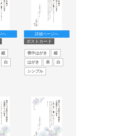
ジへ
詳細ページへ
ポストカード
縦
喪中はがき
縦
白
はがき
表
白
シンプル