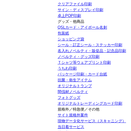
クリアファイル印刷
サイン・ディスプレイ印刷
卓上POP印刷
グッズ・他商品
QSLカード・アイボール名刺
包装紙
ショッピング袋
シール・訂正シール・ステッカー印刷
名入れノベルティ・販促品・記念品印刷
ノベルティ・グッズ印刷
Ｔシャツ等ウェアプリント印刷
うちわ印刷
パッケージ印刷・カード台紙
抗菌・衛生アイテム
オリジナルトランプ
間伐材ノベルティ
フォトグッズ
オリジナルトレーディングカード印刷
規格外／特急便／その他
サイト規格外案件
現物データ化サービス（スキャニング）
当日着サービス