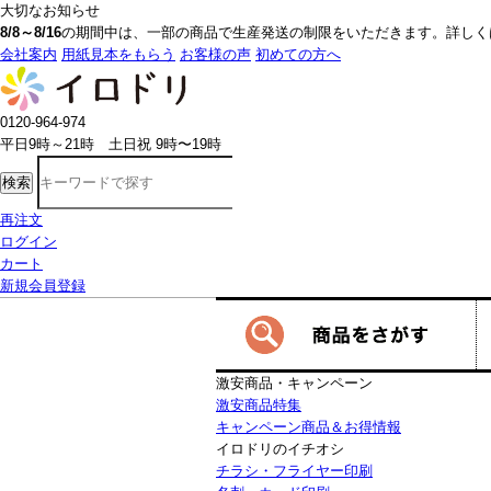
大切なお知らせ
8/8～8/16
の期間中は、一部の商品で生産発送の制限をいただきます。詳しく
会社案内
用紙見本をもらう
お客様の声
初めての方へ
0120-964-974
平日9時～21時 土日祝 9時〜19時
検索
再注文
ログイン
カート
新規会員登録
激安商品・キャンペーン
激安商品特集
キャンペーン商品＆お得情報
イロドリのイチオシ
チラシ・フライヤー印刷