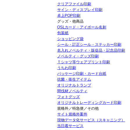
クリアファイル印刷
サイン・ディスプレイ印刷
卓上POP印刷
グッズ・他商品
QSLカード・アイボール名刺
包装紙
ショッピング袋
シール・訂正シール・ステッカー印刷
名入れノベルティ・販促品・記念品印刷
ノベルティ・グッズ印刷
Ｔシャツ等ウェアプリント印刷
うちわ印刷
パッケージ印刷・カード台紙
抗菌・衛生アイテム
オリジナルトランプ
間伐材ノベルティ
フォトグッズ
オリジナルトレーディングカード印刷
規格外／特急便／その他
サイト規格外案件
現物データ化サービス（スキャニング）
当日着サービス