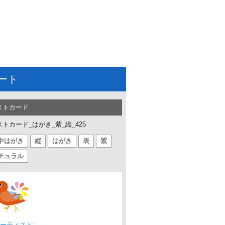
ート
ストカード
ストカード_はがき_紫_縦_425
中はがき
縦
はがき
表
紫
チュラル
ーティスト: