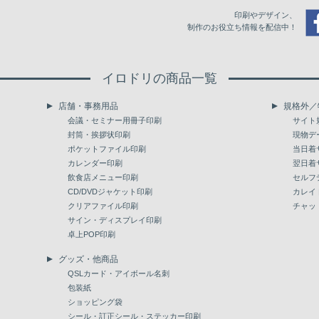
印刷やデザイン、
制作のお役立ち情報を配信中！
イロドリの商品一覧
店舗・事務用品
規格外／
会議・セミナー用冊子印刷
サイト
封筒・挨拶状印刷
現物デ
ポケットファイル印刷
当日着
カレンダー印刷
翌日着
飲食店メニュー印刷
セルフ
CD/DVDジャケット印刷
カレイ
クリアファイル印刷
チャッ
サイン・ディスプレイ印刷
卓上POP印刷
グッズ・他商品
QSLカード・アイボール名刺
包装紙
ショッピング袋
シール・訂正シール・ステッカー印刷