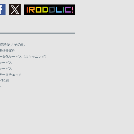
特急便／その他
規格外案件
ータ化サービス（スキャニング）
サービス
サービス
データチェック
ド印刷
ト