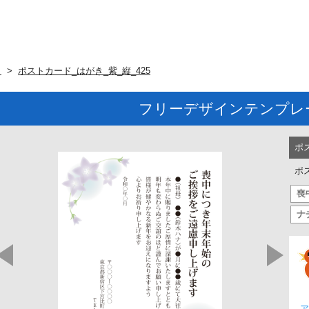
ト
ポストカード_はがき_紫_縦_425
フリーデザインテンプレ
ポ
ポ
喪
ナ
ア