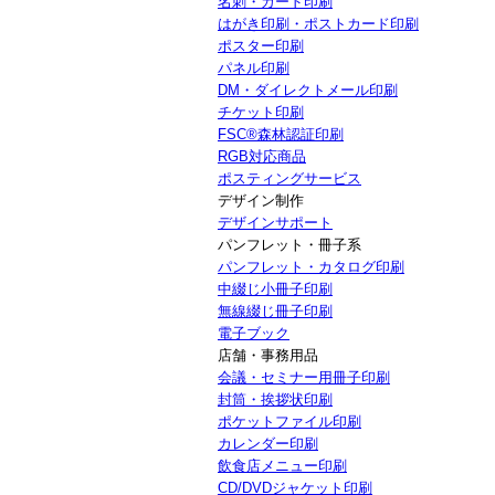
名刺・カード印刷
はがき印刷・ポストカード印刷
ポスター印刷
パネル印刷
DM・ダイレクトメール印刷
チケット印刷
FSC®森林認証印刷
RGB対応商品
ポスティングサービス
デザイン制作
デザインサポート
パンフレット・冊子系
パンフレット・カタログ印刷
中綴じ小冊子印刷
無線綴じ冊子印刷
電子ブック
店舗・事務用品
会議・セミナー用冊子印刷
封筒・挨拶状印刷
ポケットファイル印刷
カレンダー印刷
飲食店メニュー印刷
CD/DVDジャケット印刷