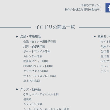
印刷やデザイン、
制作のお役立ち情報を配信中！
イロドリの商品一覧
店舗・事務用品
規格外／
会議・セミナー用冊子印刷
サイト
封筒・挨拶状印刷
現物デ
ポケットファイル印刷
当日着
カレンダー印刷
翌日着
飲食店メニュー印刷
セルフ
CD/DVDジャケット印刷
カレイ
クリアファイル印刷
チャッ
サイン・ディスプレイ印刷
卓上POP印刷
グッズ・他商品
QSLカード・アイボール名刺
包装紙
ショッピング袋
シール・訂正シール・ステッカー印刷