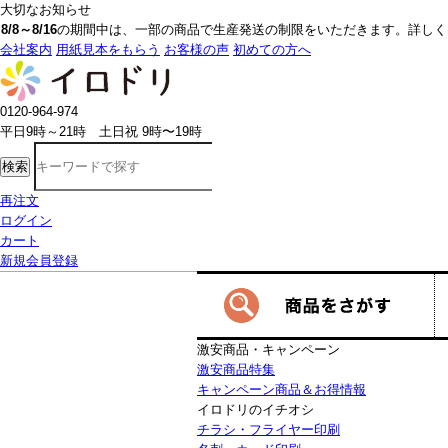
大切なお知らせ
8/8～8/16
の期間中は、一部の商品で生産発送の制限をいただきます。詳しく
会社案内
用紙見本をもらう
お客様の声
初めての方へ
0120-964-974
平日9時～21時 土日祝 9時〜19時
検索
再注文
ログイン
カート
新規会員登録
激安商品・キャンペーン
激安商品特集
キャンペーン商品＆お得情報
イロドリのイチオシ
チラシ・フライヤー印刷