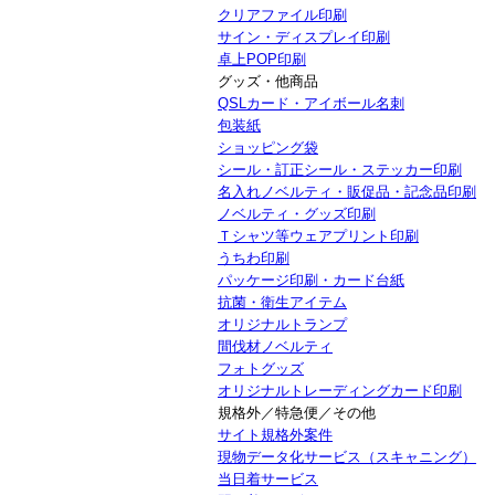
クリアファイル印刷
サイン・ディスプレイ印刷
卓上POP印刷
グッズ・他商品
QSLカード・アイボール名刺
包装紙
ショッピング袋
シール・訂正シール・ステッカー印刷
名入れノベルティ・販促品・記念品印刷
ノベルティ・グッズ印刷
Ｔシャツ等ウェアプリント印刷
うちわ印刷
パッケージ印刷・カード台紙
抗菌・衛生アイテム
オリジナルトランプ
間伐材ノベルティ
フォトグッズ
オリジナルトレーディングカード印刷
規格外／特急便／その他
サイト規格外案件
現物データ化サービス（スキャニング）
当日着サービス