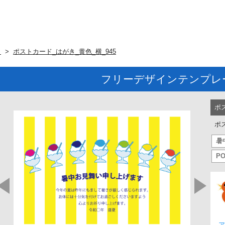
ト
ポストカード_はがき_黄色_横_945
フリーデザインテンプレ
ポ
ポ
暑
P
ア