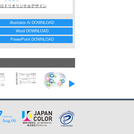
ロドリオリジナルデザイン
illustrator Ai DOWNLOAD
Word DOWNLOAD
PowerPoint DOWNLOAD