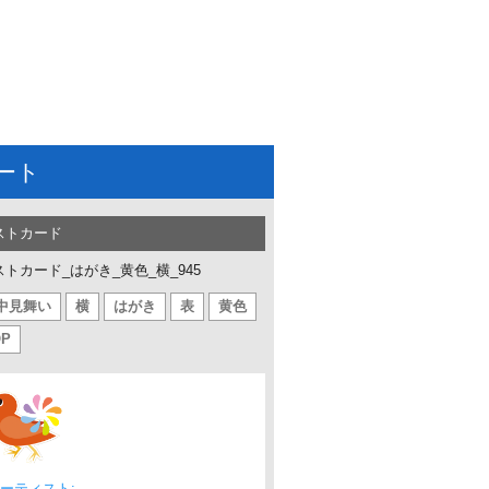
ート
ストカード
ストカード_はがき_黄色_横_945
中見舞い
横
はがき
表
黄色
OP
ーティスト: