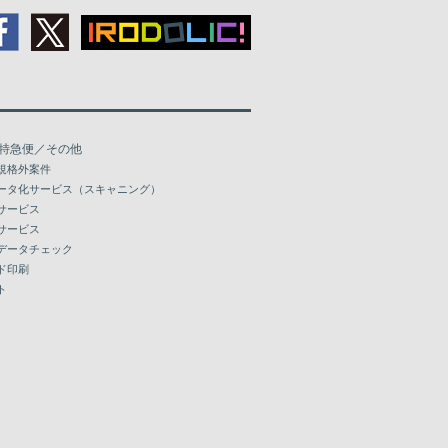
特急便／その他
規格外案件
ータ化サービス（スキャニング）
サービス
サービス
データチェック
ド印刷
ト