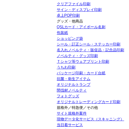
クリアファイル印刷
サイン・ディスプレイ印刷
卓上POP印刷
グッズ・他商品
QSLカード・アイボール名刺
包装紙
ショッピング袋
シール・訂正シール・ステッカー印刷
名入れノベルティ・販促品・記念品印刷
ノベルティ・グッズ印刷
Ｔシャツ等ウェアプリント印刷
うちわ印刷
パッケージ印刷・カード台紙
抗菌・衛生アイテム
オリジナルトランプ
間伐材ノベルティ
フォトグッズ
オリジナルトレーディングカード印刷
規格外／特急便／その他
サイト規格外案件
現物データ化サービス（スキャニング）
当日着サービス