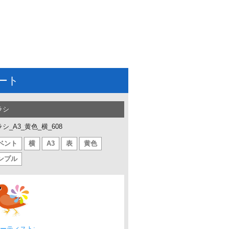
ート
ラシ
シ_A3_黄色_横_608
ベント
横
A3
表
黄色
ンプル
ーティスト: