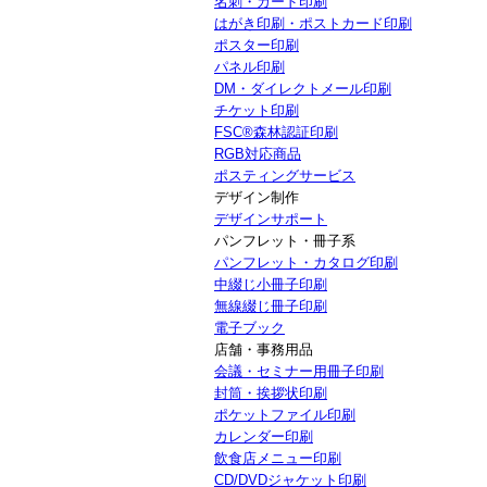
名刺・カード印刷
はがき印刷・ポストカード印刷
ポスター印刷
パネル印刷
DM・ダイレクトメール印刷
チケット印刷
FSC®森林認証印刷
RGB対応商品
ポスティングサービス
デザイン制作
デザインサポート
パンフレット・冊子系
パンフレット・カタログ印刷
中綴じ小冊子印刷
無線綴じ冊子印刷
電子ブック
店舗・事務用品
会議・セミナー用冊子印刷
封筒・挨拶状印刷
ポケットファイル印刷
カレンダー印刷
飲食店メニュー印刷
CD/DVDジャケット印刷