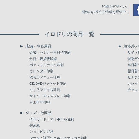
印刷やデザイン、
制作のお役立ち情報を配信中！
イロドリの商品一覧
店舗・事務用品
規格外／
会議・セミナー用冊子印刷
サイト
封筒・挨拶状印刷
現物デ
ポケットファイル印刷
当日着
カレンダー印刷
翌日着
飲食店メニュー印刷
セルフ
CD/DVDジャケット印刷
カレイ
クリアファイル印刷
チャッ
サイン・ディスプレイ印刷
卓上POP印刷
グッズ・他商品
QSLカード・アイボール名刺
包装紙
ショッピング袋
シール・訂正シール・ステッカー印刷