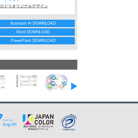
ロドリオリジナルデザイン
illustrator Ai DOWNLOAD
Word DOWNLOAD
PowerPoint DOWNLOAD