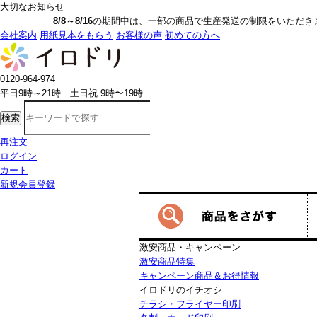
大切なお知らせ
8/8～8/16
の期間中は、一部の商品で生産発送の制限をいただきます。詳しく
会社案内
用紙見本をもらう
お客様の声
初めての方へ
0120-964-974
平日9時～21時 土日祝 9時〜19時
検索
再注文
ログイン
カート
新規会員登録
激安商品・キャンペーン
激安商品特集
キャンペーン商品＆お得情報
イロドリのイチオシ
チラシ・フライヤー印刷