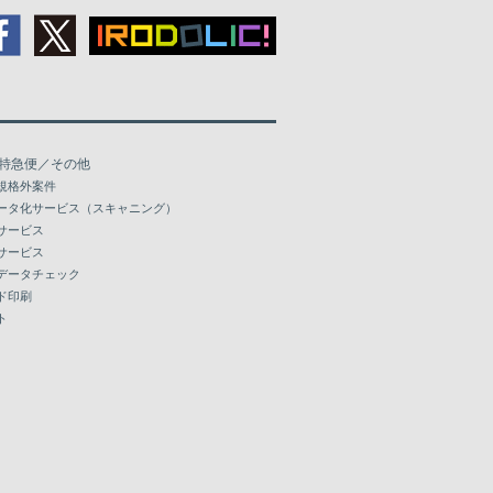
特急便／その他
規格外案件
ータ化サービス（スキャニング）
サービス
サービス
データチェック
ド印刷
ト