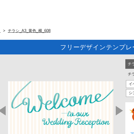
ト
チラシ_A3_黄色_横_608
フリーデザインテンプレ
チ
チラ
イ
シ
ア