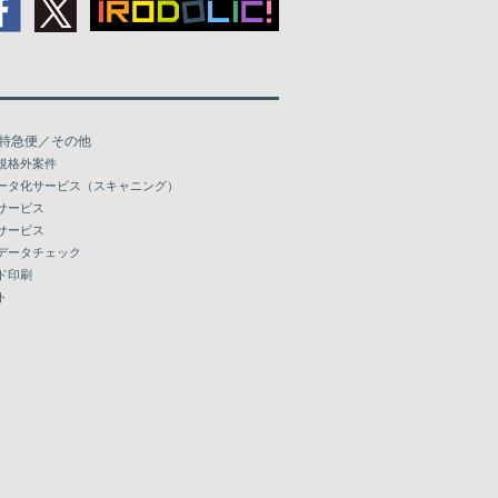
特急便／その他
規格外案件
ータ化サービス（スキャニング）
サービス
サービス
データチェック
ド印刷
ト