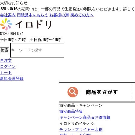
大切なお知らせ
8/8～8/16
の期間中は、一部の商品で生産発送の制限をいただきます。詳しく
会社案内
用紙見本をもらう
お客様の声
初めての方へ
0120-964-974
平日9時～21時 土日祝 9時〜19時
検索
再注文
ログイン
カート
新規会員登録
激安商品・キャンペーン
激安商品特集
キャンペーン商品＆お得情報
イロドリのイチオシ
チラシ・フライヤー印刷