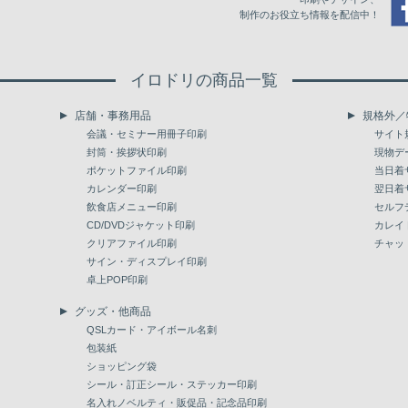
制作のお役立ち情報を配信中！
イロドリの商品一覧
店舗・事務用品
規格外／
会議・セミナー用冊子印刷
サイト
封筒・挨拶状印刷
現物デ
ポケットファイル印刷
当日着
カレンダー印刷
翌日着
飲食店メニュー印刷
セルフ
CD/DVDジャケット印刷
カレイ
クリアファイル印刷
チャッ
サイン・ディスプレイ印刷
卓上POP印刷
グッズ・他商品
QSLカード・アイボール名刺
包装紙
ショッピング袋
シール・訂正シール・ステッカー印刷
名入れノベルティ・販促品・記念品印刷