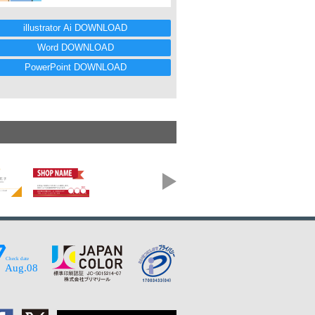
illustrator Ai DOWNLOAD
Word DOWNLOAD
PowerPoint DOWNLOAD