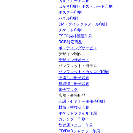
名刺・カード印刷
はがき印刷・ポストカード印刷
ポスター印刷
パネル印刷
DM・ダイレクトメール印刷
チケット印刷
FSC®森林認証印刷
RGB対応商品
ポスティングサービス
デザイン制作
デザインサポート
パンフレット・冊子系
パンフレット・カタログ印刷
中綴じ小冊子印刷
無線綴じ冊子印刷
電子ブック
店舗・事務用品
会議・セミナー用冊子印刷
封筒・挨拶状印刷
ポケットファイル印刷
カレンダー印刷
飲食店メニュー印刷
CD/DVDジャケット印刷