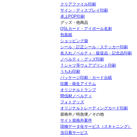
クリアファイル印刷
サイン・ディスプレイ印刷
卓上POP印刷
グッズ・他商品
QSLカード・アイボール名刺
包装紙
ショッピング袋
シール・訂正シール・ステッカー印刷
名入れノベルティ・販促品・記念品印刷
ノベルティ・グッズ印刷
Ｔシャツ等ウェアプリント印刷
うちわ印刷
パッケージ印刷・カード台紙
抗菌・衛生アイテム
オリジナルトランプ
間伐材ノベルティ
フォトグッズ
オリジナルトレーディングカード印刷
規格外／特急便／その他
サイト規格外案件
現物データ化サービス（スキャニング）
当日着サービス