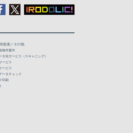
特急便／その他
規格外案件
ータ化サービス（スキャニング）
サービス
サービス
データチェック
ド印刷
ト