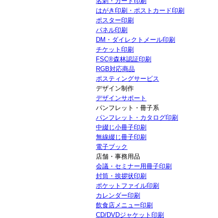
名刺・カード印刷
はがき印刷・ポストカード印刷
ポスター印刷
パネル印刷
DM・ダイレクトメール印刷
チケット印刷
FSC®森林認証印刷
RGB対応商品
ポスティングサービス
デザイン制作
デザインサポート
パンフレット・冊子系
パンフレット・カタログ印刷
中綴じ小冊子印刷
無線綴じ冊子印刷
電子ブック
店舗・事務用品
会議・セミナー用冊子印刷
封筒・挨拶状印刷
ポケットファイル印刷
カレンダー印刷
飲食店メニュー印刷
CD/DVDジャケット印刷