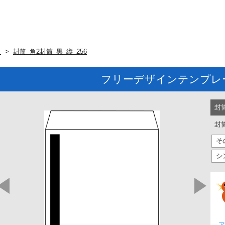
ト
封筒_角2封筒_黒_縦_256
フリーデザインテンプレ
封
封筒
そ
シ
ア