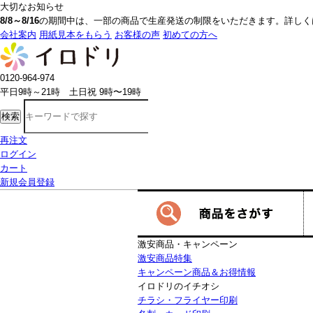
大切なお知らせ
8/8～8/16
の期間中は、一部の商品で生産発送の制限をいただきます。詳しく
会社案内
用紙見本をもらう
お客様の声
初めての方へ
0120-964-974
平日9時～21時 土日祝 9時〜19時
検索
再注文
ログイン
カート
新規会員登録
激安商品・キャンペーン
激安商品特集
キャンペーン商品＆お得情報
イロドリのイチオシ
チラシ・フライヤー印刷