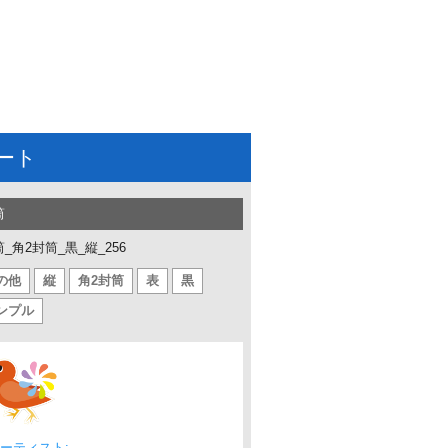
ート
筒
_角2封筒_黒_縦_256
の他
縦
角2封筒
表
黒
ンプル
ーティスト: