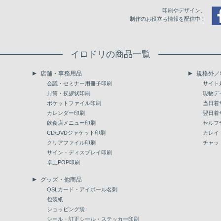
印刷やデザイン、
制作のお役立ち情報を配信中！
イロドリの商品一覧
店舗・事務用品
規格外／
会議・セミナー用冊子印刷
サイト
封筒・挨拶状印刷
現物デ
ポケットファイル印刷
当日着
カレンダー印刷
翌日着
飲食店メニュー印刷
セルフ
CD/DVDジャケット印刷
カレイ
クリアファイル印刷
チャッ
サイン・ディスプレイ印刷
卓上POP印刷
グッズ・他商品
QSLカード・アイボール名刺
包装紙
ショッピング袋
シール・訂正シール・ステッカー印刷