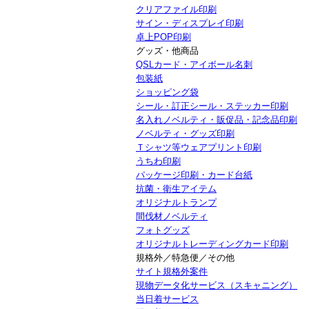
クリアファイル印刷
サイン・ディスプレイ印刷
卓上POP印刷
グッズ・他商品
QSLカード・アイボール名刺
包装紙
ショッピング袋
シール・訂正シール・ステッカー印刷
名入れノベルティ・販促品・記念品印刷
ノベルティ・グッズ印刷
Ｔシャツ等ウェアプリント印刷
うちわ印刷
パッケージ印刷・カード台紙
抗菌・衛生アイテム
オリジナルトランプ
間伐材ノベルティ
フォトグッズ
オリジナルトレーディングカード印刷
規格外／特急便／その他
サイト規格外案件
現物データ化サービス（スキャニング）
当日着サービス