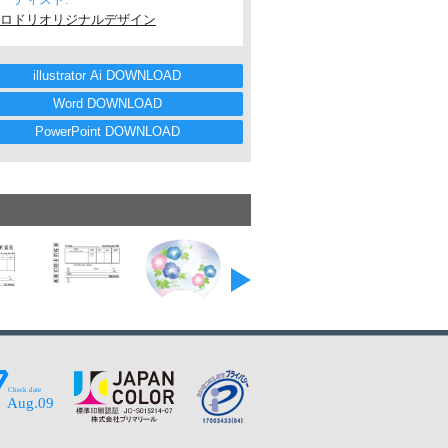
ロドリオリジナルデザイン
illustrator Ai DOWNLOAD
Word DOWNLOAD
PowerPoint DOWNLOAD