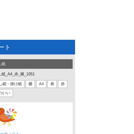
ート
し紙
紙_A4_赤_横_1051
し紙・掛け紙
横
A4
表
赤
わいい
ーティスト: