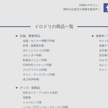
印刷やデザイン、
制作のお役立ち情報を配信中！
イロドリの商品一覧
店舗・事務用品
規格外／
会議・セミナー用冊子印刷
サイト
封筒・挨拶状印刷
現物デ
ポケットファイル印刷
当日着
カレンダー印刷
翌日着
飲食店メニュー印刷
セルフ
CD/DVDジャケット印刷
カレイ
クリアファイル印刷
チャッ
サイン・ディスプレイ印刷
卓上POP印刷
グッズ・他商品
QSLカード・アイボール名刺
包装紙
ショッピング袋
シール・訂正シール・ステッカー印刷