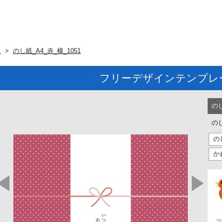
ト
のし紙_A4_赤_横_1051
フリーデザインテンプレ
の
のし
の
か
ア