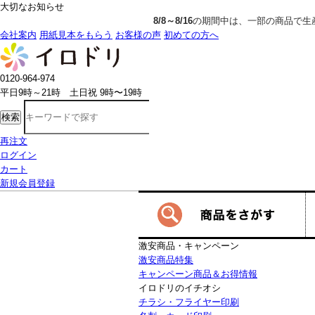
大切なお知らせ
8/8～8/16
の期間中は、一部の商品で生産発送の制限をいただきます。詳
会社案内
用紙見本をもらう
お客様の声
初めての方へ
0120-964-974
平日9時～21時 土日祝 9時〜19時
検索
再注文
ログイン
カート
新規会員登録
激安商品・キャンペーン
激安商品特集
キャンペーン商品＆お得情報
イロドリのイチオシ
チラシ・フライヤー印刷