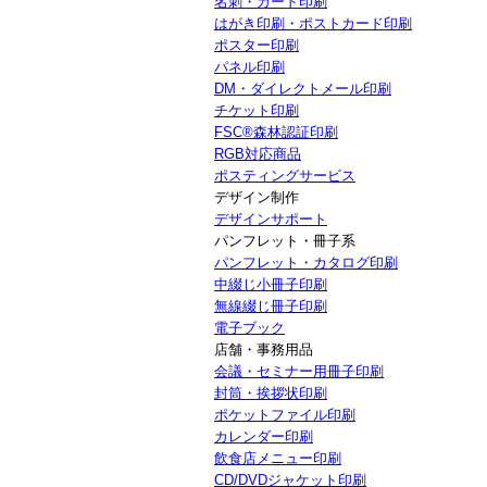
名刺・カード印刷
はがき印刷・ポストカード印刷
ポスター印刷
パネル印刷
DM・ダイレクトメール印刷
チケット印刷
FSC®森林認証印刷
RGB対応商品
ポスティングサービス
デザイン制作
デザインサポート
パンフレット・冊子系
パンフレット・カタログ印刷
中綴じ小冊子印刷
無線綴じ冊子印刷
電子ブック
店舗・事務用品
会議・セミナー用冊子印刷
封筒・挨拶状印刷
ポケットファイル印刷
カレンダー印刷
飲食店メニュー印刷
CD/DVDジャケット印刷