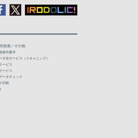
特急便／その他
規格外案件
ータ化サービス（スキャニング）
サービス
サービス
データチェック
ド印刷
ト