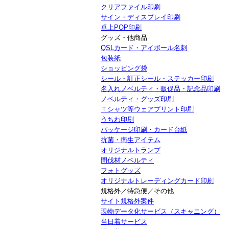
クリアファイル印刷
サイン・ディスプレイ印刷
卓上POP印刷
グッズ・他商品
QSLカード・アイボール名刺
包装紙
ショッピング袋
シール・訂正シール・ステッカー印刷
名入れノベルティ・販促品・記念品印刷
ノベルティ・グッズ印刷
Ｔシャツ等ウェアプリント印刷
うちわ印刷
パッケージ印刷・カード台紙
抗菌・衛生アイテム
オリジナルトランプ
間伐材ノベルティ
フォトグッズ
オリジナルトレーディングカード印刷
規格外／特急便／その他
サイト規格外案件
現物データ化サービス（スキャニング）
当日着サービス