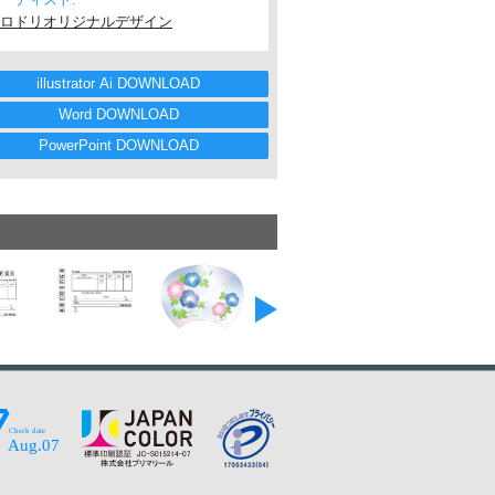
ロドリオリジナルデザイン
illustrator Ai DOWNLOAD
Word DOWNLOAD
PowerPoint DOWNLOAD