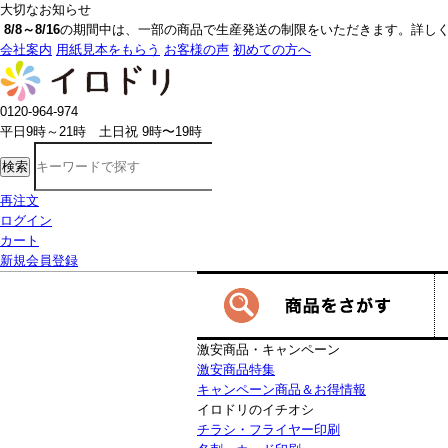
大切なお知らせ
8/8～8/16
の期間中は、一部の商品で生産発送の制限をいただきます。詳しく
会社案内
用紙見本をもらう
お客様の声
初めての方へ
0120-964-974
平日9時～21時 土日祝 9時〜19時
検索
再注文
ログイン
カート
新規会員登録
激安商品・キャンペーン
激安商品特集
キャンペーン商品＆お得情報
イロドリのイチオシ
チラシ・フライヤー印刷