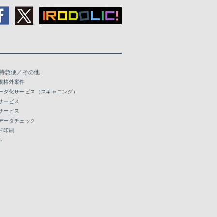
特急便／その他
規格外案件
ータ化サービス（スキャニング）
サービス
サービス
データチェック
ド印刷
ト