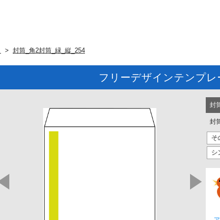
ト
封筒_角2封筒_緑_縦_254
フリーデザインテンプレ
封
封筒
そ
シ
ア