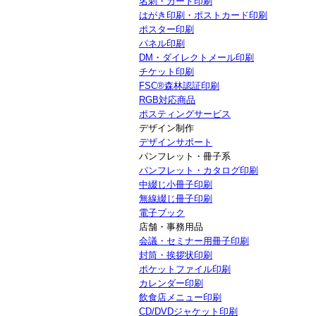
名刺・カード印刷
はがき印刷・ポストカード印刷
ポスター印刷
パネル印刷
DM・ダイレクトメール印刷
チケット印刷
FSC®森林認証印刷
RGB対応商品
ポスティングサービス
デザイン制作
デザインサポート
パンフレット・冊子系
パンフレット・カタログ印刷
中綴じ小冊子印刷
無線綴じ冊子印刷
電子ブック
店舗・事務用品
会議・セミナー用冊子印刷
封筒・挨拶状印刷
ポケットファイル印刷
カレンダー印刷
飲食店メニュー印刷
CD/DVDジャケット印刷