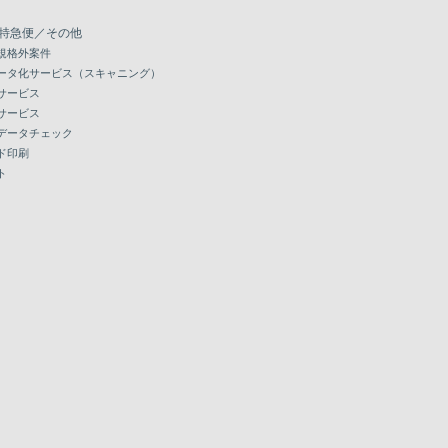
特急便／その他
規格外案件
ータ化サービス（スキャニング）
サービス
サービス
データチェック
ド印刷
ト