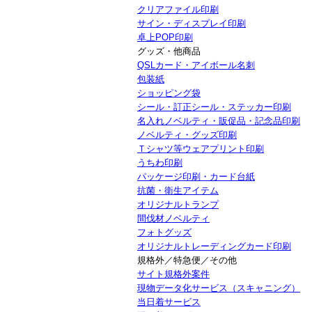
クリアファイル印刷
サイン・ディスプレイ印刷
卓上POP印刷
グッズ・他商品
QSLカード・アイボール名刺
包装紙
ショッピング袋
シール・訂正シール・ステッカー印刷
名入れノベルティ・販促品・記念品印刷
ノベルティ・グッズ印刷
Ｔシャツ等ウェアプリント印刷
うちわ印刷
パッケージ印刷・カード台紙
抗菌・衛生アイテム
オリジナルトランプ
間伐材ノベルティ
フォトグッズ
オリジナルトレーディングカード印刷
規格外／特急便／その他
サイト規格外案件
現物データ化サービス（スキャニング）
当日着サービス