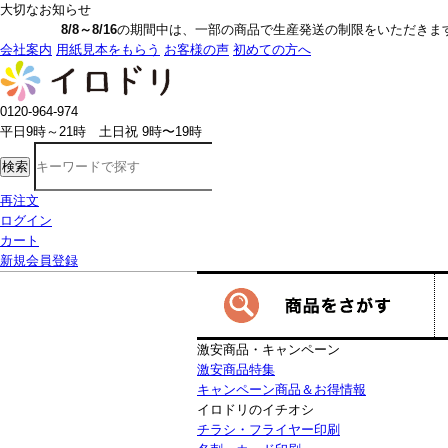
大切なお知らせ
8/8～8/16
の期間中は、一部の商品で生産発送の制限をいただきます。詳しく
会社案内
用紙見本をもらう
お客様の声
初めての方へ
0120-964-974
平日9時～21時 土日祝 9時〜19時
検索
再注文
ログイン
カート
新規会員登録
激安商品・キャンペーン
激安商品特集
キャンペーン商品＆お得情報
イロドリのイチオシ
チラシ・フライヤー印刷