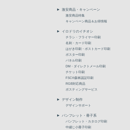
激安商品・キャンペーン
激安商品特集
キャンペーン商品＆お得情報
イロドリのイチオシ
チラシ・フライヤー印刷
名刺・カード印刷
はがき印刷・ポストカード印刷
ポスター印刷
パネル印刷
DM・ダイレクトメール印刷
チケット印刷
FSC®森林認証印刷
RGB対応商品
ポスティングサービス
デザイン制作
デザインサポート
パンフレット・冊子系
パンフレット・カタログ印刷
中綴じ小冊子印刷