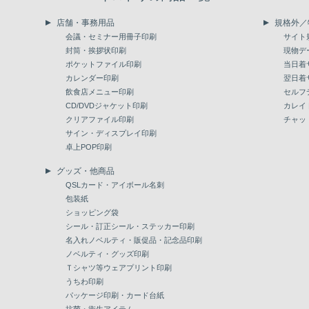
店舗・事務用品
規格外／
会議・セミナー用冊子印刷
サイト
封筒・挨拶状印刷
現物デ
ポケットファイル印刷
当日着
カレンダー印刷
翌日着
飲食店メニュー印刷
セルフ
CD/DVDジャケット印刷
カレイ
クリアファイル印刷
チャッ
サイン・ディスプレイ印刷
卓上POP印刷
グッズ・他商品
QSLカード・アイボール名刺
包装紙
ショッピング袋
シール・訂正シール・ステッカー印刷
名入れノベルティ・販促品・記念品印刷
ノベルティ・グッズ印刷
Ｔシャツ等ウェアプリント印刷
うちわ印刷
パッケージ印刷・カード台紙