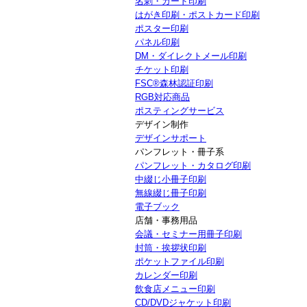
名刺・カード印刷
はがき印刷・ポストカード印刷
ポスター印刷
パネル印刷
DM・ダイレクトメール印刷
チケット印刷
FSC®森林認証印刷
RGB対応商品
ポスティングサービス
デザイン制作
デザインサポート
パンフレット・冊子系
パンフレット・カタログ印刷
中綴じ小冊子印刷
無線綴じ冊子印刷
電子ブック
店舗・事務用品
会議・セミナー用冊子印刷
封筒・挨拶状印刷
ポケットファイル印刷
カレンダー印刷
飲食店メニュー印刷
CD/DVDジャケット印刷