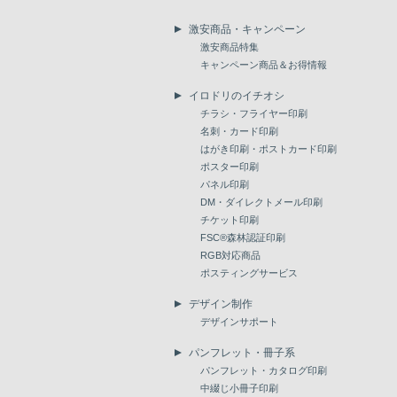
激安商品・キャンペーン
激安商品特集
キャンペーン商品＆お得情報
イロドリのイチオシ
チラシ・フライヤー印刷
名刺・カード印刷
はがき印刷・ポストカード印刷
ポスター印刷
パネル印刷
DM・ダイレクトメール印刷
チケット印刷
FSC®森林認証印刷
RGB対応商品
ポスティングサービス
デザイン制作
デザインサポート
パンフレット・冊子系
パンフレット・カタログ印刷
中綴じ小冊子印刷