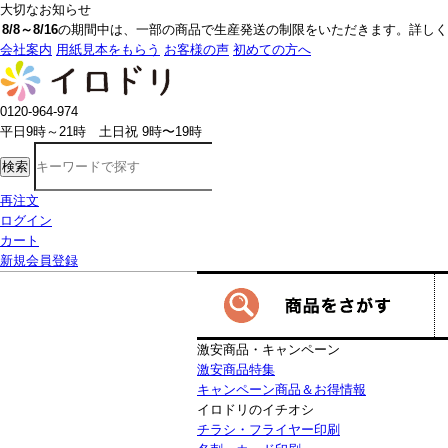
大切なお知らせ
8/8～8/16
の期間中は、一部の商品で生産発送の制限をいただきます。詳しく
会社案内
用紙見本をもらう
お客様の声
初めての方へ
0120-964-974
平日9時～21時 土日祝 9時〜19時
検索
再注文
ログイン
カート
新規会員登録
激安商品・キャンペーン
激安商品特集
キャンペーン商品＆お得情報
イロドリのイチオシ
チラシ・フライヤー印刷