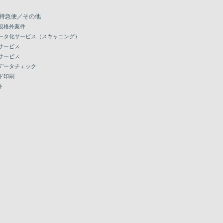
特急便／その他
規格外案件
ータ化サービス（スキャニング）
サービス
サービス
データチェック
ド印刷
ト