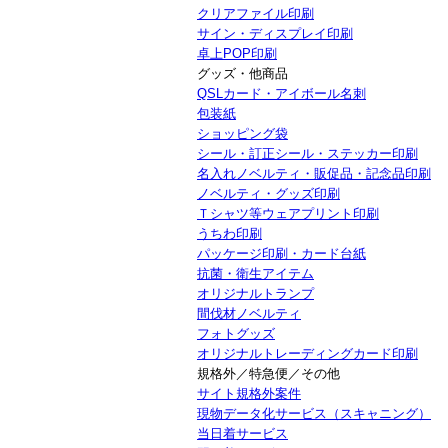
クリアファイル印刷
サイン・ディスプレイ印刷
卓上POP印刷
グッズ・他商品
QSLカード・アイボール名刺
包装紙
ショッピング袋
シール・訂正シール・ステッカー印刷
名入れノベルティ・販促品・記念品印刷
ノベルティ・グッズ印刷
Ｔシャツ等ウェアプリント印刷
うちわ印刷
パッケージ印刷・カード台紙
抗菌・衛生アイテム
オリジナルトランプ
間伐材ノベルティ
フォトグッズ
オリジナルトレーディングカード印刷
規格外／特急便／その他
サイト規格外案件
現物データ化サービス（スキャニング）
当日着サービス