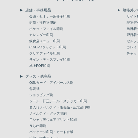
店舗・事務用品
規格外／
会議・セミナー用冊子印刷
サイト
封筒・挨拶状印刷
現物デ
ポケットファイル印刷
当日着
カレンダー印刷
翌日着
飲食店メニュー印刷
セルフ
CD/DVDジャケット印刷
カレイ
クリアファイル印刷
チャッ
サイン・ディスプレイ印刷
卓上POP印刷
グッズ・他商品
QSLカード・アイボール名刺
包装紙
ショッピング袋
シール・訂正シール・ステッカー印刷
名入れノベルティ・販促品・記念品印刷
ノベルティ・グッズ印刷
Ｔシャツ等ウェアプリント印刷
うちわ印刷
パッケージ印刷・カード台紙