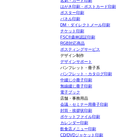
名刺・カード印刷
はがき印刷・ポストカード印刷
ポスター印刷
パネル印刷
DM・ダイレクトメール印刷
チケット印刷
FSC®森林認証印刷
RGB対応商品
ポスティングサービス
デザイン制作
デザインサポート
パンフレット・冊子系
パンフレット・カタログ印刷
中綴じ小冊子印刷
無線綴じ冊子印刷
電子ブック
店舗・事務用品
会議・セミナー用冊子印刷
封筒・挨拶状印刷
ポケットファイル印刷
カレンダー印刷
飲食店メニュー印刷
CD/DVDジャケット印刷