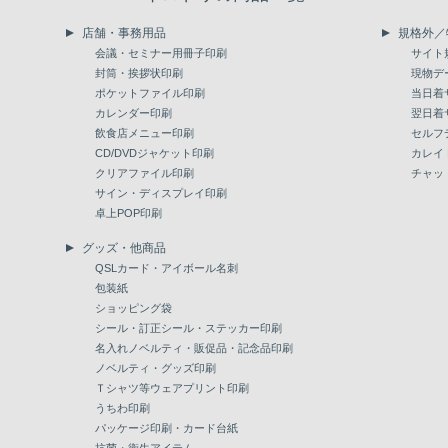
店舗・事務用品
規格外／
会議・セミナー用冊子印刷
サイト
封筒・挨拶状印刷
現物デ
ポケットファイル印刷
当日着
カレンダー印刷
翌日着
飲食店メニュー印刷
セルフ
CD/DVDジャケット印刷
カレイ
クリアファイル印刷
チャッ
サイン・ディスプレイ印刷
卓上POP印刷
グッズ・他商品
QSLカード・アイボール名刺
包装紙
ショッピング袋
シール・訂正シール・ステッカー印刷
名入れノベルティ・販促品・記念品印刷
ノベルティ・グッズ印刷
Ｔシャツ等ウェアプリント印刷
うちわ印刷
パッケージ印刷・カード台紙