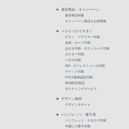
激安商品・キャンペーン
激安商品特集
キャンペーン商品＆お得情報
イロドリのイチオシ
チラシ・フライヤー印刷
名刺・カード印刷
はがき印刷・ポストカード印刷
ポスター印刷
パネル印刷
DM・ダイレクトメール印刷
チケット印刷
FSC®森林認証印刷
RGB対応商品
ポスティングサービス
デザイン制作
デザインサポート
パンフレット・冊子系
パンフレット・カタログ印刷
中綴じ小冊子印刷