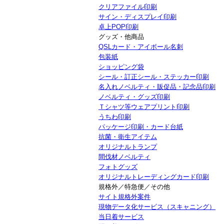
クリアファイル印刷
サイン・ディスプレイ印刷
卓上POP印刷
グッズ・他商品
QSLカード・アイボール名刺
包装紙
ショッピング袋
シール・訂正シール・ステッカー印刷
名入れノベルティ・販促品・記念品印刷
ノベルティ・グッズ印刷
Ｔシャツ等ウェアプリント印刷
うちわ印刷
パッケージ印刷・カード台紙
抗菌・衛生アイテム
オリジナルトランプ
間伐材ノベルティ
フォトグッズ
オリジナルトレーディングカード印刷
規格外／特急便／その他
サイト規格外案件
現物データ化サービス（スキャニング）
当日着サービス