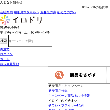
大切なお知らせ
8/8～8/16
の期間中は、一部の商品で生産発送の制限をいただきま
会社案内
用紙見本をもらう
お客様の声
初めての方へ
0120-964-974
平日9時～21時 土日祝 9時〜19時
検索
再注文
ログイン
カート
新規会員登録
激安商品・キャンペーン
激安商品特集
キャンペーン商品＆お得情報
イロドリのイチオシ
チラシ・フライヤー印刷