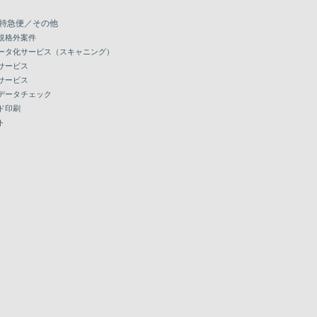
特急便／その他
規格外案件
ータ化サービス（スキャニング）
サービス
サービス
データチェック
ド印刷
ト