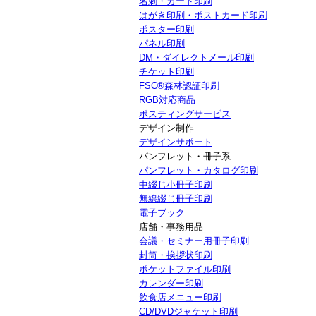
名刺・カード印刷
はがき印刷・ポストカード印刷
ポスター印刷
パネル印刷
DM・ダイレクトメール印刷
チケット印刷
FSC®森林認証印刷
RGB対応商品
ポスティングサービス
デザイン制作
デザインサポート
パンフレット・冊子系
パンフレット・カタログ印刷
中綴じ小冊子印刷
無線綴じ冊子印刷
電子ブック
店舗・事務用品
会議・セミナー用冊子印刷
封筒・挨拶状印刷
ポケットファイル印刷
カレンダー印刷
飲食店メニュー印刷
CD/DVDジャケット印刷