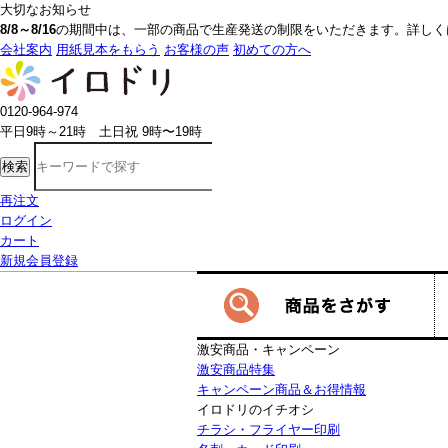
大切なお知らせ
8/8～8/16
の期間中は、一部の商品で生産発送の制限をいただきます。詳しく
会社案内
用紙見本をもらう
お客様の声
初めての方へ
0120-964-974
平日9時～21時 土日祝 9時〜19時
検索
再注文
ログイン
カート
新規会員登録
激安商品・キャンペーン
激安商品特集
キャンペーン商品＆お得情報
イロドリのイチオシ
チラシ・フライヤー印刷