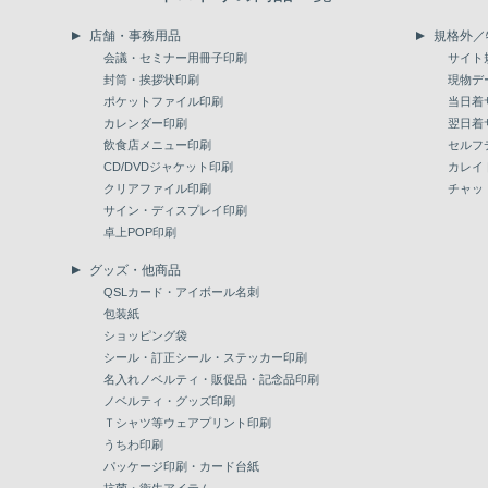
店舗・事務用品
規格外／
会議・セミナー用冊子印刷
サイト
封筒・挨拶状印刷
現物デ
ポケットファイル印刷
当日着
カレンダー印刷
翌日着
飲食店メニュー印刷
セルフ
CD/DVDジャケット印刷
カレイ
クリアファイル印刷
チャッ
サイン・ディスプレイ印刷
卓上POP印刷
グッズ・他商品
QSLカード・アイボール名刺
包装紙
ショッピング袋
シール・訂正シール・ステッカー印刷
名入れノベルティ・販促品・記念品印刷
ノベルティ・グッズ印刷
Ｔシャツ等ウェアプリント印刷
うちわ印刷
パッケージ印刷・カード台紙