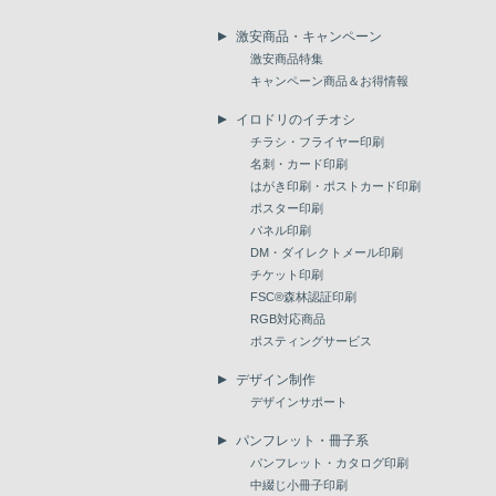
激安商品・キャンペーン
激安商品特集
キャンペーン商品＆お得情報
イロドリのイチオシ
チラシ・フライヤー印刷
名刺・カード印刷
はがき印刷・ポストカード印刷
ポスター印刷
パネル印刷
DM・ダイレクトメール印刷
チケット印刷
FSC®森林認証印刷
RGB対応商品
ポスティングサービス
デザイン制作
デザインサポート
パンフレット・冊子系
パンフレット・カタログ印刷
中綴じ小冊子印刷