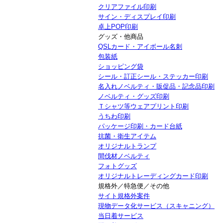
クリアファイル印刷
サイン・ディスプレイ印刷
卓上POP印刷
グッズ・他商品
QSLカード・アイボール名刺
包装紙
ショッピング袋
シール・訂正シール・ステッカー印刷
名入れノベルティ・販促品・記念品印刷
ノベルティ・グッズ印刷
Ｔシャツ等ウェアプリント印刷
うちわ印刷
パッケージ印刷・カード台紙
抗菌・衛生アイテム
オリジナルトランプ
間伐材ノベルティ
フォトグッズ
オリジナルトレーディングカード印刷
規格外／特急便／その他
サイト規格外案件
現物データ化サービス（スキャニング）
当日着サービス