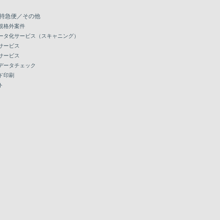
特急便／その他
規格外案件
ータ化サービス（スキャニング）
サービス
サービス
データチェック
ド印刷
ト