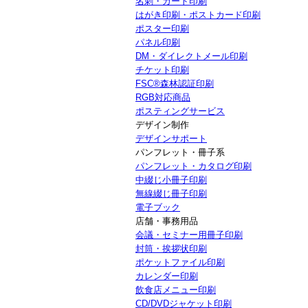
名刺・カード印刷
はがき印刷・ポストカード印刷
ポスター印刷
パネル印刷
DM・ダイレクトメール印刷
チケット印刷
FSC®森林認証印刷
RGB対応商品
ポスティングサービス
デザイン制作
デザインサポート
パンフレット・冊子系
パンフレット・カタログ印刷
中綴じ小冊子印刷
無線綴じ冊子印刷
電子ブック
店舗・事務用品
会議・セミナー用冊子印刷
封筒・挨拶状印刷
ポケットファイル印刷
カレンダー印刷
飲食店メニュー印刷
CD/DVDジャケット印刷