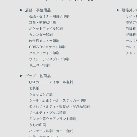
店舗・事務用品
規格外／
会議・セミナー用冊子印刷
サイト
封筒・挨拶状印刷
現物デ
ポケットファイル印刷
当日着
カレンダー印刷
翌日着
飲食店メニュー印刷
セルフ
CD/DVDジャケット印刷
カレイ
クリアファイル印刷
チャッ
サイン・ディスプレイ印刷
卓上POP印刷
グッズ・他商品
QSLカード・アイボール名刺
包装紙
ショッピング袋
シール・訂正シール・ステッカー印刷
名入れノベルティ・販促品・記念品印刷
ノベルティ・グッズ印刷
Ｔシャツ等ウェアプリント印刷
うちわ印刷
パッケージ印刷・カード台紙