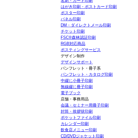
名刺・カード印刷
はがき印刷・ポストカード印刷
ポスター印刷
パネル印刷
DM・ダイレクトメール印刷
チケット印刷
FSC®森林認証印刷
RGB対応商品
ポスティングサービス
デザイン制作
デザインサポート
パンフレット・冊子系
パンフレット・カタログ印刷
中綴じ小冊子印刷
無線綴じ冊子印刷
電子ブック
店舗・事務用品
会議・セミナー用冊子印刷
封筒・挨拶状印刷
ポケットファイル印刷
カレンダー印刷
飲食店メニュー印刷
CD/DVDジャケット印刷