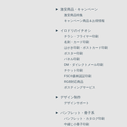
激安商品・キャンペーン
激安商品特集
キャンペーン商品＆お得情報
イロドリのイチオシ
チラシ・フライヤー印刷
名刺・カード印刷
はがき印刷・ポストカード印刷
ポスター印刷
パネル印刷
DM・ダイレクトメール印刷
チケット印刷
FSC®森林認証印刷
RGB対応商品
ポスティングサービス
デザイン制作
デザインサポート
パンフレット・冊子系
パンフレット・カタログ印刷
中綴じ小冊子印刷