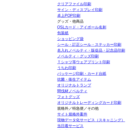
クリアファイル印刷
サイン・ディスプレイ印刷
卓上POP印刷
グッズ・他商品
QSLカード・アイボール名刺
包装紙
ショッピング袋
シール・訂正シール・ステッカー印刷
名入れノベルティ・販促品・記念品印刷
ノベルティ・グッズ印刷
Ｔシャツ等ウェアプリント印刷
うちわ印刷
パッケージ印刷・カード台紙
抗菌・衛生アイテム
オリジナルトランプ
間伐材ノベルティ
フォトグッズ
オリジナルトレーディングカード印刷
規格外／特急便／その他
サイト規格外案件
現物データ化サービス（スキャニング）
当日着サービス