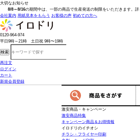
大切なお知らせ
8/8～8/16
の期間中は、一部の商品で生産発送の制限をいただきます。詳しく
会社案内
用紙見本をもらう
お客様の声
初めての方へ
0120-964-974
平日9時～21時 土日祝 9時〜19時
検索
再注文
ログイン
カート
新規会員登録
激安商品・キャンペーン
激安商品特集
キャンペーン商品＆お得情報
イロドリのイチオシ
チラシ・フライヤー印刷