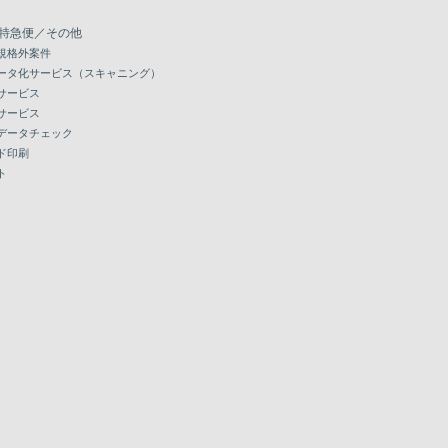
特急便／その他
規格外案件
ータ化サービス（スキャニング）
サービス
サービス
データチェック
ド印刷
ト