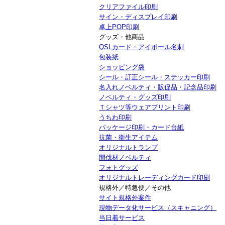
クリアファイル印刷
サイン・ディスプレイ印刷
卓上POP印刷
グッズ・他商品
QSLカード・アイボール名刺
包装紙
ショッピング袋
シール・訂正シール・ステッカー印刷
名入れノベルティ・販促品・記念品印刷
ノベルティ・グッズ印刷
Ｔシャツ等ウェアプリント印刷
うちわ印刷
パッケージ印刷・カード台紙
抗菌・衛生アイテム
オリジナルトランプ
間伐材ノベルティ
フォトグッズ
オリジナルトレーディングカード印刷
規格外／特急便／その他
サイト規格外案件
現物データ化サービス（スキャニング）
当日着サービス