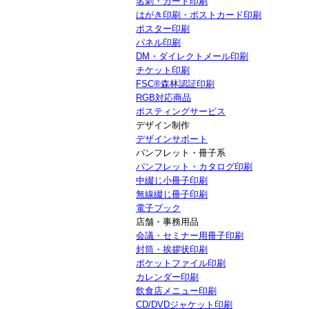
名刺・カード印刷
はがき印刷・ポストカード印刷
ポスター印刷
パネル印刷
DM・ダイレクトメール印刷
チケット印刷
FSC®森林認証印刷
RGB対応商品
ポスティングサービス
デザイン制作
デザインサポート
パンフレット・冊子系
パンフレット・カタログ印刷
中綴じ小冊子印刷
無線綴じ冊子印刷
電子ブック
店舗・事務用品
会議・セミナー用冊子印刷
封筒・挨拶状印刷
ポケットファイル印刷
カレンダー印刷
飲食店メニュー印刷
CD/DVDジャケット印刷