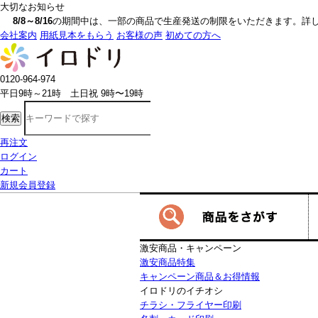
大切なお知らせ
8/8～8/16
の期間中は、一部の商品で生産発送の制限をいただきます。詳しく
会社案内
用紙見本をもらう
お客様の声
初めての方へ
0120-964-974
平日9時～21時 土日祝 9時〜19時
検索
再注文
ログイン
カート
新規会員登録
激安商品・キャンペーン
激安商品特集
キャンペーン商品＆お得情報
イロドリのイチオシ
チラシ・フライヤー印刷