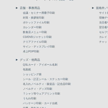
店舗・事務用品
規格外／
会議・セミナー用冊子印刷
サイト
封筒・挨拶状印刷
現物デ
ポケットファイル印刷
当日着
カレンダー印刷
翌日着
飲食店メニュー印刷
セルフ
CD/DVDジャケット印刷
カレイ
クリアファイル印刷
チャッ
サイン・ディスプレイ印刷
卓上POP印刷
グッズ・他商品
QSLカード・アイボール名刺
包装紙
ショッピング袋
シール・訂正シール・ステッカー印刷
名入れノベルティ・販促品・記念品印刷
ノベルティ・グッズ印刷
Ｔシャツ等ウェアプリント印刷
うちわ印刷
パッケージ印刷・カード台紙