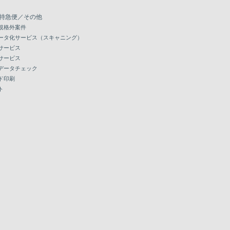
特急便／その他
規格外案件
ータ化サービス（スキャニング）
サービス
サービス
データチェック
ド印刷
ト