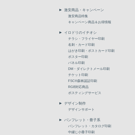
激安商品・キャンペーン
激安商品特集
キャンペーン商品＆お得情報
イロドリのイチオシ
チラシ・フライヤー印刷
名刺・カード印刷
はがき印刷・ポストカード印刷
ポスター印刷
パネル印刷
DM・ダイレクトメール印刷
チケット印刷
FSC®森林認証印刷
RGB対応商品
ポスティングサービス
デザイン制作
デザインサポート
パンフレット・冊子系
パンフレット・カタログ印刷
中綴じ小冊子印刷