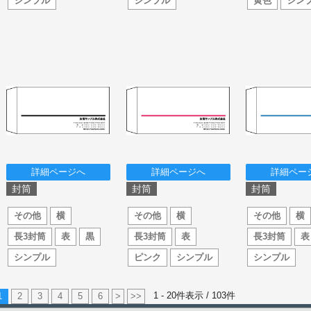
シンプル
シンプル
黄色
シン
詳細ページへ
詳細ページへ
詳細ペー
封筒
封筒
封筒
その他
横
その他
横
その他
横
長3封筒
表
黒
長3封筒
表
長3封筒
表
シンプル
ピンク
シンプル
シンプル
1 - 20件表示 /
103
件
1
2
3
4
5
6
>
>>