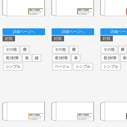
詳細ページへ
詳細ページへ
詳細ペー
封筒
封筒
封筒
その他
横
その他
横
その他
横
長3封筒
表
緑
長3封筒
表
長3封筒
表
シンプル
ベージュ
シンプル
シンプル