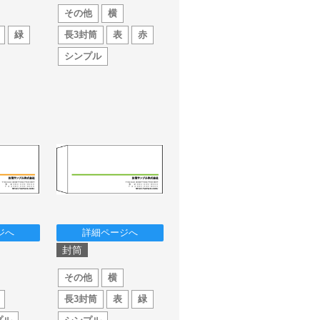
その他
横
緑
長3封筒
表
赤
シンプル
ジへ
詳細ページへ
封筒
その他
横
長3封筒
表
緑