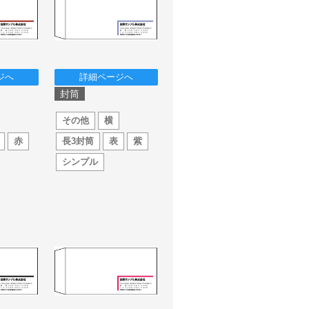
ジへ
詳細ページへ
封筒
その他
横
赤
長3封筒
表
紫
シンプル