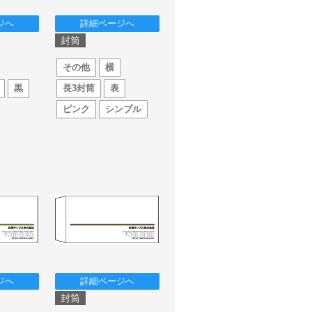
ジへ
詳細ページへ
封筒
その他
横
黒
長3封筒
表
ピンク
シンプル
ジへ
詳細ページへ
封筒