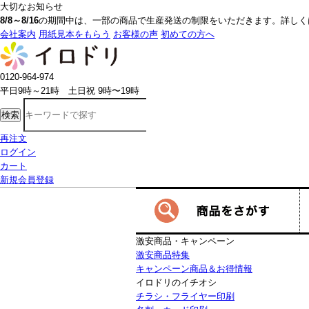
大切なお知らせ
8/8～8/16
の期間中は、一部の商品で生産発送の制限をいただきます。詳しく
会社案内
用紙見本をもらう
お客様の声
初めての方へ
0120-964-974
平日9時～21時 土日祝 9時〜19時
検索
再注文
ログイン
カート
新規会員登録
激安商品・キャンペーン
激安商品特集
キャンペーン商品＆お得情報
イロドリのイチオシ
チラシ・フライヤー印刷