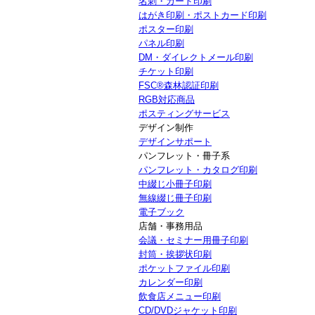
名刺・カード印刷
はがき印刷・ポストカード印刷
ポスター印刷
パネル印刷
DM・ダイレクトメール印刷
チケット印刷
FSC®森林認証印刷
RGB対応商品
ポスティングサービス
デザイン制作
デザインサポート
パンフレット・冊子系
パンフレット・カタログ印刷
中綴じ小冊子印刷
無線綴じ冊子印刷
電子ブック
店舗・事務用品
会議・セミナー用冊子印刷
封筒・挨拶状印刷
ポケットファイル印刷
カレンダー印刷
飲食店メニュー印刷
CD/DVDジャケット印刷