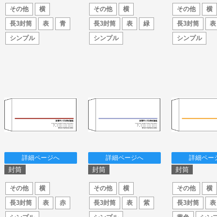
その他
横
その他
横
その他
横
長3封筒
表
青
長3封筒
表
緑
長3封筒
表
シンプル
シンプル
シンプル
詳細ページへ
詳細ページへ
詳細ペー
封筒
封筒
封筒
その他
横
その他
横
その他
横
長3封筒
表
赤
長3封筒
表
紫
長3封筒
表