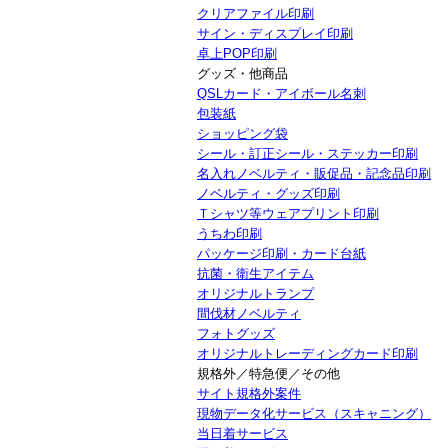
クリアファイル印刷
サイン・ディスプレイ印刷
卓上POP印刷
グッズ・他商品
QSLカード・アイボール名刺
包装紙
ショッピング袋
シール・訂正シール・ステッカー印刷
名入れノベルティ・販促品・記念品印刷
ノベルティ・グッズ印刷
Ｔシャツ等ウェアプリント印刷
うちわ印刷
パッケージ印刷・カード台紙
抗菌・衛生アイテム
オリジナルトランプ
間伐材ノベルティ
フォトグッズ
オリジナルトレーディングカード印刷
規格外／特急便／その他
サイト規格外案件
現物データ化サービス（スキャニング）
当日着サービス