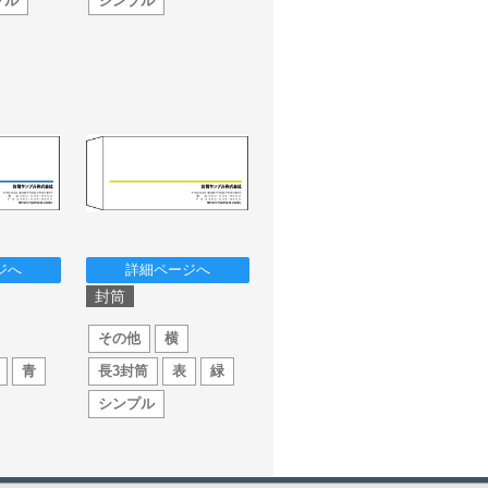
プル
シンプル
ジへ
詳細ページへ
封筒
その他
横
青
長3封筒
表
緑
シンプル