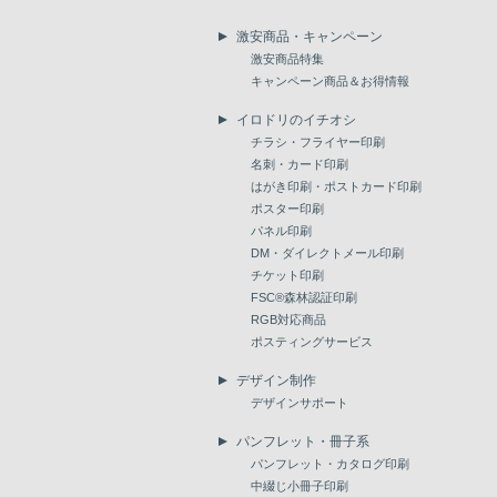
激安商品・キャンペーン
激安商品特集
キャンペーン商品＆お得情報
イロドリのイチオシ
チラシ・フライヤー印刷
名刺・カード印刷
はがき印刷・ポストカード印刷
ポスター印刷
パネル印刷
DM・ダイレクトメール印刷
チケット印刷
FSC®森林認証印刷
RGB対応商品
ポスティングサービス
デザイン制作
デザインサポート
パンフレット・冊子系
パンフレット・カタログ印刷
中綴じ小冊子印刷