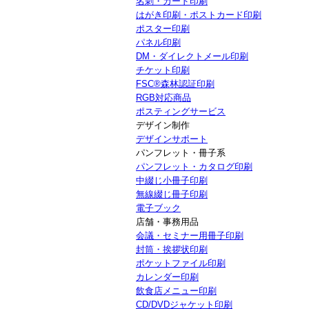
名刺・カード印刷
はがき印刷・ポストカード印刷
ポスター印刷
パネル印刷
DM・ダイレクトメール印刷
チケット印刷
FSC®森林認証印刷
RGB対応商品
ポスティングサービス
デザイン制作
デザインサポート
パンフレット・冊子系
パンフレット・カタログ印刷
中綴じ小冊子印刷
無線綴じ冊子印刷
電子ブック
店舗・事務用品
会議・セミナー用冊子印刷
封筒・挨拶状印刷
ポケットファイル印刷
カレンダー印刷
飲食店メニュー印刷
CD/DVDジャケット印刷