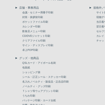
店舗・事務用品
規格外／
会議・セミナー用冊子印刷
サイト
封筒・挨拶状印刷
現物デ
ポケットファイル印刷
当日着
カレンダー印刷
翌日着
飲食店メニュー印刷
セルフ
CD/DVDジャケット印刷
カレイ
クリアファイル印刷
チャッ
サイン・ディスプレイ印刷
卓上POP印刷
グッズ・他商品
QSLカード・アイボール名刺
包装紙
ショッピング袋
シール・訂正シール・ステッカー印刷
名入れノベルティ・販促品・記念品印刷
ノベルティ・グッズ印刷
Ｔシャツ等ウェアプリント印刷
うちわ印刷
パッケージ印刷・カード台紙