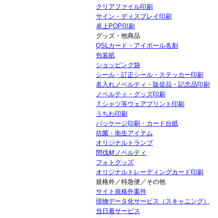
クリアファイル印刷
サイン・ディスプレイ印刷
卓上POP印刷
グッズ・他商品
QSLカード・アイボール名刺
包装紙
ショッピング袋
シール・訂正シール・ステッカー印刷
名入れノベルティ・販促品・記念品印刷
ノベルティ・グッズ印刷
Ｔシャツ等ウェアプリント印刷
うちわ印刷
パッケージ印刷・カード台紙
抗菌・衛生アイテム
オリジナルトランプ
間伐材ノベルティ
フォトグッズ
オリジナルトレーディングカード印刷
規格外／特急便／その他
サイト規格外案件
現物データ化サービス（スキャニング）
当日着サービス