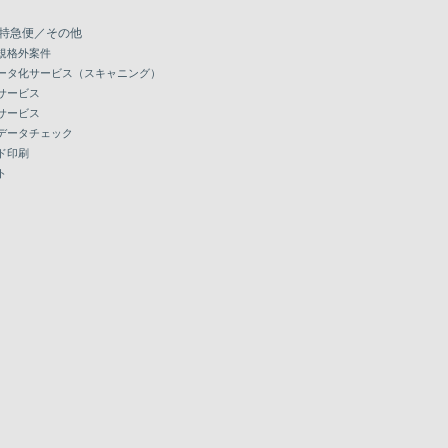
特急便／その他
規格外案件
ータ化サービス（スキャニング）
サービス
サービス
データチェック
ド印刷
ト