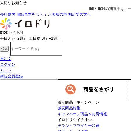
大切なお知らせ
8/8～8/16
の期間中は、一部の商品で生産発送の制限をいただきます
会社案内
用紙見本をもらう
お客様の声
初めての方へ
0120-964-974
平日9時～21時 土日祝 9時〜19時
検索
再注文
ログイン
カート
新規会員登録
激安商品・キャンペーン
激安商品特集
キャンペーン商品＆お得情報
イロドリのイチオシ
チラシ・フライヤー印刷