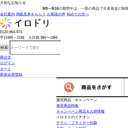
大切なお知らせ
8/8～8/16
の期間中は、一部の商品で生産発送の制限をいただきます。詳し
会社案内
用紙見本をもらう
お客様の声
初めての方へ
0120-964-974
平日9時～21時 土日祝 9時〜19時
検索
再注文
ログイン
カート
新規会員登録
激安商品・キャンペーン
激安商品特集
キャンペーン商品＆お得情報
イロドリのイチオシ
チラシ・フライヤー印刷