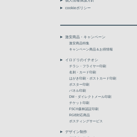
個人情報保護方針
cookieポリシー
激安商品・キャンペーン
激安商品特集
キャンペーン商品＆お得情報
イロドリのイチオシ
チラシ・フライヤー印刷
名刺・カード印刷
はがき印刷・ポストカード印刷
ポスター印刷
パネル印刷
DM・ダイレクトメール印刷
チケット印刷
FSC®森林認証印刷
RGB対応商品
ポスティングサービス
デザイン制作