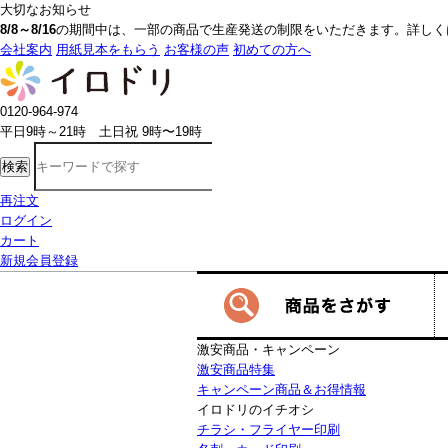
大切なお知らせ
8/8～8/16
の期間中は、一部の商品で生産発送の制限をいただきます。詳しく
会社案内
用紙見本をもらう
お客様の声
初めての方へ
0120-964-974
平日9時～21時 土日祝 9時〜19時
検索
再注文
ログイン
カート
新規会員登録
激安商品・キャンペーン
激安商品特集
キャンペーン商品＆お得情報
イロドリのイチオシ
チラシ・フライヤー印刷