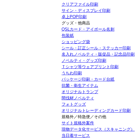
クリアファイル印刷
サイン・ディスプレイ印刷
卓上POP印刷
グッズ・他商品
QSLカード・アイボール名刺
包装紙
ショッピング袋
シール・訂正シール・ステッカー印刷
名入れノベルティ・販促品・記念品印刷
ノベルティ・グッズ印刷
Ｔシャツ等ウェアプリント印刷
うちわ印刷
パッケージ印刷・カード台紙
抗菌・衛生アイテム
オリジナルトランプ
間伐材ノベルティ
フォトグッズ
オリジナルトレーディングカード印刷
規格外／特急便／その他
サイト規格外案件
現物データ化サービス（スキャニング）
当日着サービス