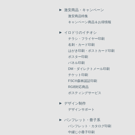
激安商品・キャンペーン
激安商品特集
キャンペーン商品＆お得情報
イロドリのイチオシ
チラシ・フライヤー印刷
名刺・カード印刷
はがき印刷・ポストカード印刷
ポスター印刷
パネル印刷
DM・ダイレクトメール印刷
チケット印刷
FSC®森林認証印刷
RGB対応商品
ポスティングサービス
デザイン制作
デザインサポート
パンフレット・冊子系
パンフレット・カタログ印刷
中綴じ小冊子印刷