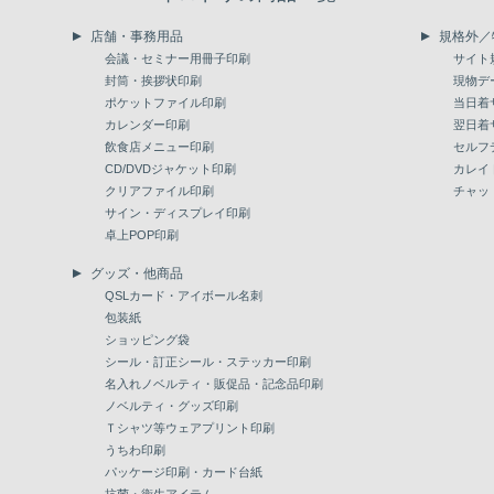
店舗・事務用品
規格外／
会議・セミナー用冊子印刷
サイト
封筒・挨拶状印刷
現物デ
ポケットファイル印刷
当日着
カレンダー印刷
翌日着
飲食店メニュー印刷
セルフ
CD/DVDジャケット印刷
カレイ
クリアファイル印刷
チャッ
サイン・ディスプレイ印刷
卓上POP印刷
グッズ・他商品
QSLカード・アイボール名刺
包装紙
ショッピング袋
シール・訂正シール・ステッカー印刷
名入れノベルティ・販促品・記念品印刷
ノベルティ・グッズ印刷
Ｔシャツ等ウェアプリント印刷
うちわ印刷
パッケージ印刷・カード台紙