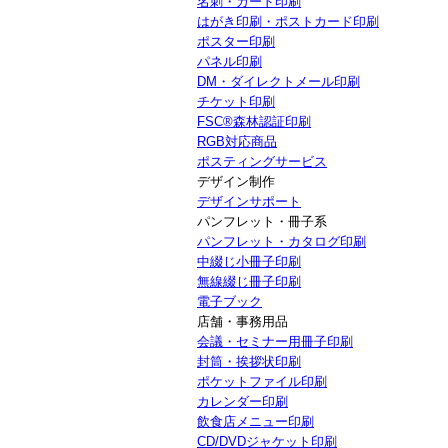
名刺・カード印刷
はがき印刷・ポストカード印刷
ポスター印刷
パネル印刷
DM・ダイレクトメール印刷
チケット印刷
FSC®森林認証印刷
RGB対応商品
ポスティングサービス
デザイン制作
デザインサポート
パンフレット・冊子系
パンフレット・カタログ印刷
中綴じ小冊子印刷
無線綴じ冊子印刷
電子ブック
店舗・事務用品
会議・セミナー用冊子印刷
封筒・挨拶状印刷
ポケットファイル印刷
カレンダー印刷
飲食店メニュー印刷
CD/DVDジャケット印刷