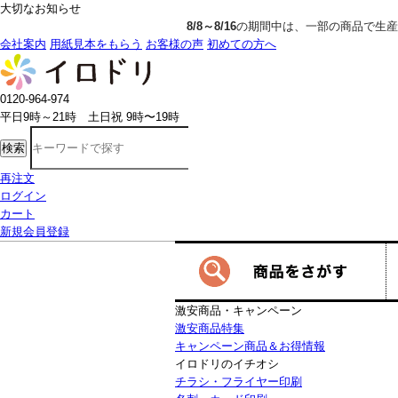
大切なお知らせ
8/8～8/16
の期間中は、一部の商品で生産発送の制限をいただきます。詳
会社案内
用紙見本をもらう
お客様の声
初めての方へ
0120-964-974
平日9時～21時 土日祝 9時〜19時
検索
再注文
ログイン
カート
新規会員登録
激安商品・キャンペーン
激安商品特集
キャンペーン商品＆お得情報
イロドリのイチオシ
チラシ・フライヤー印刷