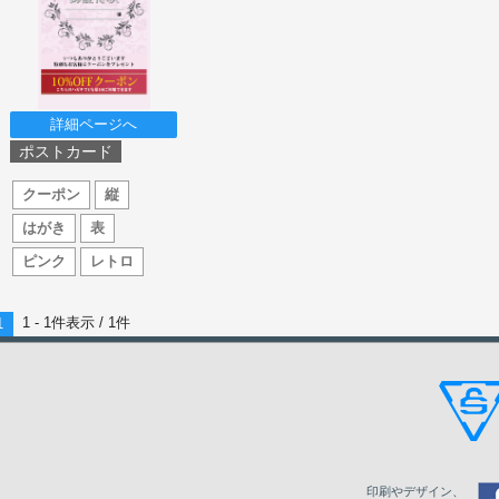
詳細ページへ
ポストカード
クーポン
縦
はがき
表
ピンク
レトロ
1 - 1件表示 /
1
件
1
印刷やデザイン、