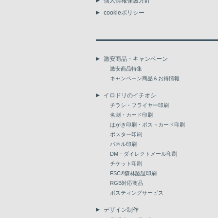
個人情報保護方針
cookieポリシー
激安商品・キャンペーン
激安商品特集
キャンペーン商品＆お得情報
イロドリのイチオシ
チラシ・フライヤー印刷
名刺・カード印刷
はがき印刷・ポストカード印刷
ポスター印刷
パネル印刷
DM・ダイレクトメール印刷
チケット印刷
FSC®森林認証印刷
RGB対応商品
ポスティングサービス
デザイン制作