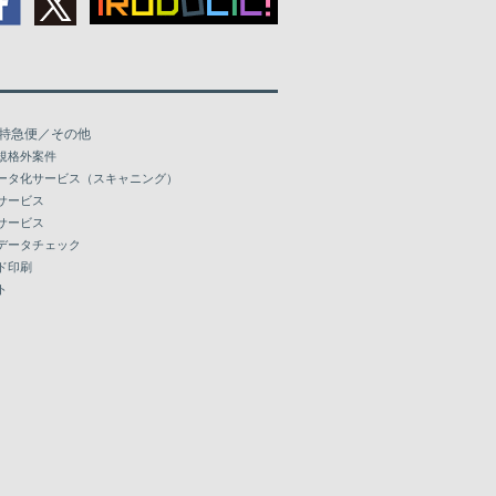
特急便／その他
規格外案件
ータ化サービス（スキャニング）
サービス
サービス
データチェック
ド印刷
ト