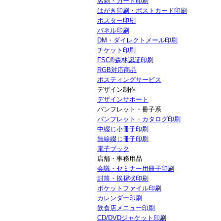
名刺・カード印刷
はがき印刷・ポストカード印刷
ポスター印刷
パネル印刷
DM・ダイレクトメール印刷
チケット印刷
FSC®森林認証印刷
RGB対応商品
ポスティングサービス
デザイン制作
デザインサポート
パンフレット・冊子系
パンフレット・カタログ印刷
中綴じ小冊子印刷
無線綴じ冊子印刷
電子ブック
店舗・事務用品
会議・セミナー用冊子印刷
封筒・挨拶状印刷
ポケットファイル印刷
カレンダー印刷
飲食店メニュー印刷
CD/DVDジャケット印刷