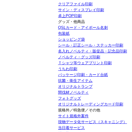
クリアファイル印刷
サイン・ディスプレイ印刷
卓上POP印刷
グッズ・他商品
QSLカード・アイボール名刺
包装紙
ショッピング袋
シール・訂正シール・ステッカー印刷
名入れノベルティ・販促品・記念品印刷
ノベルティ・グッズ印刷
Ｔシャツ等ウェアプリント印刷
うちわ印刷
パッケージ印刷・カード台紙
抗菌・衛生アイテム
オリジナルトランプ
間伐材ノベルティ
フォトグッズ
オリジナルトレーディングカード印刷
規格外／特急便／その他
サイト規格外案件
現物データ化サービス（スキャニング）
当日着サービス