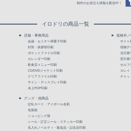
制作のお役立ち情報を配信中！
イロドリの商品一覧
店舗・事務用品
規格外／
会議・セミナー用冊子印刷
サイト
封筒・挨拶状印刷
現物デ
ポケットファイル印刷
当日着
カレンダー印刷
翌日着
飲食店メニュー印刷
セルフ
CD/DVDジャケット印刷
カレイ
クリアファイル印刷
チャッ
サイン・ディスプレイ印刷
卓上POP印刷
グッズ・他商品
QSLカード・アイボール名刺
包装紙
ショッピング袋
シール・訂正シール・ステッカー印刷
名入れノベルティ・販促品・記念品印刷