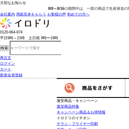
大切なお知らせ
8/8～8/16
の期間中は、一部の商品で生産発送の制限をいただきます。詳し
会社案内
用紙見本をもらう
お客様の声
初めての方へ
0120-964-974
平日9時～21時 土日祝 9時〜19時
検索
再注文
ログイン
カート
新規会員登録
激安商品・キャンペーン
激安商品特集
キャンペーン商品＆お得情報
イロドリのイチオシ
チラシ・フライヤー印刷