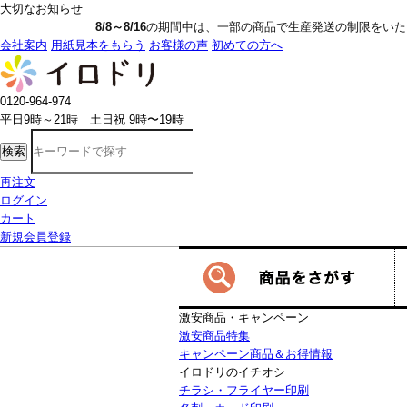
大切なお知らせ
8/8～8/16
の期間中は、一部の商品で生産発送の制限をいただきます。詳し
会社案内
用紙見本をもらう
お客様の声
初めての方へ
0120-964-974
平日9時～21時 土日祝 9時〜19時
検索
再注文
ログイン
カート
新規会員登録
激安商品・キャンペーン
激安商品特集
キャンペーン商品＆お得情報
イロドリのイチオシ
チラシ・フライヤー印刷