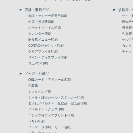
店舗・事務用品
規格外／
会議・セミナー用冊子印刷
サイト
封筒・挨拶状印刷
現物デ
ポケットファイル印刷
当日着
カレンダー印刷
翌日着
飲食店メニュー印刷
セルフ
CD/DVDジャケット印刷
カレイ
クリアファイル印刷
チャッ
サイン・ディスプレイ印刷
卓上POP印刷
グッズ・他商品
QSLカード・アイボール名刺
包装紙
ショッピング袋
シール・訂正シール・ステッカー印刷
名入れノベルティ・販促品・記念品印刷
ノベルティ・グッズ印刷
Ｔシャツ等ウェアプリント印刷
うちわ印刷
パッケージ印刷・カード台紙