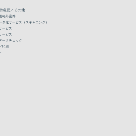
特急便／その他
規格外案件
ータ化サービス（スキャニング）
サービス
サービス
データチェック
ド印刷
ト