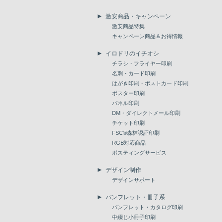
激安商品・キャンペーン
激安商品特集
キャンペーン商品＆お得情報
イロドリのイチオシ
チラシ・フライヤー印刷
名刺・カード印刷
はがき印刷・ポストカード印刷
ポスター印刷
パネル印刷
DM・ダイレクトメール印刷
チケット印刷
FSC®森林認証印刷
RGB対応商品
ポスティングサービス
デザイン制作
デザインサポート
パンフレット・冊子系
パンフレット・カタログ印刷
中綴じ小冊子印刷