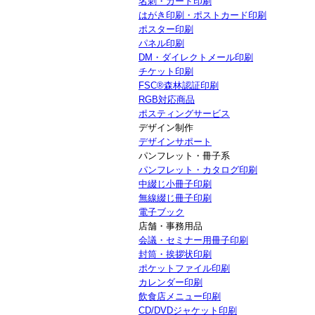
名刺・カード印刷
はがき印刷・ポストカード印刷
ポスター印刷
パネル印刷
DM・ダイレクトメール印刷
チケット印刷
FSC®森林認証印刷
RGB対応商品
ポスティングサービス
デザイン制作
デザインサポート
パンフレット・冊子系
パンフレット・カタログ印刷
中綴じ小冊子印刷
無線綴じ冊子印刷
電子ブック
店舗・事務用品
会議・セミナー用冊子印刷
封筒・挨拶状印刷
ポケットファイル印刷
カレンダー印刷
飲食店メニュー印刷
CD/DVDジャケット印刷