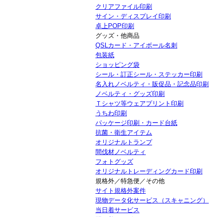
クリアファイル印刷
サイン・ディスプレイ印刷
卓上POP印刷
グッズ・他商品
QSLカード・アイボール名刺
包装紙
ショッピング袋
シール・訂正シール・ステッカー印刷
名入れノベルティ・販促品・記念品印刷
ノベルティ・グッズ印刷
Ｔシャツ等ウェアプリント印刷
うちわ印刷
パッケージ印刷・カード台紙
抗菌・衛生アイテム
オリジナルトランプ
間伐材ノベルティ
フォトグッズ
オリジナルトレーディングカード印刷
規格外／特急便／その他
サイト規格外案件
現物データ化サービス（スキャニング）
当日着サービス