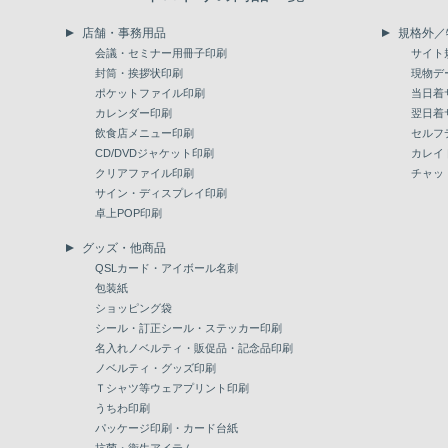
店舗・事務用品
規格外／
会議・セミナー用冊子印刷
サイト
封筒・挨拶状印刷
現物デ
ポケットファイル印刷
当日着
カレンダー印刷
翌日着
飲食店メニュー印刷
セルフ
CD/DVDジャケット印刷
カレイ
クリアファイル印刷
チャッ
サイン・ディスプレイ印刷
卓上POP印刷
グッズ・他商品
QSLカード・アイボール名刺
包装紙
ショッピング袋
シール・訂正シール・ステッカー印刷
名入れノベルティ・販促品・記念品印刷
ノベルティ・グッズ印刷
Ｔシャツ等ウェアプリント印刷
うちわ印刷
パッケージ印刷・カード台紙