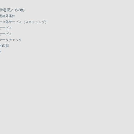
特急便／その他
規格外案件
ータ化サービス（スキャニング）
サービス
サービス
データチェック
ド印刷
ト