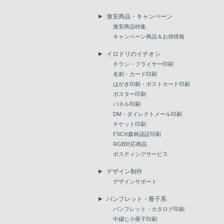
激安商品・キャンペーン
激安商品特集
キャンペーン商品＆お得情報
イロドリのイチオシ
チラシ・フライヤー印刷
名刺・カード印刷
はがき印刷・ポストカード印刷
ポスター印刷
パネル印刷
DM・ダイレクトメール印刷
チケット印刷
FSC®森林認証印刷
RGB対応商品
ポスティングサービス
デザイン制作
デザインサポート
パンフレット・冊子系
パンフレット・カタログ印刷
中綴じ小冊子印刷