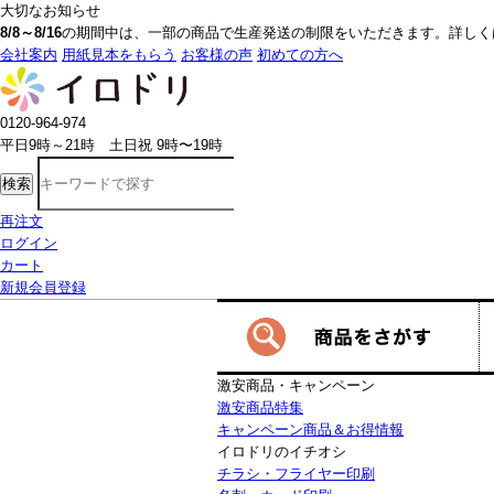
大切なお知らせ
8/8～8/16
の期間中は、一部の商品で生産発送の制限をいただきます。詳しく
会社案内
用紙見本をもらう
お客様の声
初めての方へ
0120-964-974
平日9時～21時 土日祝 9時〜19時
検索
再注文
ログイン
カート
新規会員登録
激安商品・キャンペーン
激安商品特集
キャンペーン商品＆お得情報
イロドリのイチオシ
チラシ・フライヤー印刷