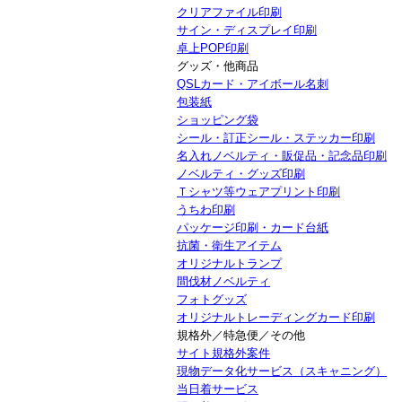
クリアファイル印刷
サイン・ディスプレイ印刷
卓上POP印刷
グッズ・他商品
QSLカード・アイボール名刺
包装紙
ショッピング袋
シール・訂正シール・ステッカー印刷
名入れノベルティ・販促品・記念品印刷
ノベルティ・グッズ印刷
Ｔシャツ等ウェアプリント印刷
うちわ印刷
パッケージ印刷・カード台紙
抗菌・衛生アイテム
オリジナルトランプ
間伐材ノベルティ
フォトグッズ
オリジナルトレーディングカード印刷
規格外／特急便／その他
サイト規格外案件
現物データ化サービス（スキャニング）
当日着サービス