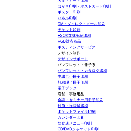
名刺・カード印刷
はがき印刷・ポストカード印刷
ポスター印刷
パネル印刷
DM・ダイレクトメール印刷
チケット印刷
FSC®森林認証印刷
RGB対応商品
ポスティングサービス
デザイン制作
デザインサポート
パンフレット・冊子系
パンフレット・カタログ印刷
中綴じ小冊子印刷
無線綴じ冊子印刷
電子ブック
店舗・事務用品
会議・セミナー用冊子印刷
封筒・挨拶状印刷
ポケットファイル印刷
カレンダー印刷
飲食店メニュー印刷
CD/DVDジャケット印刷