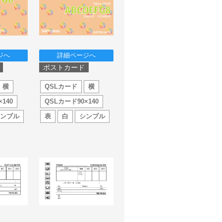
ジへ
詳細ページへ
ポストカード
横
QSLカード
横
140
QSLカード90×140
シンプル
表
白
シンプル