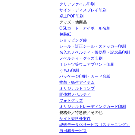
クリアファイル印刷
サイン・ディスプレイ印刷
卓上POP印刷
グッズ・他商品
QSLカード・アイボール名刺
包装紙
ショッピング袋
シール・訂正シール・ステッカー印刷
名入れノベルティ・販促品・記念品印刷
ノベルティ・グッズ印刷
Ｔシャツ等ウェアプリント印刷
うちわ印刷
パッケージ印刷・カード台紙
抗菌・衛生アイテム
オリジナルトランプ
間伐材ノベルティ
フォトグッズ
オリジナルトレーディングカード印刷
規格外／特急便／その他
サイト規格外案件
現物データ化サービス（スキャニング）
当日着サービス