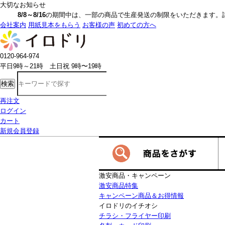
大切なお知らせ
8/8～8/16
の期間中は、一部の商品で生産発送の制限をいただきます。詳しく
会社案内
用紙見本をもらう
お客様の声
初めての方へ
0120-964-974
平日9時～21時 土日祝 9時〜19時
検索
再注文
ログイン
カート
新規会員登録
激安商品・キャンペーン
激安商品特集
キャンペーン商品＆お得情報
イロドリのイチオシ
チラシ・フライヤー印刷