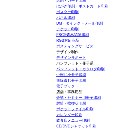
名刺・カード印刷
はがき印刷・ポストカード印刷
ポスター印刷
パネル印刷
DM・ダイレクトメール印刷
チケット印刷
FSC®森林認証印刷
RGB対応商品
ポスティングサービス
デザイン制作
デザインサポート
パンフレット・冊子系
パンフレット・カタログ印刷
中綴じ小冊子印刷
無線綴じ冊子印刷
電子ブック
店舗・事務用品
会議・セミナー用冊子印刷
封筒・挨拶状印刷
ポケットファイル印刷
カレンダー印刷
飲食店メニュー印刷
CD/DVDジャケット印刷