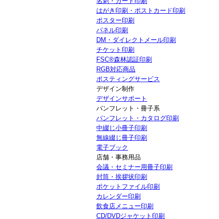
名刺・カード印刷
はがき印刷・ポストカード印刷
ポスター印刷
パネル印刷
DM・ダイレクトメール印刷
チケット印刷
FSC®森林認証印刷
RGB対応商品
ポスティングサービス
デザイン制作
デザインサポート
パンフレット・冊子系
パンフレット・カタログ印刷
中綴じ小冊子印刷
無線綴じ冊子印刷
電子ブック
店舗・事務用品
会議・セミナー用冊子印刷
封筒・挨拶状印刷
ポケットファイル印刷
カレンダー印刷
飲食店メニュー印刷
CD/DVDジャケット印刷