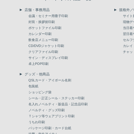
店舗・事務用品
規格外／
会議・セミナー用冊子印刷
サイト
封筒・挨拶状印刷
現物デ
ポケットファイル印刷
当日着
カレンダー印刷
翌日着
飲食店メニュー印刷
セルフ
CD/DVDジャケット印刷
カレイ
クリアファイル印刷
チャッ
サイン・ディスプレイ印刷
卓上POP印刷
グッズ・他商品
QSLカード・アイボール名刺
包装紙
ショッピング袋
シール・訂正シール・ステッカー印刷
名入れノベルティ・販促品・記念品印刷
ノベルティ・グッズ印刷
Ｔシャツ等ウェアプリント印刷
うちわ印刷
パッケージ印刷・カード台紙