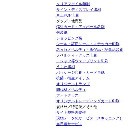
クリアファイル印刷
サイン・ディスプレイ印刷
卓上POP印刷
グッズ・他商品
QSLカード・アイボール名刺
包装紙
ショッピング袋
シール・訂正シール・ステッカー印刷
名入れノベルティ・販促品・記念品印刷
ノベルティ・グッズ印刷
Ｔシャツ等ウェアプリント印刷
うちわ印刷
パッケージ印刷・カード台紙
抗菌・衛生アイテム
オリジナルトランプ
間伐材ノベルティ
フォトグッズ
オリジナルトレーディングカード印刷
規格外／特急便／その他
サイト規格外案件
現物データ化サービス（スキャニング）
当日着サービス