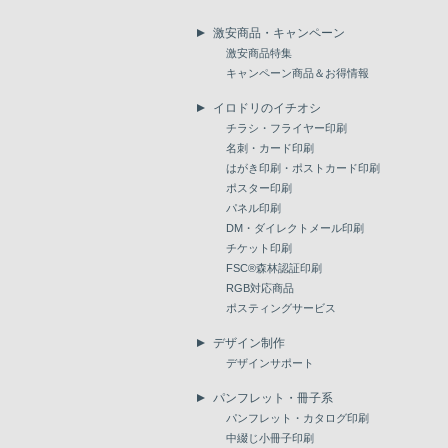
激安商品・キャンペーン
激安商品特集
キャンペーン商品＆お得情報
イロドリのイチオシ
チラシ・フライヤー印刷
名刺・カード印刷
はがき印刷・ポストカード印刷
ポスター印刷
パネル印刷
DM・ダイレクトメール印刷
チケット印刷
FSC®森林認証印刷
RGB対応商品
ポスティングサービス
デザイン制作
デザインサポート
パンフレット・冊子系
パンフレット・カタログ印刷
中綴じ小冊子印刷