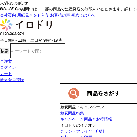
大切なお知らせ
8/8～8/16
の期間中は、一部の商品で生産発送の制限をいただきます。詳しく
会社案内
用紙見本をもらう
お客様の声
初めての方へ
0120-964-974
平日9時～21時 土日祝 9時〜19時
検索
再注文
ログイン
カート
新規会員登録
激安商品・キャンペーン
激安商品特集
キャンペーン商品＆お得情報
イロドリのイチオシ
チラシ・フライヤー印刷