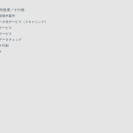
特急便／その他
規格外案件
ータ化サービス（スキャニング）
サービス
サービス
データチェック
ド印刷
ト