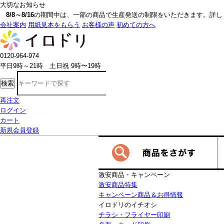
大切なお知らせ
8/8～8/16
の期間中は、一部の商品で生産発送の制限をいただきます。詳しく
会社案内
用紙見本をもらう
お客様の声
初めての方へ
0120-964-974
平日9時～21時 土日祝 9時〜19時
検索
再注文
ログイン
カート
新規会員登録
激安商品・キャンペーン
激安商品特集
キャンペーン商品＆お得情報
イロドリのイチオシ
チラシ・フライヤー印刷