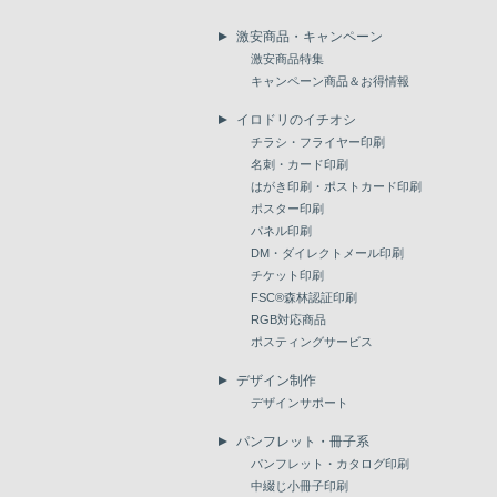
激安商品・キャンペーン
激安商品特集
キャンペーン商品＆お得情報
イロドリのイチオシ
チラシ・フライヤー印刷
名刺・カード印刷
はがき印刷・ポストカード印刷
ポスター印刷
パネル印刷
DM・ダイレクトメール印刷
チケット印刷
FSC®森林認証印刷
RGB対応商品
ポスティングサービス
デザイン制作
デザインサポート
パンフレット・冊子系
パンフレット・カタログ印刷
中綴じ小冊子印刷