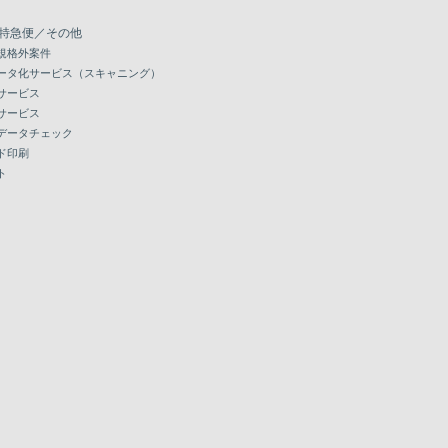
特急便／その他
規格外案件
ータ化サービス（スキャニング）
サービス
サービス
データチェック
ド印刷
ト