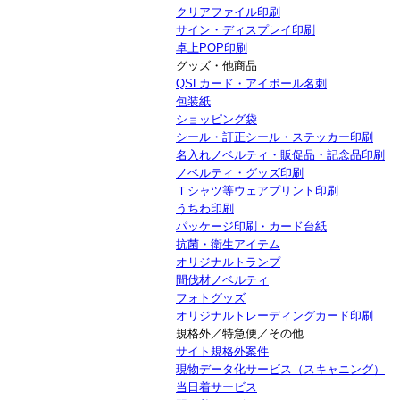
クリアファイル印刷
サイン・ディスプレイ印刷
卓上POP印刷
グッズ・他商品
QSLカード・アイボール名刺
包装紙
ショッピング袋
シール・訂正シール・ステッカー印刷
名入れノベルティ・販促品・記念品印刷
ノベルティ・グッズ印刷
Ｔシャツ等ウェアプリント印刷
うちわ印刷
パッケージ印刷・カード台紙
抗菌・衛生アイテム
オリジナルトランプ
間伐材ノベルティ
フォトグッズ
オリジナルトレーディングカード印刷
規格外／特急便／その他
サイト規格外案件
現物データ化サービス（スキャニング）
当日着サービス