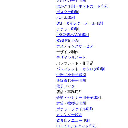
名刺・カード印刷
はがき印刷・ポストカード印刷
ポスター印刷
パネル印刷
DM・ダイレクトメール印刷
チケット印刷
FSC®森林認証印刷
RGB対応商品
ポスティングサービス
デザイン制作
デザインサポート
パンフレット・冊子系
パンフレット・カタログ印刷
中綴じ小冊子印刷
無線綴じ冊子印刷
電子ブック
店舗・事務用品
会議・セミナー用冊子印刷
封筒・挨拶状印刷
ポケットファイル印刷
カレンダー印刷
飲食店メニュー印刷
CD/DVDジャケット印刷