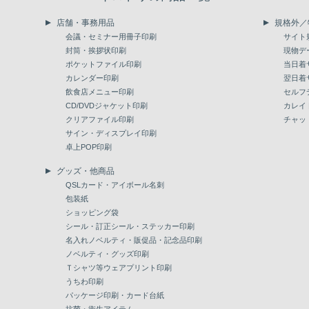
店舗・事務用品
規格外／
会議・セミナー用冊子印刷
サイト
封筒・挨拶状印刷
現物デ
ポケットファイル印刷
当日着
カレンダー印刷
翌日着
飲食店メニュー印刷
セルフ
CD/DVDジャケット印刷
カレイ
クリアファイル印刷
チャッ
サイン・ディスプレイ印刷
卓上POP印刷
グッズ・他商品
QSLカード・アイボール名刺
包装紙
ショッピング袋
シール・訂正シール・ステッカー印刷
名入れノベルティ・販促品・記念品印刷
ノベルティ・グッズ印刷
Ｔシャツ等ウェアプリント印刷
うちわ印刷
パッケージ印刷・カード台紙