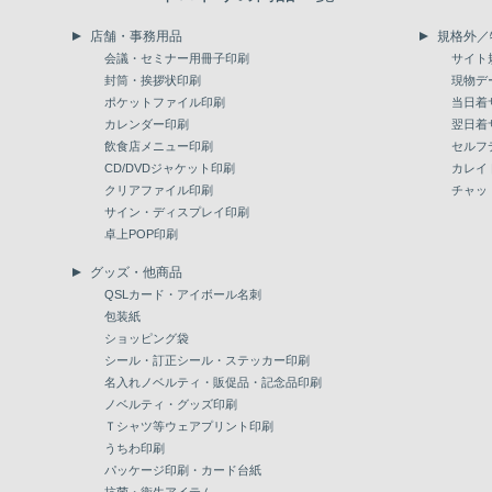
店舗・事務用品
規格外／
会議・セミナー用冊子印刷
サイト
封筒・挨拶状印刷
現物デ
ポケットファイル印刷
当日着
カレンダー印刷
翌日着
飲食店メニュー印刷
セルフ
CD/DVDジャケット印刷
カレイ
クリアファイル印刷
チャッ
サイン・ディスプレイ印刷
卓上POP印刷
グッズ・他商品
QSLカード・アイボール名刺
包装紙
ショッピング袋
シール・訂正シール・ステッカー印刷
名入れノベルティ・販促品・記念品印刷
ノベルティ・グッズ印刷
Ｔシャツ等ウェアプリント印刷
うちわ印刷
パッケージ印刷・カード台紙