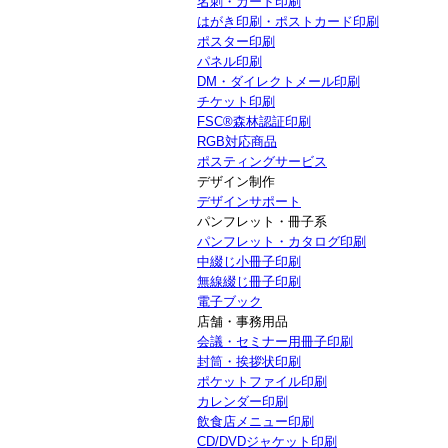
名刺・カード印刷
はがき印刷・ポストカード印刷
ポスター印刷
パネル印刷
DM・ダイレクトメール印刷
チケット印刷
FSC®森林認証印刷
RGB対応商品
ポスティングサービス
デザイン制作
デザインサポート
パンフレット・冊子系
パンフレット・カタログ印刷
中綴じ小冊子印刷
無線綴じ冊子印刷
電子ブック
店舗・事務用品
会議・セミナー用冊子印刷
封筒・挨拶状印刷
ポケットファイル印刷
カレンダー印刷
飲食店メニュー印刷
CD/DVDジャケット印刷