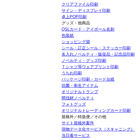
クリアファイル印刷
サイン・ディスプレイ印刷
卓上POP印刷
グッズ・他商品
QSLカード・アイボール名刺
包装紙
ショッピング袋
シール・訂正シール・ステッカー印刷
名入れノベルティ・販促品・記念品印刷
ノベルティ・グッズ印刷
Ｔシャツ等ウェアプリント印刷
うちわ印刷
パッケージ印刷・カード台紙
抗菌・衛生アイテム
オリジナルトランプ
間伐材ノベルティ
フォトグッズ
オリジナルトレーディングカード印刷
規格外／特急便／その他
サイト規格外案件
現物データ化サービス（スキャニング）
当日着サービス