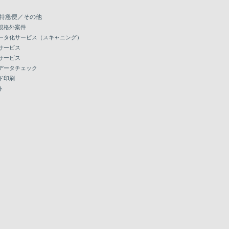
特急便／その他
規格外案件
ータ化サービス（スキャニング）
サービス
サービス
データチェック
ド印刷
ト