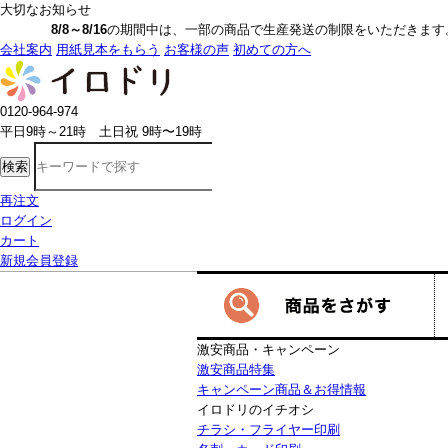
大切なお知らせ
8/8～8/16
の期間中は、一部の商品で生産発送の制限をいただきます。詳しく
会社案内
用紙見本をもらう
お客様の声
初めての方へ
0120-964-974
平日9時～21時 土日祝 9時〜19時
検索
再注文
ログイン
カート
新規会員登録
激安商品・キャンペーン
激安商品特集
キャンペーン商品＆お得情報
イロドリのイチオシ
チラシ・フライヤー印刷