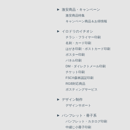
激安商品・キャンペーン
激安商品特集
キャンペーン商品＆お得情報
イロドリのイチオシ
チラシ・フライヤー印刷
名刺・カード印刷
はがき印刷・ポストカード印刷
ポスター印刷
パネル印刷
DM・ダイレクトメール印刷
チケット印刷
FSC®森林認証印刷
RGB対応商品
ポスティングサービス
デザイン制作
デザインサポート
パンフレット・冊子系
パンフレット・カタログ印刷
中綴じ小冊子印刷