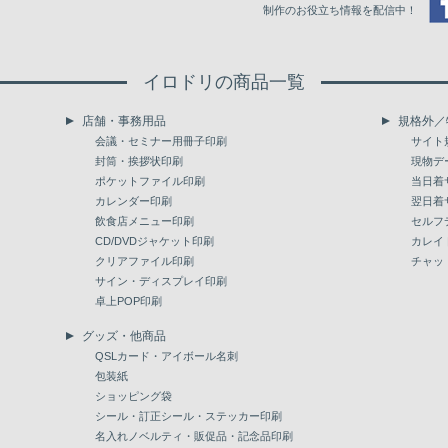
制作のお役立ち情報を配信中！
イロドリの商品一覧
店舗・事務用品
規格外／
会議・セミナー用冊子印刷
サイト
封筒・挨拶状印刷
現物デ
ポケットファイル印刷
当日着
カレンダー印刷
翌日着
飲食店メニュー印刷
セルフ
CD/DVDジャケット印刷
カレイ
クリアファイル印刷
チャッ
サイン・ディスプレイ印刷
卓上POP印刷
グッズ・他商品
QSLカード・アイボール名刺
包装紙
ショッピング袋
シール・訂正シール・ステッカー印刷
名入れノベルティ・販促品・記念品印刷