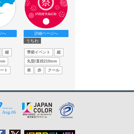
ジへ
詳細ページへ
うちわ
縦
季節イベント
縦
mm
丸型/直径210mm
アート
表
赤
クール