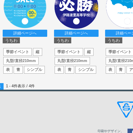
詳細ページへ
詳細ページへ
詳細ペー
うちわ
うちわ
うちわ
季節イベント
縦
季節イベント
縦
季節イベント
丸型/直径210mm
丸型/直径210mm
丸型/直径210
表
青
シンプル
表
青
シンプル
表
青
1 - 4件表示 /
4
件
1
印刷やデザイン、