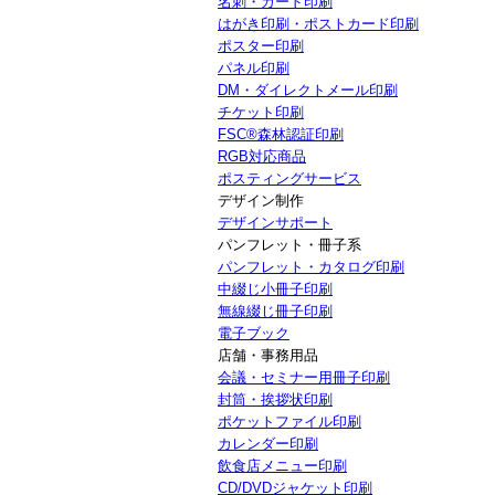
名刺・カード印刷
はがき印刷・ポストカード印刷
ポスター印刷
パネル印刷
DM・ダイレクトメール印刷
チケット印刷
FSC®森林認証印刷
RGB対応商品
ポスティングサービス
デザイン制作
デザインサポート
パンフレット・冊子系
パンフレット・カタログ印刷
中綴じ小冊子印刷
無線綴じ冊子印刷
電子ブック
店舗・事務用品
会議・セミナー用冊子印刷
封筒・挨拶状印刷
ポケットファイル印刷
カレンダー印刷
飲食店メニュー印刷
CD/DVDジャケット印刷