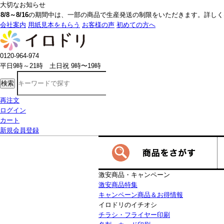
大切なお知らせ
8/8～8/16
の期間中は、一部の商品で生産発送の制限をいただきます。詳しく
会社案内
用紙見本をもらう
お客様の声
初めての方へ
0120-964-974
平日9時～21時 土日祝 9時〜19時
検索
再注文
ログイン
カート
新規会員登録
激安商品・キャンペーン
激安商品特集
キャンペーン商品＆お得情報
イロドリのイチオシ
チラシ・フライヤー印刷