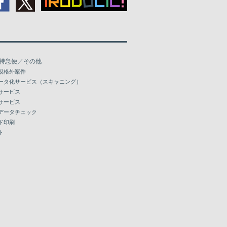
特急便／その他
規格外案件
ータ化サービス（スキャニング）
サービス
サービス
データチェック
ド印刷
ト