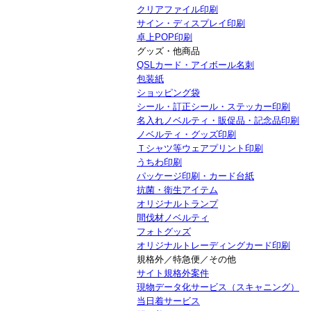
クリアファイル印刷
サイン・ディスプレイ印刷
卓上POP印刷
グッズ・他商品
QSLカード・アイボール名刺
包装紙
ショッピング袋
シール・訂正シール・ステッカー印刷
名入れノベルティ・販促品・記念品印刷
ノベルティ・グッズ印刷
Ｔシャツ等ウェアプリント印刷
うちわ印刷
パッケージ印刷・カード台紙
抗菌・衛生アイテム
オリジナルトランプ
間伐材ノベルティ
フォトグッズ
オリジナルトレーディングカード印刷
規格外／特急便／その他
サイト規格外案件
現物データ化サービス（スキャニング）
当日着サービス