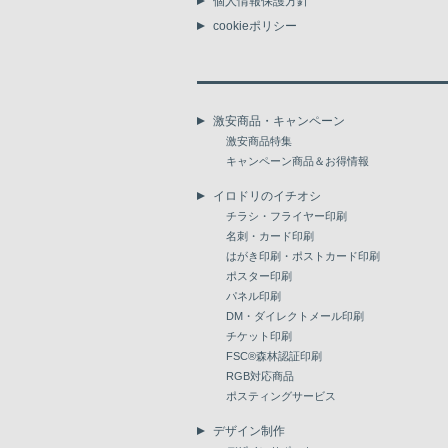
個人情報保護方針
cookieポリシー
激安商品・キャンペーン
激安商品特集
キャンペーン商品＆お得情報
イロドリのイチオシ
チラシ・フライヤー印刷
名刺・カード印刷
はがき印刷・ポストカード印刷
ポスター印刷
パネル印刷
DM・ダイレクトメール印刷
チケット印刷
FSC®森林認証印刷
RGB対応商品
ポスティングサービス
デザイン制作