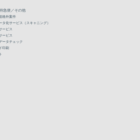
特急便／その他
規格外案件
ータ化サービス（スキャニング）
サービス
サービス
データチェック
ド印刷
ト