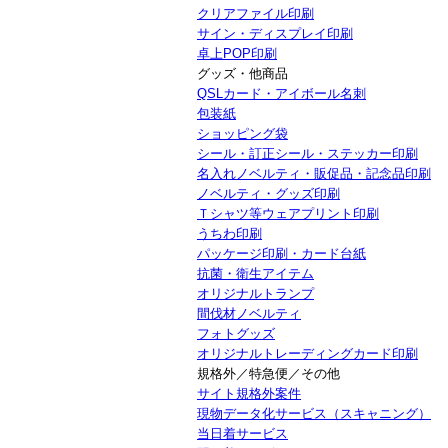
クリアファイル印刷
サイン・ディスプレイ印刷
卓上POP印刷
グッズ・他商品
QSLカード・アイボール名刺
包装紙
ショッピング袋
シール・訂正シール・ステッカー印刷
名入れノベルティ・販促品・記念品印刷
ノベルティ・グッズ印刷
Ｔシャツ等ウェアプリント印刷
うちわ印刷
パッケージ印刷・カード台紙
抗菌・衛生アイテム
オリジナルトランプ
間伐材ノベルティ
フォトグッズ
オリジナルトレーディングカード印刷
規格外／特急便／その他
サイト規格外案件
現物データ化サービス（スキャニング）
当日着サービス