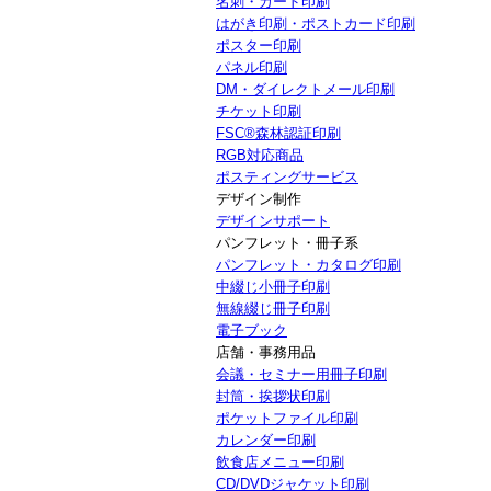
名刺・カード印刷
はがき印刷・ポストカード印刷
ポスター印刷
パネル印刷
DM・ダイレクトメール印刷
チケット印刷
FSC®森林認証印刷
RGB対応商品
ポスティングサービス
デザイン制作
デザインサポート
パンフレット・冊子系
パンフレット・カタログ印刷
中綴じ小冊子印刷
無線綴じ冊子印刷
電子ブック
店舗・事務用品
会議・セミナー用冊子印刷
封筒・挨拶状印刷
ポケットファイル印刷
カレンダー印刷
飲食店メニュー印刷
CD/DVDジャケット印刷