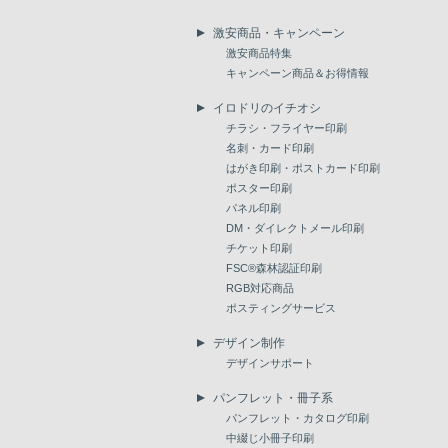
激安商品・キャンペーン
激安商品特集
キャンペーン商品＆お得情報
イロドリのイチオシ
チラシ・フライヤー印刷
名刺・カード印刷
はがき印刷・ポストカード印刷
ポスター印刷
パネル印刷
DM・ダイレクトメール印刷
チケット印刷
FSC®森林認証印刷
RGB対応商品
ポスティングサービス
デザイン制作
デザインサポート
パンフレット・冊子系
パンフレット・カタログ印刷
中綴じ小冊子印刷