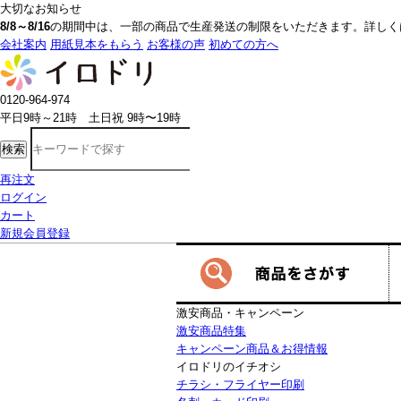
大切なお知らせ
8/8～8/16
の期間中は、一部の商品で生産発送の制限をいただきます。詳しく
会社案内
用紙見本をもらう
お客様の声
初めての方へ
0120-964-974
平日9時～21時 土日祝 9時〜19時
検索
再注文
ログイン
カート
新規会員登録
激安商品・キャンペーン
激安商品特集
キャンペーン商品＆お得情報
イロドリのイチオシ
チラシ・フライヤー印刷