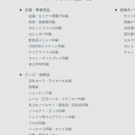
店舗・事務用品
規格外／
会議・セミナー用冊子印刷
サイト
封筒・挨拶状印刷
現物デ
ポケットファイル印刷
当日着
カレンダー印刷
翌日着
飲食店メニュー印刷
セルフ
CD/DVDジャケット印刷
カレイ
クリアファイル印刷
チャッ
サイン・ディスプレイ印刷
卓上POP印刷
グッズ・他商品
QSLカード・アイボール名刺
包装紙
ショッピング袋
シール・訂正シール・ステッカー印刷
名入れノベルティ・販促品・記念品印刷
ノベルティ・グッズ印刷
Ｔシャツ等ウェアプリント印刷
うちわ印刷
パッケージ印刷・カード台紙