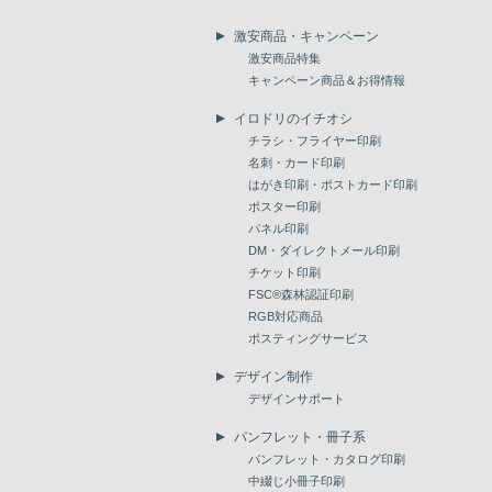
激安商品・キャンペーン
激安商品特集
キャンペーン商品＆お得情報
イロドリのイチオシ
チラシ・フライヤー印刷
名刺・カード印刷
はがき印刷・ポストカード印刷
ポスター印刷
パネル印刷
DM・ダイレクトメール印刷
チケット印刷
FSC®森林認証印刷
RGB対応商品
ポスティングサービス
デザイン制作
デザインサポート
パンフレット・冊子系
パンフレット・カタログ印刷
中綴じ小冊子印刷