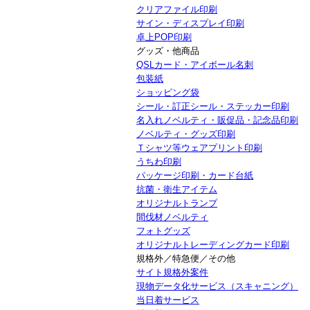
クリアファイル印刷
サイン・ディスプレイ印刷
卓上POP印刷
グッズ・他商品
QSLカード・アイボール名刺
包装紙
ショッピング袋
シール・訂正シール・ステッカー印刷
名入れノベルティ・販促品・記念品印刷
ノベルティ・グッズ印刷
Ｔシャツ等ウェアプリント印刷
うちわ印刷
パッケージ印刷・カード台紙
抗菌・衛生アイテム
オリジナルトランプ
間伐材ノベルティ
フォトグッズ
オリジナルトレーディングカード印刷
規格外／特急便／その他
サイト規格外案件
現物データ化サービス（スキャニング）
当日着サービス