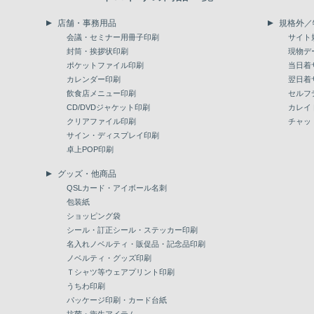
店舗・事務用品
規格外／
会議・セミナー用冊子印刷
サイト
封筒・挨拶状印刷
現物デ
ポケットファイル印刷
当日着
カレンダー印刷
翌日着
飲食店メニュー印刷
セルフ
CD/DVDジャケット印刷
カレイ
クリアファイル印刷
チャッ
サイン・ディスプレイ印刷
卓上POP印刷
グッズ・他商品
QSLカード・アイボール名刺
包装紙
ショッピング袋
シール・訂正シール・ステッカー印刷
名入れノベルティ・販促品・記念品印刷
ノベルティ・グッズ印刷
Ｔシャツ等ウェアプリント印刷
うちわ印刷
パッケージ印刷・カード台紙