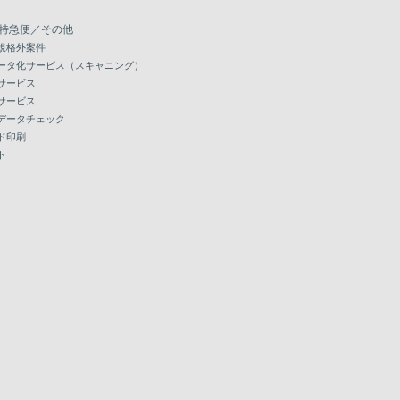
特急便／その他
規格外案件
ータ化サービス（スキャニング）
サービス
サービス
データチェック
ド印刷
ト