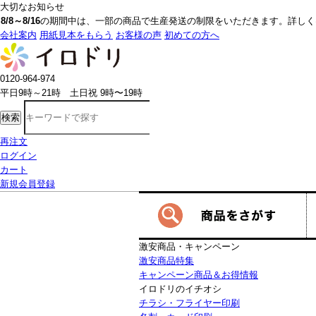
大切なお知らせ
8/8～8/16
の期間中は、一部の商品で生産発送の制限をいただきます。詳しく
会社案内
用紙見本をもらう
お客様の声
初めての方へ
0120-964-974
平日9時～21時 土日祝 9時〜19時
検索
再注文
ログイン
カート
新規会員登録
激安商品・キャンペーン
激安商品特集
キャンペーン商品＆お得情報
イロドリのイチオシ
チラシ・フライヤー印刷