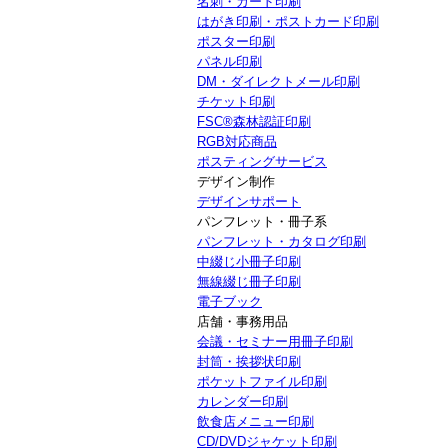
名刺・カード印刷
はがき印刷・ポストカード印刷
ポスター印刷
パネル印刷
DM・ダイレクトメール印刷
チケット印刷
FSC®森林認証印刷
RGB対応商品
ポスティングサービス
デザイン制作
デザインサポート
パンフレット・冊子系
パンフレット・カタログ印刷
中綴じ小冊子印刷
無線綴じ冊子印刷
電子ブック
店舗・事務用品
会議・セミナー用冊子印刷
封筒・挨拶状印刷
ポケットファイル印刷
カレンダー印刷
飲食店メニュー印刷
CD/DVDジャケット印刷