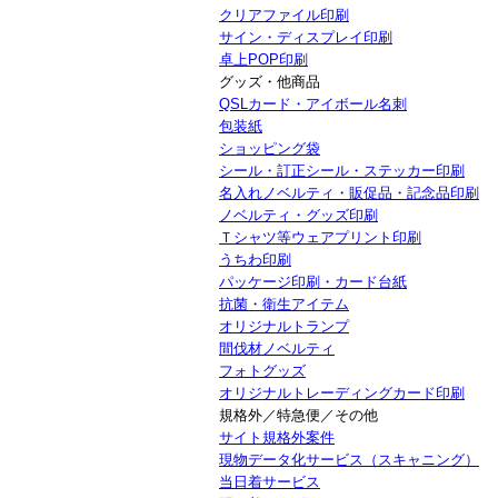
クリアファイル印刷
サイン・ディスプレイ印刷
卓上POP印刷
グッズ・他商品
QSLカード・アイボール名刺
包装紙
ショッピング袋
シール・訂正シール・ステッカー印刷
名入れノベルティ・販促品・記念品印刷
ノベルティ・グッズ印刷
Ｔシャツ等ウェアプリント印刷
うちわ印刷
パッケージ印刷・カード台紙
抗菌・衛生アイテム
オリジナルトランプ
間伐材ノベルティ
フォトグッズ
オリジナルトレーディングカード印刷
規格外／特急便／その他
サイト規格外案件
現物データ化サービス（スキャニング）
当日着サービス