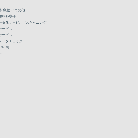
特急便／その他
規格外案件
ータ化サービス（スキャニング）
サービス
サービス
データチェック
ド印刷
ト