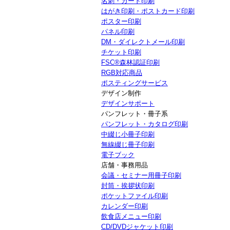
名刺・カード印刷
はがき印刷・ポストカード印刷
ポスター印刷
パネル印刷
DM・ダイレクトメール印刷
チケット印刷
FSC®森林認証印刷
RGB対応商品
ポスティングサービス
デザイン制作
デザインサポート
パンフレット・冊子系
パンフレット・カタログ印刷
中綴じ小冊子印刷
無線綴じ冊子印刷
電子ブック
店舗・事務用品
会議・セミナー用冊子印刷
封筒・挨拶状印刷
ポケットファイル印刷
カレンダー印刷
飲食店メニュー印刷
CD/DVDジャケット印刷