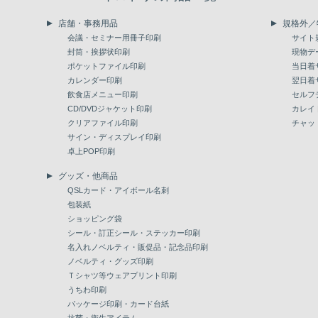
店舗・事務用品
規格外／
会議・セミナー用冊子印刷
サイト
封筒・挨拶状印刷
現物デ
ポケットファイル印刷
当日着
カレンダー印刷
翌日着
飲食店メニュー印刷
セルフ
CD/DVDジャケット印刷
カレイ
クリアファイル印刷
チャッ
サイン・ディスプレイ印刷
卓上POP印刷
グッズ・他商品
QSLカード・アイボール名刺
包装紙
ショッピング袋
シール・訂正シール・ステッカー印刷
名入れノベルティ・販促品・記念品印刷
ノベルティ・グッズ印刷
Ｔシャツ等ウェアプリント印刷
うちわ印刷
パッケージ印刷・カード台紙