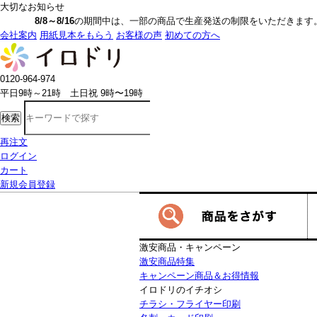
大切なお知らせ
8/8～8/16
の期間中は、一部の商品で生産発送の制限をいただきます。詳しく
会社案内
用紙見本をもらう
お客様の声
初めての方へ
0120-964-974
平日9時～21時 土日祝 9時〜19時
検索
再注文
ログイン
カート
新規会員登録
激安商品・キャンペーン
激安商品特集
キャンペーン商品＆お得情報
イロドリのイチオシ
チラシ・フライヤー印刷