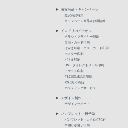
激安商品・キャンペーン
激安商品特集
キャンペーン商品＆お得情報
イロドリのイチオシ
チラシ・フライヤー印刷
名刺・カード印刷
はがき印刷・ポストカード印刷
ポスター印刷
パネル印刷
DM・ダイレクトメール印刷
チケット印刷
FSC®森林認証印刷
RGB対応商品
ポスティングサービス
デザイン制作
デザインサポート
パンフレット・冊子系
パンフレット・カタログ印刷
中綴じ小冊子印刷