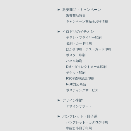
激安商品・キャンペーン
激安商品特集
キャンペーン商品＆お得情報
イロドリのイチオシ
チラシ・フライヤー印刷
名刺・カード印刷
はがき印刷・ポストカード印刷
ポスター印刷
パネル印刷
DM・ダイレクトメール印刷
チケット印刷
FSC®森林認証印刷
RGB対応商品
ポスティングサービス
デザイン制作
デザインサポート
パンフレット・冊子系
パンフレット・カタログ印刷
中綴じ小冊子印刷