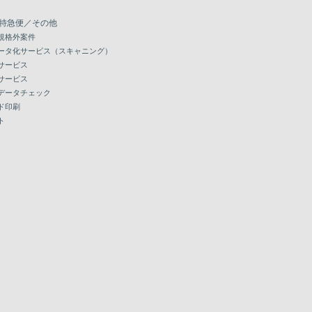
特急便／その他
規格外案件
ータ化サービス（スキャニング）
サービス
サービス
データチェック
ド印刷
ト