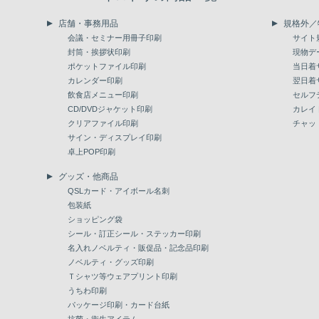
店舗・事務用品
規格外／
会議・セミナー用冊子印刷
サイト
封筒・挨拶状印刷
現物デ
ポケットファイル印刷
当日着
カレンダー印刷
翌日着
飲食店メニュー印刷
セルフ
CD/DVDジャケット印刷
カレイ
クリアファイル印刷
チャッ
サイン・ディスプレイ印刷
卓上POP印刷
グッズ・他商品
QSLカード・アイボール名刺
包装紙
ショッピング袋
シール・訂正シール・ステッカー印刷
名入れノベルティ・販促品・記念品印刷
ノベルティ・グッズ印刷
Ｔシャツ等ウェアプリント印刷
うちわ印刷
パッケージ印刷・カード台紙