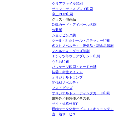
クリアファイル印刷
サイン・ディスプレイ印刷
卓上POP印刷
グッズ・他商品
QSLカード・アイボール名刺
包装紙
ショッピング袋
シール・訂正シール・ステッカー印刷
名入れノベルティ・販促品・記念品印刷
ノベルティ・グッズ印刷
Ｔシャツ等ウェアプリント印刷
うちわ印刷
パッケージ印刷・カード台紙
抗菌・衛生アイテム
オリジナルトランプ
間伐材ノベルティ
フォトグッズ
オリジナルトレーディングカード印刷
規格外／特急便／その他
サイト規格外案件
現物データ化サービス（スキャニング）
当日着サービス