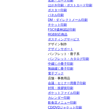
名刺・カード印刷
はがき印刷・ポストカード印刷
ポスター印刷
パネル印刷
DM・ダイレクトメール印刷
チケット印刷
FSC®森林認証印刷
RGB対応商品
ポスティングサービス
デザイン制作
デザインサポート
パンフレット・冊子系
パンフレット・カタログ印刷
中綴じ小冊子印刷
無線綴じ冊子印刷
電子ブック
店舗・事務用品
会議・セミナー用冊子印刷
封筒・挨拶状印刷
ポケットファイル印刷
カレンダー印刷
飲食店メニュー印刷
CD/DVDジャケット印刷