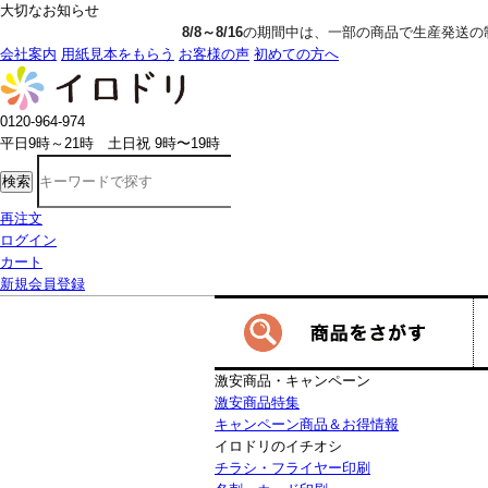
大切なお知らせ
8/8～8/16
の期間中は、一部の商品で生産発送の制限をいただきます。詳し
会社案内
用紙見本をもらう
お客様の声
初めての方へ
0120-964-974
平日9時～21時 土日祝 9時〜19時
検索
再注文
ログイン
カート
新規会員登録
激安商品・キャンペーン
激安商品特集
キャンペーン商品＆お得情報
イロドリのイチオシ
チラシ・フライヤー印刷