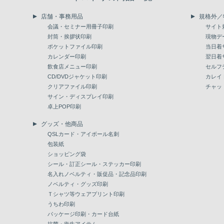
店舗・事務用品
規格外／
会議・セミナー用冊子印刷
サイト
封筒・挨拶状印刷
現物デ
ポケットファイル印刷
当日着
カレンダー印刷
翌日着
飲食店メニュー印刷
セルフ
CD/DVDジャケット印刷
カレイ
クリアファイル印刷
チャッ
サイン・ディスプレイ印刷
卓上POP印刷
グッズ・他商品
QSLカード・アイボール名刺
包装紙
ショッピング袋
シール・訂正シール・ステッカー印刷
名入れノベルティ・販促品・記念品印刷
ノベルティ・グッズ印刷
Ｔシャツ等ウェアプリント印刷
うちわ印刷
パッケージ印刷・カード台紙