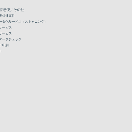
特急便／その他
規格外案件
ータ化サービス（スキャニング）
サービス
サービス
データチェック
ド印刷
ト