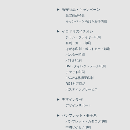
激安商品・キャンペーン
激安商品特集
キャンペーン商品＆お得情報
イロドリのイチオシ
チラシ・フライヤー印刷
名刺・カード印刷
はがき印刷・ポストカード印刷
ポスター印刷
パネル印刷
DM・ダイレクトメール印刷
チケット印刷
FSC®森林認証印刷
RGB対応商品
ポスティングサービス
デザイン制作
デザインサポート
パンフレット・冊子系
パンフレット・カタログ印刷
中綴じ小冊子印刷