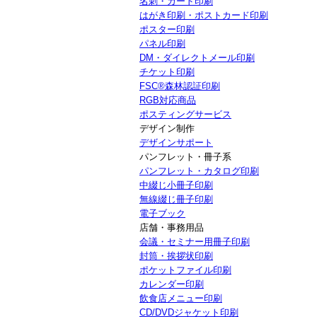
名刺・カード印刷
はがき印刷・ポストカード印刷
ポスター印刷
パネル印刷
DM・ダイレクトメール印刷
チケット印刷
FSC®森林認証印刷
RGB対応商品
ポスティングサービス
デザイン制作
デザインサポート
パンフレット・冊子系
パンフレット・カタログ印刷
中綴じ小冊子印刷
無線綴じ冊子印刷
電子ブック
店舗・事務用品
会議・セミナー用冊子印刷
封筒・挨拶状印刷
ポケットファイル印刷
カレンダー印刷
飲食店メニュー印刷
CD/DVDジャケット印刷