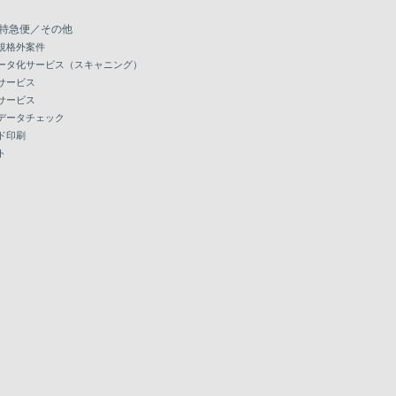
特急便／その他
規格外案件
ータ化サービス（スキャニング）
サービス
サービス
データチェック
ド印刷
ト