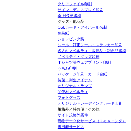
クリアファイル印刷
サイン・ディスプレイ印刷
卓上POP印刷
グッズ・他商品
QSLカード・アイボール名刺
包装紙
ショッピング袋
シール・訂正シール・ステッカー印刷
名入れノベルティ・販促品・記念品印刷
ノベルティ・グッズ印刷
Ｔシャツ等ウェアプリント印刷
うちわ印刷
パッケージ印刷・カード台紙
抗菌・衛生アイテム
オリジナルトランプ
間伐材ノベルティ
フォトグッズ
オリジナルトレーディングカード印刷
規格外／特急便／その他
サイト規格外案件
現物データ化サービス（スキャニング）
当日着サービス