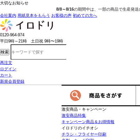
大切なお知らせ
8/8～8/16
の期間中は、一部の商品で生産発送の制限をいただきます。詳
会社案内
用紙見本をもらう
お客様の声
初めての方へ
0120-964-974
平日9時～21時 土日祝 9時〜19時
検索
再注文
ログイン
カート
新規会員登録
激安商品・キャンペーン
激安商品特集
キャンペーン商品＆お得情報
イロドリのイチオシ
チラシ・フライヤー印刷