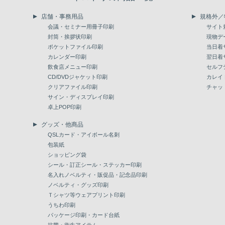
店舗・事務用品
規格外／
会議・セミナー用冊子印刷
サイト
封筒・挨拶状印刷
現物デ
ポケットファイル印刷
当日着
カレンダー印刷
翌日着
飲食店メニュー印刷
セルフ
CD/DVDジャケット印刷
カレイ
クリアファイル印刷
チャッ
サイン・ディスプレイ印刷
卓上POP印刷
グッズ・他商品
QSLカード・アイボール名刺
包装紙
ショッピング袋
シール・訂正シール・ステッカー印刷
名入れノベルティ・販促品・記念品印刷
ノベルティ・グッズ印刷
Ｔシャツ等ウェアプリント印刷
うちわ印刷
パッケージ印刷・カード台紙