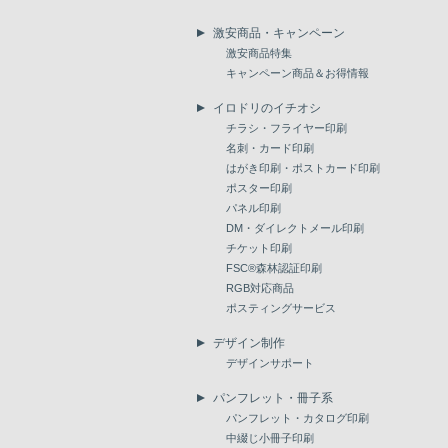
激安商品・キャンペーン
激安商品特集
キャンペーン商品＆お得情報
イロドリのイチオシ
チラシ・フライヤー印刷
名刺・カード印刷
はがき印刷・ポストカード印刷
ポスター印刷
パネル印刷
DM・ダイレクトメール印刷
チケット印刷
FSC®森林認証印刷
RGB対応商品
ポスティングサービス
デザイン制作
デザインサポート
パンフレット・冊子系
パンフレット・カタログ印刷
中綴じ小冊子印刷