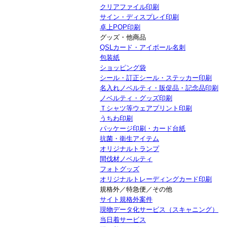
クリアファイル印刷
サイン・ディスプレイ印刷
卓上POP印刷
グッズ・他商品
QSLカード・アイボール名刺
包装紙
ショッピング袋
シール・訂正シール・ステッカー印刷
名入れノベルティ・販促品・記念品印刷
ノベルティ・グッズ印刷
Ｔシャツ等ウェアプリント印刷
うちわ印刷
パッケージ印刷・カード台紙
抗菌・衛生アイテム
オリジナルトランプ
間伐材ノベルティ
フォトグッズ
オリジナルトレーディングカード印刷
規格外／特急便／その他
サイト規格外案件
現物データ化サービス（スキャニング）
当日着サービス