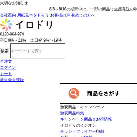
大切なお知らせ
8/8～8/16
の期間中は、一部の商品で生産発送の制限をいただきます。詳し
会社案内
用紙見本をもらう
お客様の声
初めての方へ
0120-964-974
平日9時～21時 土日祝 9時〜19時
検索
再注文
ログイン
カート
新規会員登録
激安商品・キャンペーン
激安商品特集
キャンペーン商品＆お得情報
イロドリのイチオシ
チラシ・フライヤー印刷