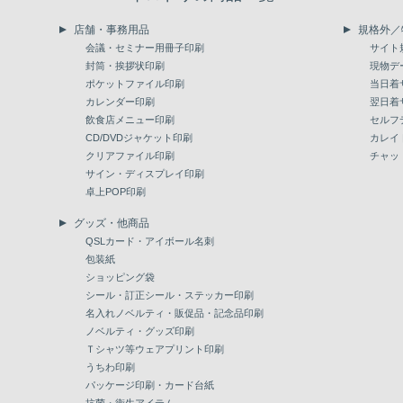
店舗・事務用品
規格外／
会議・セミナー用冊子印刷
サイト
封筒・挨拶状印刷
現物デ
ポケットファイル印刷
当日着
カレンダー印刷
翌日着
飲食店メニュー印刷
セルフ
CD/DVDジャケット印刷
カレイ
クリアファイル印刷
チャッ
サイン・ディスプレイ印刷
卓上POP印刷
グッズ・他商品
QSLカード・アイボール名刺
包装紙
ショッピング袋
シール・訂正シール・ステッカー印刷
名入れノベルティ・販促品・記念品印刷
ノベルティ・グッズ印刷
Ｔシャツ等ウェアプリント印刷
うちわ印刷
パッケージ印刷・カード台紙