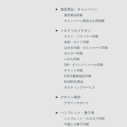
激安商品・キャンペーン
激安商品特集
キャンペーン商品＆お得情報
イロドリのイチオシ
チラシ・フライヤー印刷
名刺・カード印刷
はがき印刷・ポストカード印刷
ポスター印刷
パネル印刷
DM・ダイレクトメール印刷
チケット印刷
FSC®森林認証印刷
RGB対応商品
ポスティングサービス
デザイン制作
デザインサポート
パンフレット・冊子系
パンフレット・カタログ印刷
中綴じ小冊子印刷