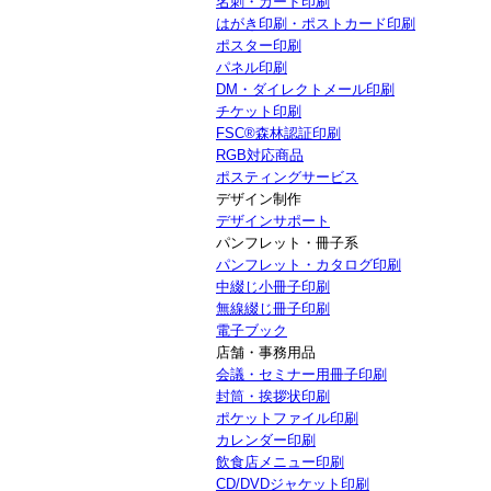
名刺・カード印刷
はがき印刷・ポストカード印刷
ポスター印刷
パネル印刷
DM・ダイレクトメール印刷
チケット印刷
FSC®森林認証印刷
RGB対応商品
ポスティングサービス
デザイン制作
デザインサポート
パンフレット・冊子系
パンフレット・カタログ印刷
中綴じ小冊子印刷
無線綴じ冊子印刷
電子ブック
店舗・事務用品
会議・セミナー用冊子印刷
封筒・挨拶状印刷
ポケットファイル印刷
カレンダー印刷
飲食店メニュー印刷
CD/DVDジャケット印刷