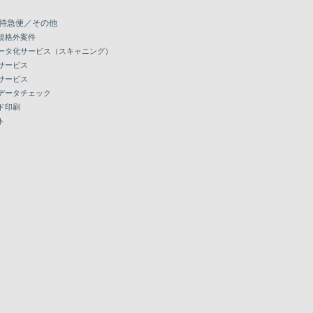
特急便／その他
規格外案件
ータ化サービス（スキャニング）
サービス
サービス
データチェック
ド印刷
ト